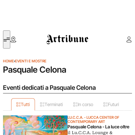
Artribune
HOME
›
EVENTI E MOSTRE
Pasquale Celona
Eventi dedicati a Pasquale Celona
Tutti
Terminati
In corso
Futuri
LU.C.C.A. - LUCCA CENTER OF
CONTEMPORARY ART
Pasquale Celona - La luce oltre
il Lu.C.C.A. Lounge &