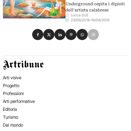
Underground ospita i dipinti
dell’artista calabrese
Lucca (LU)
23/06/2018
–
16/08/2018
Condividi su Facebook
Condividi su X
Condividi su LinkedIn
Condividi su Pinterest
Condividi su WhatsApp
Condividi su Email
Artribune
Arti visive
Progetto
Professioni
Arti performative
Editoria
Turismo
Dal mondo