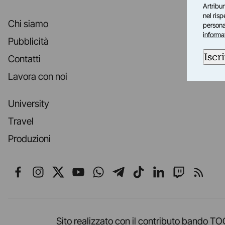
Artribun
nel ris
Chi siamo
personal
informa
Pubblicità
Iscri
Contatti
Lavora con noi
University
Travel
Produzioni
Seguici su Facebook
Seguici su Instagram
Seguici su X
Seguici su YouTube
Seguici su WhatsApp
Seguici su Telegr
Seguici su TikT
Seguici su L
Seguici 
Segui
Sito realizzato con il contributo band