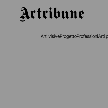
Artribune
Arti visive
Progetto
Professioni
Arti 