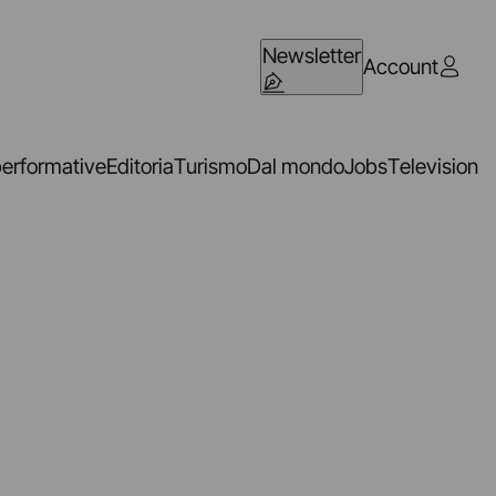
Newsletter
Account
performative
Editoria
Turismo
Dal mondo
Jobs
Television