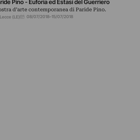
ride Pino - Euforia ed Estasi del Guerriero
stra d’arte contemporanea di Paride Pino.
08/07/2018
–
15/07/2018
Lecce (LE)