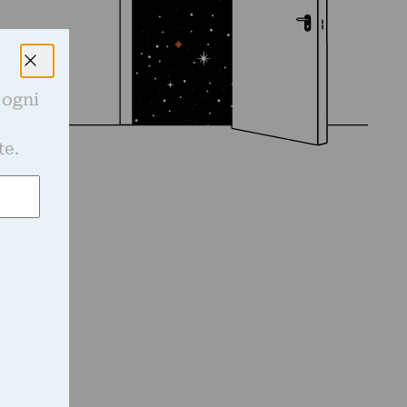
 ogni
e
te.