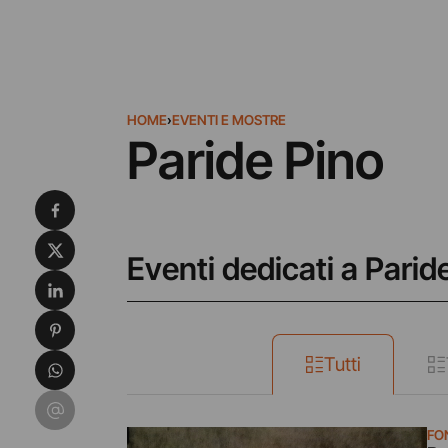
HOME
›
EVENTI E MOSTRE
Paride Pino
Condividi su Facebook
Condividi su X
Eventi dedicati a Parid
Condividi su LinkedIn
Condividi su Pinterest
Condividi su WhatsApp
Tutti
Condividi su Email
FO