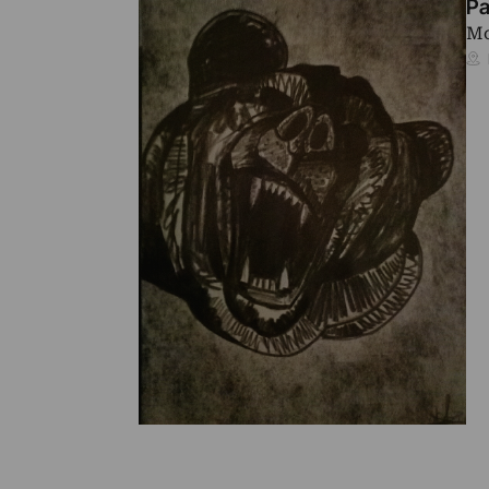
Pa
Mo