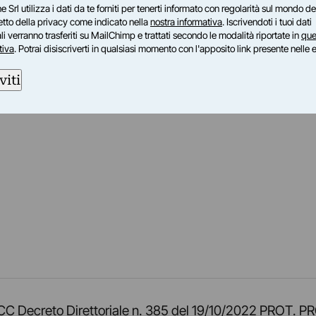
e Srl utilizza i dati da te forniti per tenerti informato con regolarità sul mondo del
petto della privacy come indicato nella
nostra informativa
. Iscrivendoti i tuoi dati
i verranno trasferiti su MailChimp e trattati secondo le modalità riportate in
que
tiva
. Potrai disiscriverti in qualsiasi momento con l'apposito link presente nelle 
viti
am
ok
inkedIn
su Twitch
ci su Rss
o TOCC Decreto Direttoriale n. 385 del 19/10/2022 