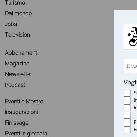
Turismo
Dal mondo
Jobs
Television
Abbonamenti
Nom
Magazine
(Obbli
Newsletter
Nome
Vogl
Podcast
S
I
Eventi e Mostre
R
Inaugurazioni
T
P
Finissage
F
Eventi in giornata