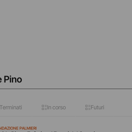
e Pino
Terminati
In corso
Futuri
NDAZIONE PALMIERI