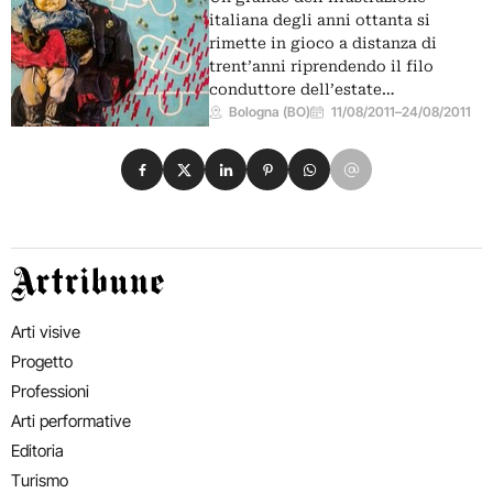
italiana degli anni ottanta si
rimette in gioco a distanza di
trent’anni riprendendo il filo
conduttore dell’estate…
Bologna (BO)
11/08/2011
–
24/08/2011
Condividi su Facebook
Condividi su X
Condividi su LinkedIn
Condividi su Pinterest
Condividi su WhatsApp
Condividi su Email
Artribune
Arti visive
Progetto
Professioni
Arti performative
Editoria
Turismo