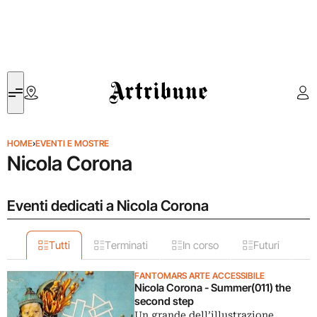
Artribune
HOME
›
EVENTI E MOSTRE
Nicola Corona
Eventi dedicati a Nicola Corona
Tutti
Terminati
In corso
Futuri
FANTOMARS ARTE ACCESSIBILE
Nicola Corona - Summer(011) the
second step
Un grande dell’illustrazione