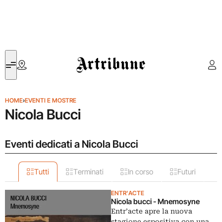
Artribune
HOME
›
EVENTI E MOSTRE
Nicola Bucci
Eventi dedicati a Nicola Bucci
Tutti
Terminati
In corso
Futuri
ENTR'ACTE
Nicola bucci - Mnemosyne
Entr’acte apre la nuova
stagione espositiva con una