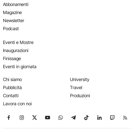
Abbonamenti
Magazine
Newsletter
Podcast
Eventi e Mostre
Inaugurazioni
Finissage
Eventi in giornata
Chi siamo
University
Pubblicità
Travel
Contatti
Produzioni
Lavora con noi
Seguici su Facebook
Seguici su Instagram
Seguici su X
Seguici su YouTube
Seguici su WhatsApp
Seguici su Telegram
Seguici su TikTok
Seguici su Link
Seguici su
Segui