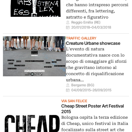
che hanno intrapreso percorsi
differenti, fra lettering,
astratto e figurativo
Reggio Emilia (RE)
20/01/2018
–
04/03/2018
TRAFFIC GALLERY
Creature Urbane showcase
L’evento di natura
documentativa nasce con lo
scopo di omaggiare gli sforzi
che gravitano intorno al
concetto di riqualificazione
urbana…
Bergamo (BG)
04/09/2015
–
26/09/2015
VIA SAN FELICE
Cheap Street Poster Art Festival
2015
Bologna ospita la terza edizione
di Cheap, unico festival in Italia
focalizzato sulla street art che