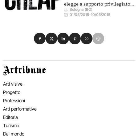
elegge a supporto privilegiato…
Bologna (BO)
01/05/2015
–
10/05/2015
Condividi su Facebook
Condividi su X
Condividi su LinkedIn
Condividi su Pinterest
Condividi su WhatsApp
Condividi su Email
Artribune
Arti visive
Progetto
Professioni
Arti performative
Editoria
Turismo
Dal mondo