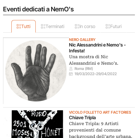
Eventi dedicati a NemO's
Tutti
Terminati
In corso
Futuri
NERO GALLERY
Nic Alessandrini e Nemo's -
Infesta!
Una mostra di Nic
Alessandrini e Nemo’s.
Roma (RM)
19/03/2022
–
29/04/2022
VICOLO FOLLETTO ART FACTORIES
Chiave Tripla
Chiave Tripla: 9 Artisti
provenienti dal comune
background dell’arte urbana,