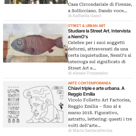
Casa Circondariale di Firenze,
a Sollicciano. Dando voce…
di Raffaella Ganci
STREET & URBAN ART
Studiare la Street Art. Intervista
a NemO’s
Celebre per i suoi soggetti
deformi, attraversati da una
certa inquietudine, NemO’s si
interroga sul significato di
Street Art e…
di Alessia Tommasini
ARTE CONTEMPORANEA
Chiavi triple e arte urbana. A
Reggio Emilia
Vicolo Folletto Art Factories,
Reggio Emilia ‒ fino al 4
marzo 2018. Figurativo,
astratto, lettering: questi i tre
volti dell’arte…
di Marta Santacatterina