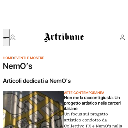
Artribune
HOME
›
EVENTI E MOSTRE
NemO’s
Articoli dedicati a NemO's
ARTE CONTEMPORANEA
Non me la racconti giusta. Un
progetto artistico nelle carceri
italiane
Un focus sul progetto
artistico condotto da
Collettivo FX e NemO’s nella