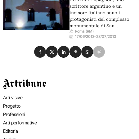
scrittore argentino e un
incisore italiano sono i
protagonisti del complesso
monumentale di San…
Roma (RM)
17/06/2013
–
28/07/2013
Condividi su Facebook
Condividi su X
Condividi su LinkedIn
Condividi su Pinterest
Condividi su WhatsApp
Condividi su Email
Artribune
Arti visive
Progetto
Professioni
Arti performative
Editoria