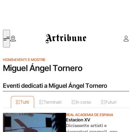
Artribune
HOME
›
EVENTI E MOSTRE
Miguel Ángel Tornero
Eventi dedicati a Miguel Ángel Tornero
Tutti
Terminati
In corso
Futuri
REAL ACADEMIA DE ESPANA
Estacion XV
Diciassette artisti e
ricercatori spagnoli, uno