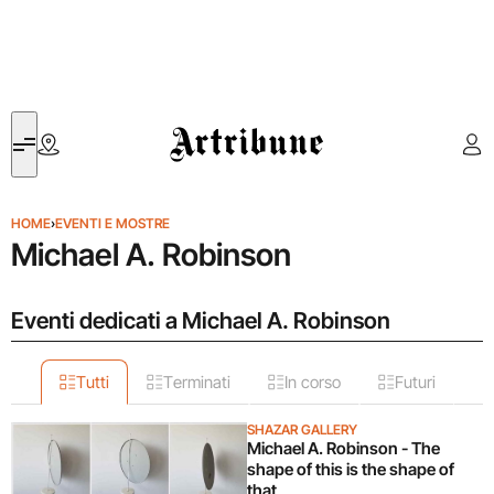
Artribune
HOME
›
EVENTI E MOSTRE
Michael A. Robinson
Eventi dedicati a Michael A. Robinson
Tutti
Terminati
In corso
Futuri
SHAZAR GALLERY
Michael A. Robinson - The
shape of this is the shape of
that