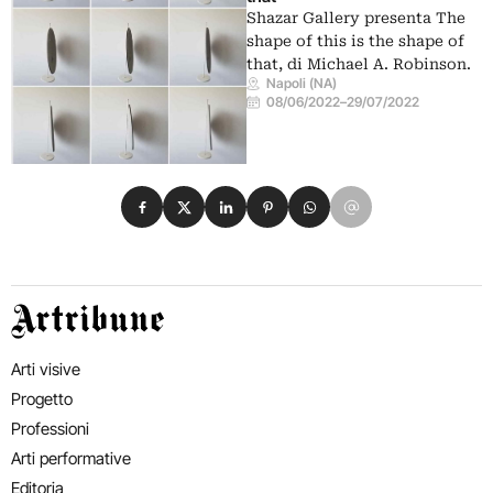
Shazar Gallery presenta The
shape of this is the shape of
that, di Michael A. Robinson.
Napoli (NA)
08/06/2022
–
29/07/2022
Condividi su Facebook
Condividi su X
Condividi su LinkedIn
Condividi su Pinterest
Condividi su WhatsApp
Condividi su Email
Artribune
Arti visive
Progetto
Professioni
Arti performative
Editoria