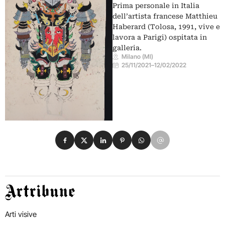
Prima personale in Italia
dell’artista francese Matthieu
Haberard (Tolosa, 1991, vive e
lavora a Parigi) ospitata in
galleria.
Milano (MI)
25/11/2021
–
12/02/2022
Condividi su Facebook
Condividi su X
Condividi su LinkedIn
Condividi su Pinterest
Condividi su WhatsApp
Condividi su Email
Artribune
Arti visive