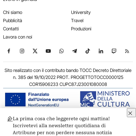
Chi siamo
University
Pubblicità
Travel
Contatti
Produzioni
Lavora con noi
Seguici su Facebook
Seguici su Instagram
Seguici su X
Seguici su YouTube
Seguici su WhatsApp
Seguici su Telegram
Seguici su TikTok
Seguici su Link
Seguici su
Segui
Sito realizzato con il contributo bando TOCC Decreto Direttoriale
n. 385 del 19/10/2022 PROT. PROGETTOTOCC0000125
COR15906233 CUPC87J23001080008
La prima cosa che leggerete ogni mattina!
© 2011-2026 ARTRIBUNE srl – Corso Vittorio Emanuele II, 287 –
Iscrivetevi alla newsletter quotidiana di
00186 Roma - P.I. 11381581005
Artribune per non perdere nessuna notizia
Privacy: Responsabile della protezione dei dati personali