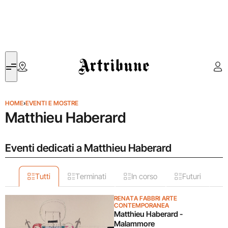
Artribune
HOME
›
EVENTI E MOSTRE
Matthieu Haberard
Eventi dedicati a Matthieu Haberard
Tutti
Terminati
In corso
Futuri
RENATA FABBRI ARTE
CONTEMPORANEA
Matthieu Haberard -
Malammore