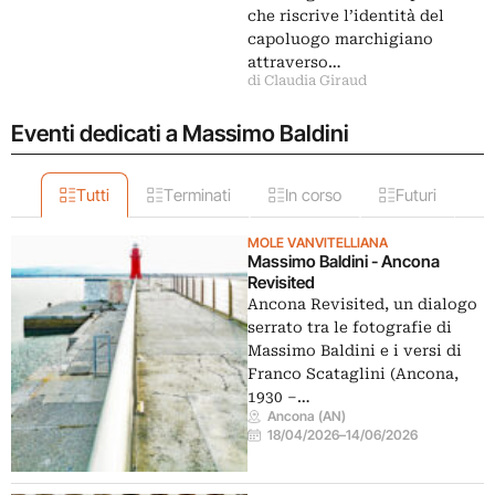
che riscrive l’identità del
capoluogo marchigiano
attraverso…
di Claudia Giraud
Eventi dedicati a Massimo Baldini
Tutti
Terminati
In corso
Futuri
MOLE VANVITELLIANA
Massimo Baldini - Ancona
Revisited
Ancona Revisited, un dialogo
serrato tra le fotografie di
Massimo Baldini e i versi di
Franco Scataglini (Ancona,
1930 –…
Ancona (AN)
18/04/2026
–
14/06/2026