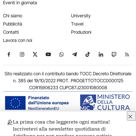
Eventi in giornata
Chi siamo
University
Pubblicità
Travel
Contatti
Produzioni
Lavora con noi
Seguici su Facebook
Seguici su Instagram
Seguici su X
Seguici su YouTube
Seguici su WhatsApp
Seguici su Telegram
Seguici su TikTok
Seguici su Link
Seguici su
Segui
Sito realizzato con il contributo bando TOCC Decreto Direttoriale
n. 385 del 19/10/2022 PROT. PROGETTOTOCC0000125
COR15906233 CUPC87J23001080008
La prima cosa che leggerete ogni mattina!
© 2011-2026 ARTRIBUNE srl – Corso Vittorio Emanuele II, 287 –
Iscrivetevi alla newsletter quotidiana di
00186 Roma - P.I. 11381581005