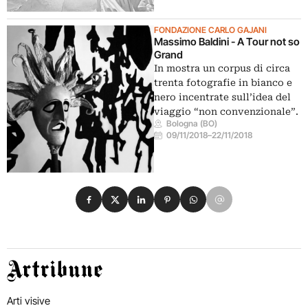
FONDAZIONE CARLO GAJANI
Massimo Baldini - A Tour not so
Grand
In mostra un corpus di circa
trenta fotografie in bianco e
nero incentrate sull’idea del
viaggio “non convenzionale”.
Bologna (BO)
09/11/2018
–
22/11/2018
Condividi su Facebook
Condividi su X
Condividi su LinkedIn
Condividi su Pinterest
Condividi su WhatsApp
Condividi su Email
Artribune
Arti visive