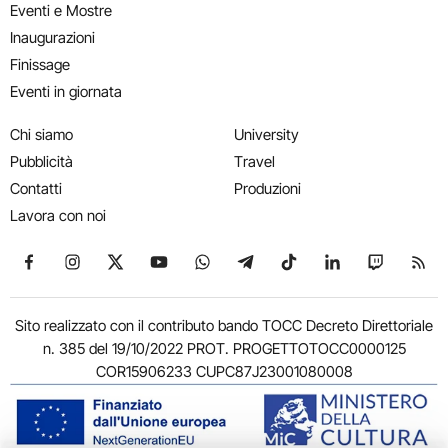
Eventi e Mostre
Inaugurazioni
Finissage
Eventi in giornata
Chi siamo
University
Pubblicità
Travel
Contatti
Produzioni
Lavora con noi
Seguici su Facebook
Seguici su Instagram
Seguici su X
Seguici su YouTube
Seguici su WhatsApp
Seguici su Telegram
Seguici su TikTok
Seguici su Link
Seguici su
Segui
Sito realizzato con il contributo bando TOCC Decreto Direttoriale
n. 385 del 19/10/2022 PROT. PROGETTOTOCC0000125
COR15906233 CUPC87J23001080008