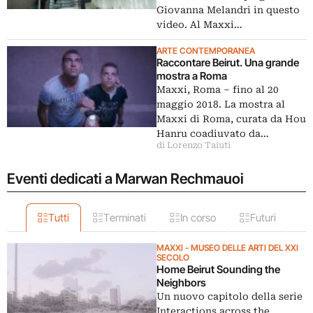
Giovanna Melandri in questo
video. Al Maxxi…
ARTE CONTEMPORANEA
Raccontare Beirut. Una grande
mostra a Roma
Maxxi, Roma – fino al 20
maggio 2018. La mostra al
Maxxi di Roma, curata da Hou
Hanru coadiuvato da…
di Lorenzo Taiuti
Eventi dedicati a Marwan Rechmauoi
Tutti
Terminati
In corso
Futuri
MAXXI - MUSEO DELLE ARTI DEL XXI
SECOLO
Home Beirut Sounding the
Neighbors
Un nuovo capitolo della serie
Interactions across the