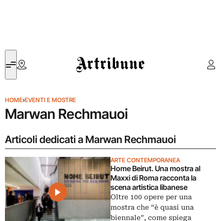
Artribune
HOME
›
EVENTI E MOSTRE
Marwan Rechmauoi
Articoli dedicati a Marwan Rechmauoi
ARTE CONTEMPORANEA
Home Beirut. Una mostra al
Maxxi di Roma racconta la
scena artistica libanese
Oltre 100 opere per una
mostra che “è quasi una
biennale”, come spiega