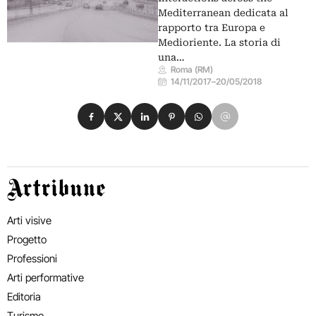
Mediterranean dedicata al
rapporto tra Europa e
Medioriente. La storia di
una…
Roma (RM)
14/11/2017
–
20/05/2018
Condividi su Facebook
Condividi su X
Condividi su LinkedIn
Condividi su Pinterest
Condividi su WhatsApp
Condividi su Email
Artribune
Arti visive
Progetto
Professioni
Arti performative
Editoria
Turismo