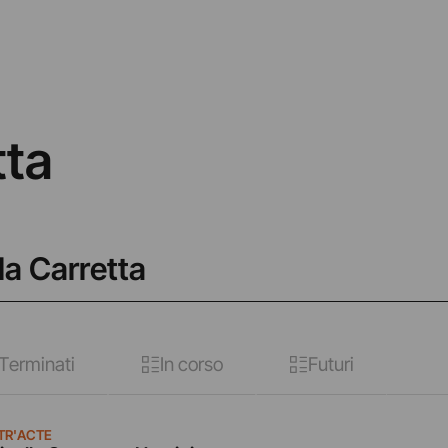
tta
la Carretta
Terminati
In corso
Futuri
TR'ACTE