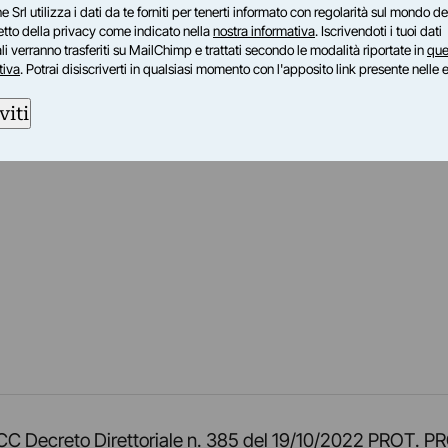
e Srl utilizza i dati da te forniti per tenerti informato con regolarità sul mondo del
petto della privacy come indicato nella
nostra informativa
. Iscrivendoti i tuoi dati
i verranno trasferiti su MailChimp e trattati secondo le modalità riportate in
que
tiva
. Potrai disiscriverti in qualsiasi momento con l'apposito link presente nelle 
viti
am
ok
inkedIn
su Twitch
ci su Rss
o TOCC Decreto Direttoriale n. 385 del 19/10/2022 