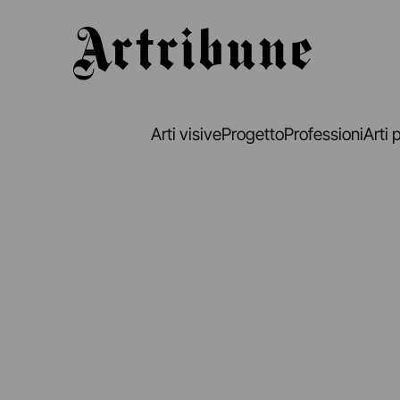
Artribune
Arti visive
Progetto
Professioni
Arti 