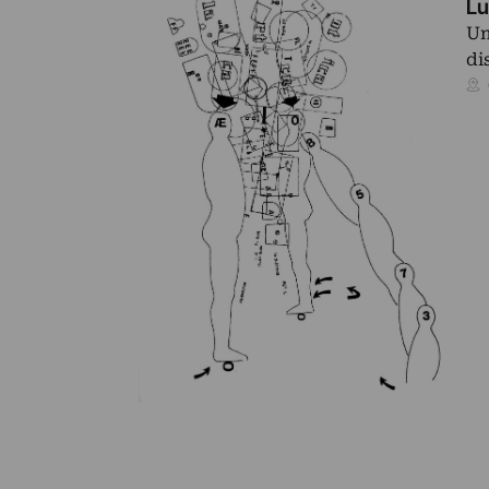
Lu
Un
di