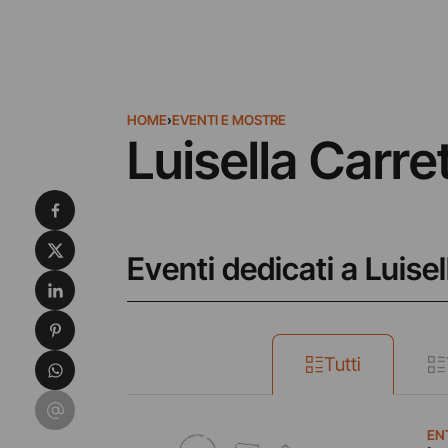
HOME
›
EVENTI E MOSTRE
Luisella Carre
Condividi su Facebook
Condividi su X
Eventi dedicati a Luisel
Condividi su LinkedIn
Condividi su Pinterest
Condividi su WhatsApp
Tutti
Condividi su Email
EN