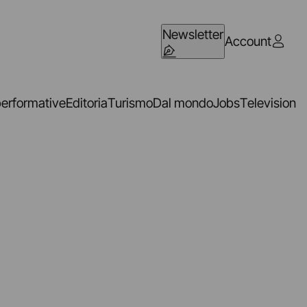
Newsletter
Account
performative
Editoria
Turismo
Dal mondo
Jobs
Television