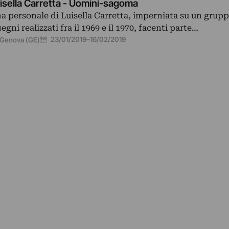
isella Carretta - Uomini-sagoma
a personale di Luisella Carretta, imperniata su un grupp
segni realizzati fra il 1969 e il 1970, facenti parte…
23/01/2019
–
16/02/2019
Genova (GE)