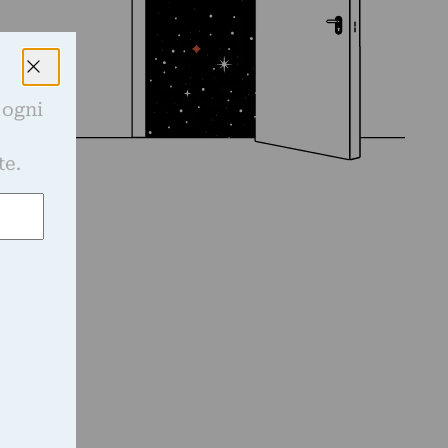
 ogni
e
te.