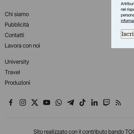
Artribun
nel ris
Chi siamo
personal
informa
Pubblicità
Iscri
Contatti
Lavora con noi
University
Travel
Produzioni
Seguici su Facebook
Seguici su Instagram
Seguici su X
Seguici su YouTube
Seguici su WhatsApp
Seguici su Telegr
Seguici su TikT
Seguici su L
Seguici 
Segui
Sito realizzato con il contributo band