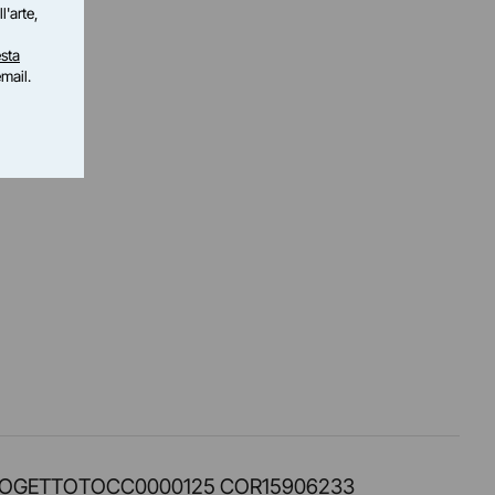
l'arte,
sta
email.
PROT. PROGETTOTOCC0000125 COR15906233