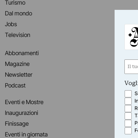
Turismo
Dal mondo
Jobs
Television
Abbonamenti
Nom
Magazine
(Obbli
Newsletter
Nome
Vogl
Podcast
S
I
Eventi e Mostre
R
Inaugurazioni
T
P
Finissage
F
Eventi in giornata