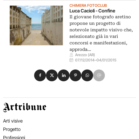
CHIMERA FOTOCLUB
Luca Cacioli - Confine
Il giovane fotografo aretino
propone un progetto di
notevole impatto visivo che,
selezionato già in vari
concorsi e manifestazioni,
approda…
Arezzo (AR)
07/12/2014
–
04/01/2015
Condividi su Facebook
Condividi su X
Condividi su LinkedIn
Condividi su Pinterest
Condividi su WhatsApp
Condividi su Email
Artribune
Arti visive
Progetto
Professioni