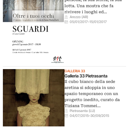
lotta. Una mostra che fa
rivivere i luoghi ed…
Arezzo (AR)
05/01/2017
–
15/01/2017
GALLERIA 33
Galleria 33 Pietrasanta
Il cubo bianco della sede
aretina si sdoppia in uno
spazio temporaneo con un
progetto inedito, curato da
Tiziana Tommei…
Pietrasanta (LU)
04/07/2015
–
30/09/2015