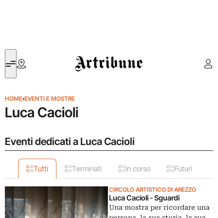
Artribune
HOME
›
EVENTI E MOSTRE
Luca Cacioli
Eventi dedicati a Luca Cacioli
Tutti
Terminati
In corso
Futuri
CIRCOLO ARTISTICO DI AREZZO
Luca Cacioli - Sguardi
Una mostra per ricordare una
persona, la sua storia, la sua