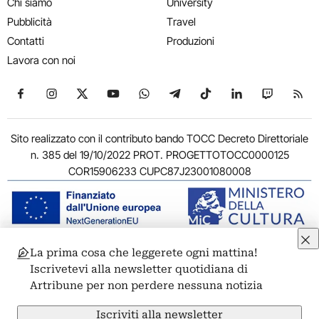
Chi siamo
University
Pubblicità
Travel
Contatti
Produzioni
Lavora con noi
Seguici su Facebook
Seguici su Instagram
Seguici su X
Seguici su YouTube
Seguici su WhatsApp
Seguici su Telegram
Seguici su TikTok
Seguici su Link
Seguici su
Segui
Sito realizzato con il contributo bando TOCC Decreto Direttoriale
n. 385 del 19/10/2022 PROT. PROGETTOTOCC0000125
COR15906233 CUPC87J23001080008
La prima cosa che leggerete ogni mattina!
© 2011-2026 ARTRIBUNE srl – Corso Vittorio Emanuele II, 287 –
Iscrivetevi alla newsletter quotidiana di
00186 Roma - P.I. 11381581005
Artribune per non perdere nessuna notizia
Privacy: Responsabile della protezione dei dati personali
ARTRIBUNE srl – Corso Vittorio Emanuele II, 287 – 00186 Roma
Iscriviti alla newsletter