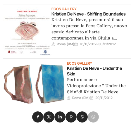
ECOS GALLERY
Kristien De Neve - Shifting Boundaries
Kristien De Neve, presenterà il suo
lavoro presso la Ecos Gallery, nuovo
spazio dedicato all’arte
contemporanea in via Giulia a…
Roma (RM)
16/11/2012
–
30/11/2012
ECOS GALLERY
Kristien De Neve - Under the
Skin
Performance e
Videoproiezione ” Under the
Skin”di Kristien De Neve.
Roma (RM)
29/11/2012
Condividi su Facebook
Condividi su X
Condividi su LinkedIn
Condividi su Pinterest
Condividi su WhatsApp
Condividi su Email