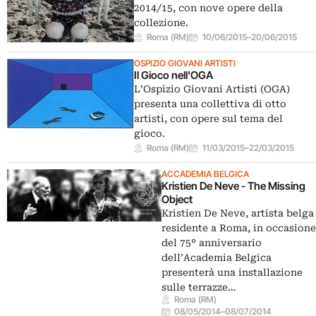
2014/15, con nove opere della
collezione.
Roma (RM)
10/06/2015
–
20/06/2015
OSPIZIO GIOVANI ARTISTI
Il Gioco nell'OGA
L’Ospizio Giovani Artisti (OGA)
presenta una collettiva di otto
artisti, con opere sul tema del
gioco.
Roma (RM)
11/03/2015
–
22/03/2015
ACCADEMIA BELGICA
Kristien De Neve - The Missing
Object
Kristien De Neve, artista belga
residente a Roma, in occasion
del 75° anniversario
dell’Academia Belgica
presenterà una installazione
sulle terrazze…
Roma (RM)
08/05/2014
–
08/07/2014