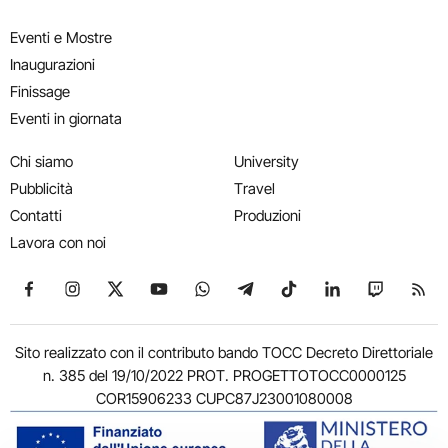
Eventi e Mostre
Inaugurazioni
Finissage
Eventi in giornata
Chi siamo
University
Pubblicità
Travel
Contatti
Produzioni
Lavora con noi
Seguici su Facebook
Seguici su Instagram
Seguici su X
Seguici su YouTube
Seguici su WhatsApp
Seguici su Telegram
Seguici su TikTok
Seguici su Link
Seguici su
Segui
Sito realizzato con il contributo bando TOCC Decreto Direttoriale
n. 385 del 19/10/2022 PROT. PROGETTOTOCC0000125
COR15906233 CUPC87J23001080008