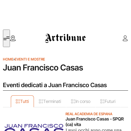
Artribune
HOME
›
EVENTI E MOSTRE
Juan Francisco Casas
Eventi dedicati a Juan Francisco Casas
Tutti
Terminati
In corso
Futuri
REAL ACADEMIA DE ESPANA
Juan Francisco Casas - SPQR
(ca) vita
I suoi occhi sono come una