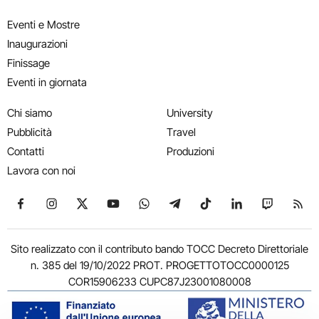
Eventi e Mostre
Inaugurazioni
Finissage
Eventi in giornata
Chi siamo
University
Pubblicità
Travel
Contatti
Produzioni
Lavora con noi
Seguici su Facebook
Seguici su Instagram
Seguici su X
Seguici su YouTube
Seguici su WhatsApp
Seguici su Telegram
Seguici su TikTok
Seguici su Link
Seguici su
Segui
Sito realizzato con il contributo bando TOCC Decreto Direttoriale
n. 385 del 19/10/2022 PROT. PROGETTOTOCC0000125
COR15906233 CUPC87J23001080008