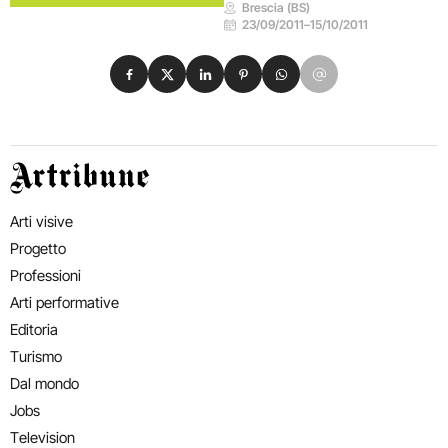
Brescia (BS)
23/09/2011
–
15/10/2011
Condividi su Facebook
Condividi su X
Condividi su LinkedIn
Condividi su Pinterest
Condividi su WhatsApp
Condividi su Email
Artribune
Arti visive
Progetto
Professioni
Arti performative
Editoria
Turismo
Dal mondo
Jobs
Television