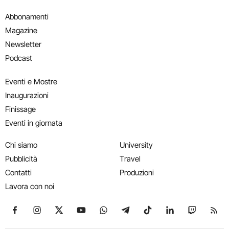
Abbonamenti
Magazine
Newsletter
Podcast
Eventi e Mostre
Inaugurazioni
Finissage
Eventi in giornata
Chi siamo
University
Pubblicità
Travel
Contatti
Produzioni
Lavora con noi
Seguici su Facebook
Seguici su Instagram
Seguici su X
Seguici su YouTube
Seguici su WhatsApp
Seguici su Telegram
Seguici su TikTok
Seguici su Link
Seguici su
Segui