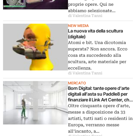
proprie opere. Qui ne
abbiamo selezionate…
di Valentina Tanni
NEW MEDIA
La nuova vita della scultura
(digitale)
Atomi e bit. Una dicotomia
superata? Non ancora. Ecco
cosa sta succedendo alla
scultura, arte materiale per
eccellenza.
di Valentina Tanni
MERCATO
Born Digital: tante opere d’arte
digitali all’asta su Paddle8 per
finanziare il Link Art Center, che
lancia anche uno spazio
Oltre cinquanta opere d’arte,
espositivo online
messe a disposizione da 33
artisti, tutti nati o residenti in
Europa, verranno messe
all’incanto, a…