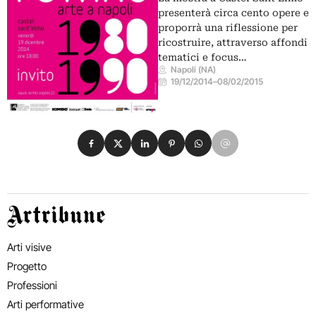
presenterà circa cento opere e
proporrà una riflessione per
ricostruire, attraverso affondi
tematici e focus…
Napoli (NA)
19/12/2014
–
08/02/2015
Condividi su Facebook
Condividi su X
Condividi su LinkedIn
Condividi su Pinterest
Condividi su WhatsApp
Condividi su Email
Artribune
Arti visive
Progetto
Professioni
Arti performative