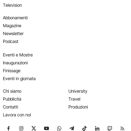
Television
Abbonamenti
Magazine
Newsletter
Podcast
Eventi e Mostre
Inaugurazioni
Finissage
Eventi in giornata
Chi siamo
University
Pubblicità
Travel
Contatti
Produzioni
Lavora con noi
Seguici su Facebook
Seguici su Instagram
Seguici su X
Seguici su YouTube
Seguici su WhatsApp
Seguici su Telegram
Seguici su TikTok
Seguici su Link
Seguici su
Segui