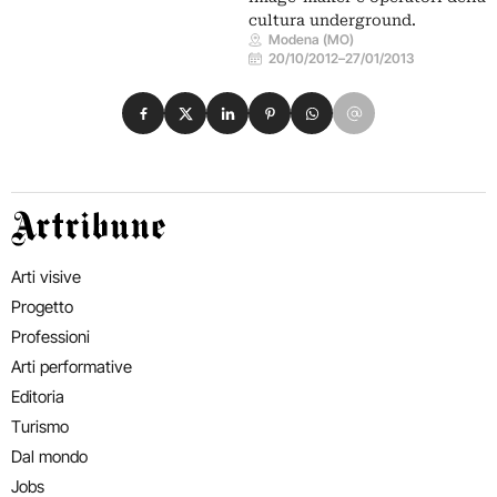
cultura underground.
Modena (MO)
20/10/2012
–
27/01/2013
Condividi su Facebook
Condividi su X
Condividi su LinkedIn
Condividi su Pinterest
Condividi su WhatsApp
Condividi su Email
Artribune
Arti visive
Progetto
Professioni
Arti performative
Editoria
Turismo
Dal mondo
Jobs