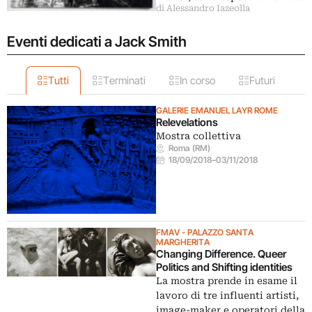
di Alessandro Iazeolla
Eventi dedicati a Jack Smith
Tutti
Terminati
In corso
Futuri
GALERIE EMANUEL LAYR ROME
Relevelations
Mostra collettiva
Roma (RM)
18/09/2018
–
03/11/2018
FMAV - PALAZZO SANTA
MARGHERITA
Changing Difference. Queer
Politics and Shifting identities
La mostra prende in esame il
lavoro di tre influenti artisti,
image-maker e operatori della