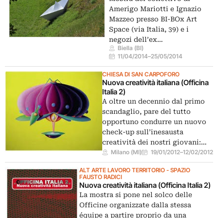
Amerigo Mariotti e Ignazio
Mazzeo presso BI-BOx Art
Space (via Italia, 39) e i
negozi dell’ex…
Biella (BI)
11/04/2014
–
25/05/2014
CHIESA DI SAN CARPOFORO
Nuova creatività italiana (Officina
Italia 2)
A oltre un decennio dal primo
scandaglio, pare del tutto
opportuno condurre un nuovo
check-up sull’inesausta
creatività dei nostri giovani:…
Milano (MI)
19/01/2012
–
12/02/2012
ALT ARTE LAVORO TERRITORIO - SPAZIO
FAUSTO RADICI
Nuova creatività italiana (Officina Italia 2)
La mostra si pone nel solco delle
Officine organizzate dalla stessa
équipe a partire proprio da una