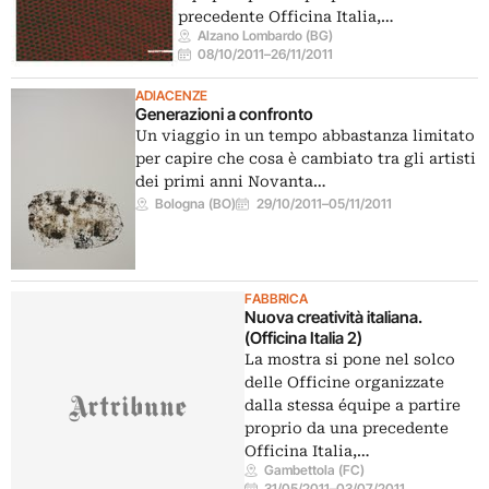
precedente Officina Italia,…
Alzano Lombardo (BG)
08/10/2011
–
26/11/2011
ADIACENZE
Generazioni a confronto
Un viaggio in un tempo abbastanza limitato
per capire che cosa è cambiato tra gli artisti
dei primi anni Novanta…
Bologna (BO)
29/10/2011
–
05/11/2011
FABBRICA
Nuova creatività italiana.
(Officina Italia 2)
La mostra si pone nel solco
delle Officine organizzate
dalla stessa équipe a partire
proprio da una precedente
Officina Italia,…
Gambettola (FC)
31/05/2011
–
03/07/2011