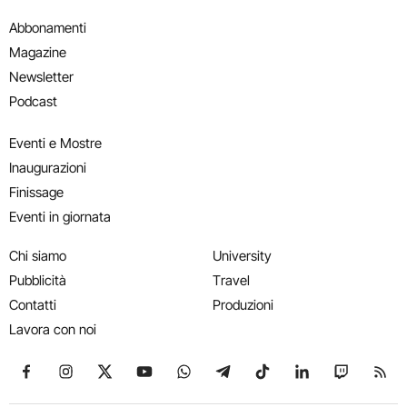
Abbonamenti
Magazine
Newsletter
Podcast
Eventi e Mostre
Inaugurazioni
Finissage
Eventi in giornata
Chi siamo
University
Pubblicità
Travel
Contatti
Produzioni
Lavora con noi
Seguici su Facebook
Seguici su Instagram
Seguici su X
Seguici su YouTube
Seguici su WhatsApp
Seguici su Telegram
Seguici su TikTok
Seguici su Link
Seguici su
Segui