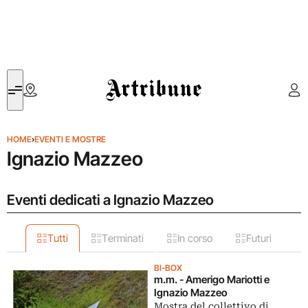
Artribune
HOME
›
EVENTI E MOSTRE
Ignazio Mazzeo
Eventi dedicati a Ignazio Mazzeo
Tutti
Terminati
In corso
Futuri
BI-BOX
m.m. - Amerigo Mariotti e
Ignazio Mazzeo
Mostra del collettivo di