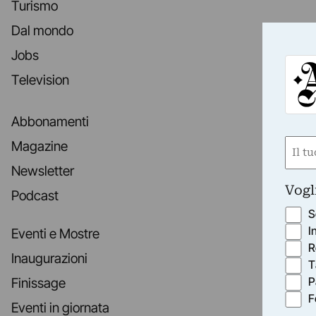
Turismo
Dal mondo
Jobs
Television
Abbonamenti
Nom
Magazine
(Obbli
Newsletter
Nome
Vogl
Podcast
S
I
Eventi e Mostre
R
Inaugurazioni
T
P
Finissage
F
Eventi in giornata