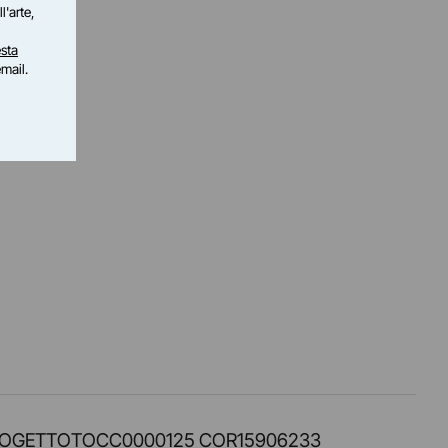
l'arte,
sta
email.
PROT. PROGETTOTOCC0000125 COR15906233