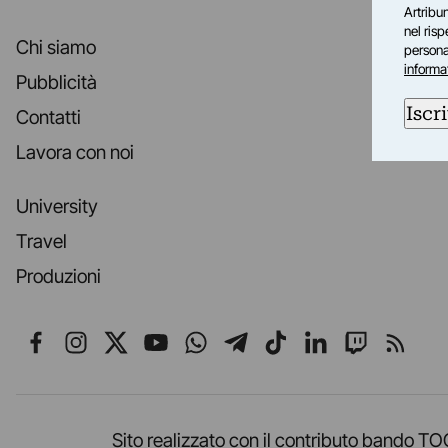
Artribun
nel ris
Chi siamo
personal
informa
Pubblicità
Iscri
Contatti
Lavora con noi
University
Travel
Produzioni
Seguici su Facebook
Seguici su Instagram
Seguici su X
Seguici su YouTube
Seguici su WhatsApp
Seguici su Telegr
Seguici su TikT
Seguici su L
Seguici 
Segui
Sito realizzato con il contributo band