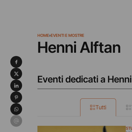
HOME
›
EVENTI E MOSTRE
Henni Alftan
Condividi su Facebook
Condividi su X
Eventi dedicati a Henni
Condividi su LinkedIn
Condividi su Pinterest
Condividi su WhatsApp
Tutti
Condividi su Email
ST