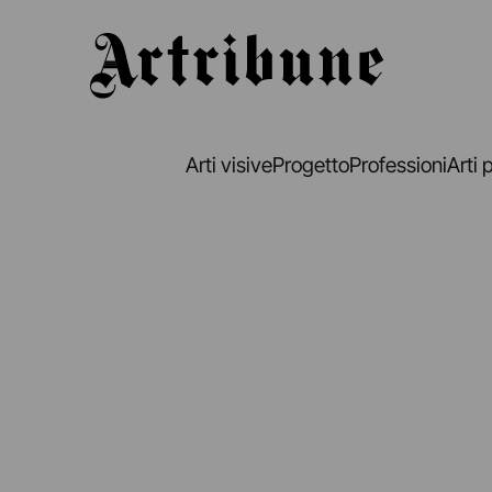
Artribune
Arti visive
Progetto
Professioni
Arti 