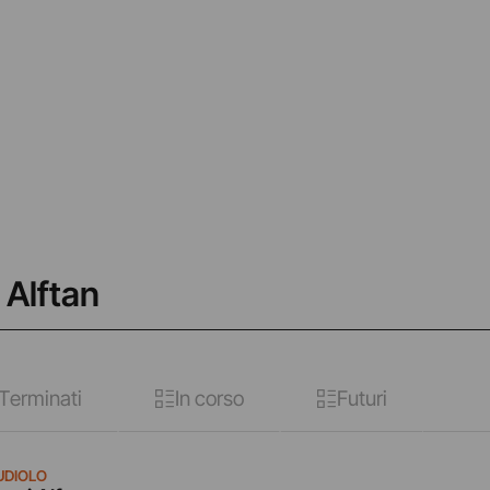
 Alftan
Terminati
In corso
Futuri
UDIOLO