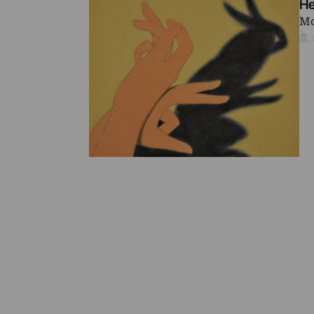
He
Mo