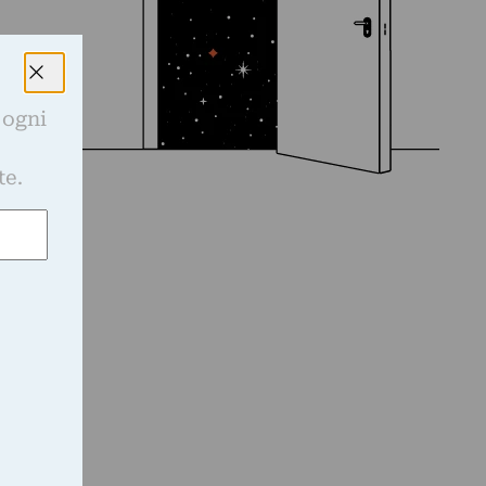
 ogni
e
te.