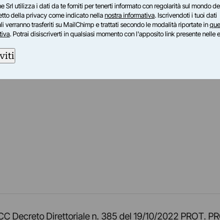
e Srl utilizza i dati da te forniti per tenerti informato con regolarità sul mondo del
petto della privacy come indicato nella
nostra informativa
. Iscrivendoti i tuoi dati
i verranno trasferiti su MailChimp e trattati secondo le modalità riportate in
que
tiva
. Potrai disiscriverti in qualsiasi momento con l'apposito link presente nelle 
viti
am
ok
inkedIn
su Twitch
ci su Rss
o TOCC Decreto Direttoriale n. 385 del 19/10/2022 