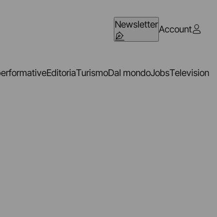
Newsletter
Account
performative
Editoria
Turismo
Dal mondo
Jobs
Television