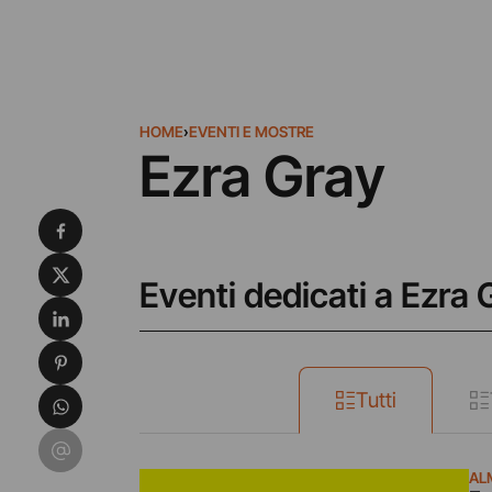
HOME
›
EVENTI E MOSTRE
Ezra Gray
Condividi su Facebook
Condividi su X
Eventi dedicati a Ezra 
Condividi su LinkedIn
Condividi su Pinterest
Condividi su WhatsApp
Tutti
Condividi su Email
AL