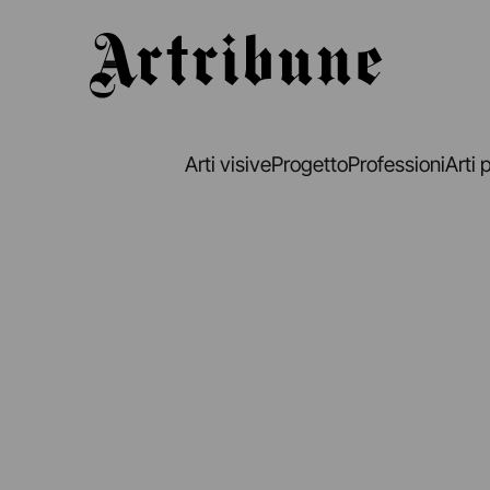
Artribune
Arti visive
Progetto
Professioni
Arti 