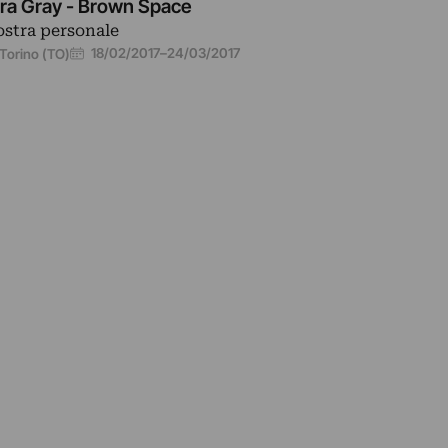
ra Gray - Brown Space
stra personale
18/02/2017
–
24/03/2017
Torino (TO)