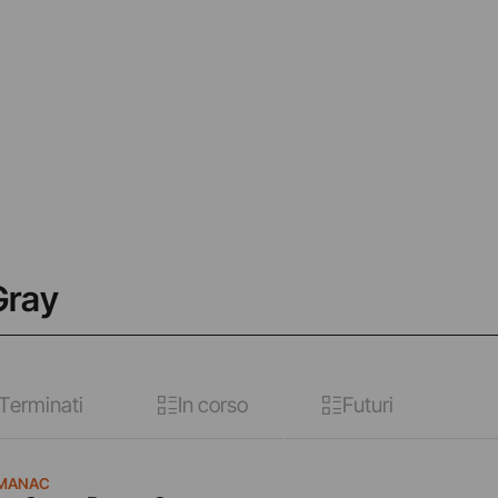
Gray
Terminati
In corso
Futuri
MANAC