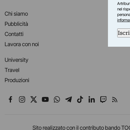
Artribun
nel ris
Chi siamo
personal
informa
Pubblicità
Iscri
Contatti
Lavora con noi
University
Travel
Produzioni
Seguici su Facebook
Seguici su Instagram
Seguici su X
Seguici su YouTube
Seguici su WhatsApp
Seguici su Telegr
Seguici su TikT
Seguici su L
Seguici 
Segui
Sito realizzato con il contributo band