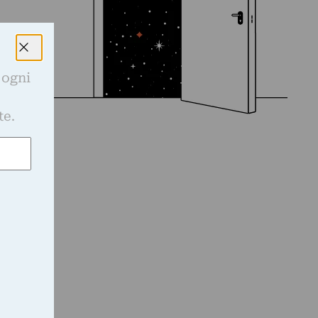
 ogni
e
te.