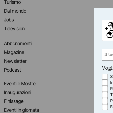
Turismo
Dal mondo
Jobs
Television
Abbonamenti
Nom
Magazine
(Requ
Newsletter
First
Vogl
Podcast
S
I
Eventi e Mostre
R
Inaugurazioni
T
P
Finissage
F
Eventi in giornata