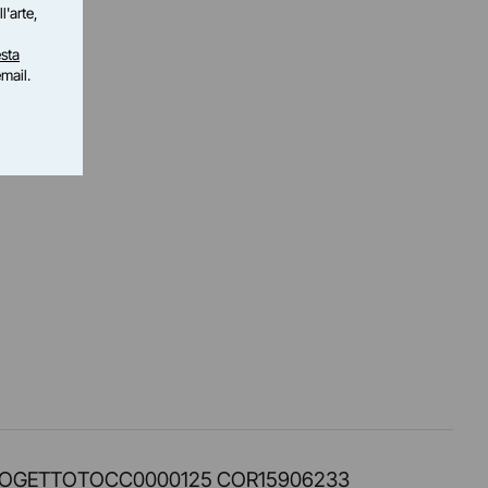
l'arte,
sta
email.
PROT. PROGETTOTOCC0000125 COR15906233