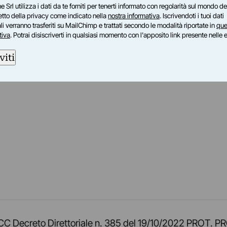
e Srl utilizza i dati da te forniti per tenerti informato con regolarità sul mondo del
petto della privacy come indicato nella
nostra informativa
. Iscrivendoti i tuoi dati
i verranno trasferiti su MailChimp e trattati secondo le modalità riportate in
que
tiva
. Potrai disiscriverti in qualsiasi momento con l'apposito link presente nelle 
viti
am
ok
inkedIn
su Twitch
ci su Rss
o TOCC Decreto Direttoriale n. 385 del 19/10/2022 