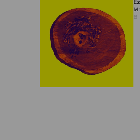
Ez
Mo