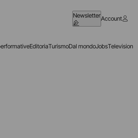
Newsletter
Account
performative
Editoria
Turismo
Dal mondo
Jobs
Television