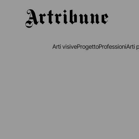
Artribune
Arti visive
Progetto
Professioni
Arti 