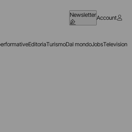
Newsletter
Account
performative
Editoria
Turismo
Dal mondo
Jobs
Television