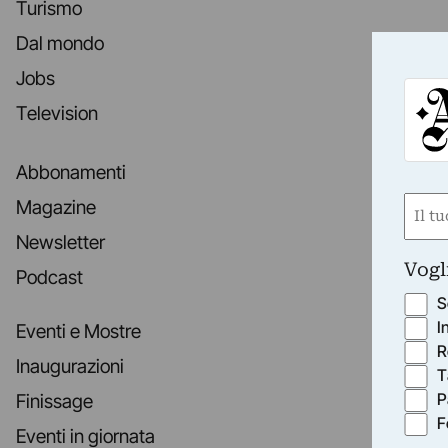
Turismo
Dal mondo
Jobs
Television
Abbonamenti
Nom
Magazine
(Obbli
Newsletter
Nome
Vogl
Podcast
S
I
Eventi e Mostre
R
Inaugurazioni
T
P
Finissage
F
Eventi in giornata