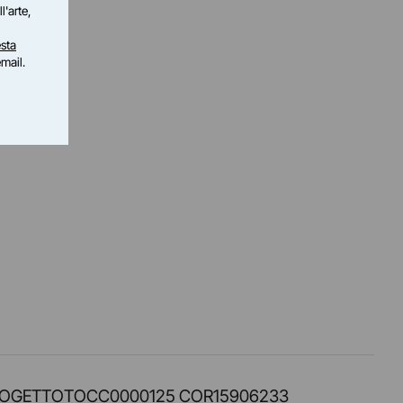
l'arte,
sta
email.
PROT. PROGETTOTOCC0000125 COR15906233