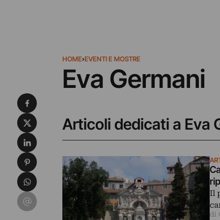
HOME
›
EVENTI E MOSTRE
Eva Germani
Condividi su Facebook
Condividi su X
Articoli dedicati a Eva
Condividi su LinkedIn
Condividi su Pinterest
AR
Ca
Condividi su WhatsApp
ri
Il
Condividi su Email
ca
di