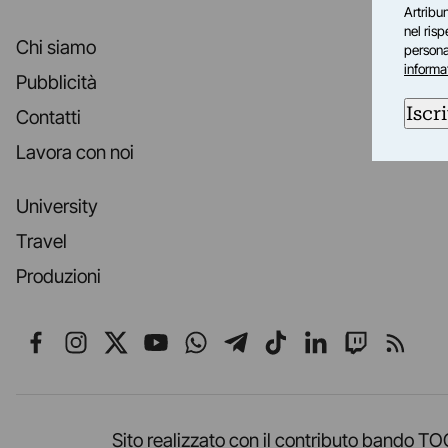
Artribun
nel ris
Chi siamo
personal
informa
Pubblicità
Iscri
Contatti
Lavora con noi
University
Travel
Produzioni
Seguici su Facebook
Seguici su Instagram
Seguici su X
Seguici su YouTube
Seguici su WhatsApp
Seguici su Telegr
Seguici su TikT
Seguici su L
Seguici 
Segui
Sito realizzato con il contributo band