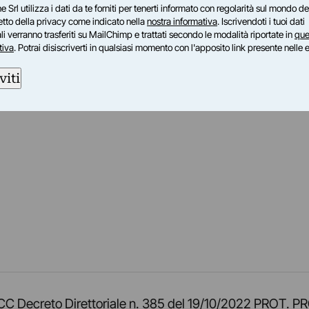
e Srl utilizza i dati da te forniti per tenerti informato con regolarità sul mondo del
petto della privacy come indicato nella
nostra informativa
. Iscrivendoti i tuoi dati
i verranno trasferiti su MailChimp e trattati secondo le modalità riportate in
que
tiva
. Potrai disiscriverti in qualsiasi momento con l'apposito link presente nelle 
viti
am
ok
inkedIn
su Twitch
ci su Rss
o TOCC Decreto Direttoriale n. 385 del 19/10/2022 