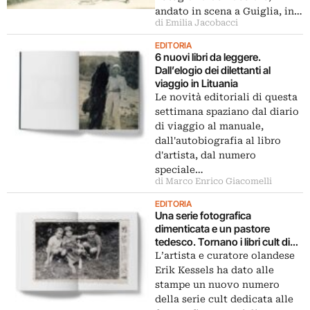
andato in scena a Guiglia, in…
di Emilia Jacobacci
EDITORIA
6 nuovi libri da leggere.
Dall’elogio dei dilettanti al
viaggio in Lituania
Le novità editoriali di questa
settimana spaziano dal diario
di viaggio al manuale,
dall'autobiografia al libro
d'artista, dal numero
speciale…
di Marco Enrico Giacomelli
EDITORIA
Una serie fotografica
dimenticata e un pastore
tedesco. Tornano i libri cult di
Erik Kessels
L’artista e curatore olandese
Erik Kessels ha dato alle
stampe un nuovo numero
della serie cult dedicata alle