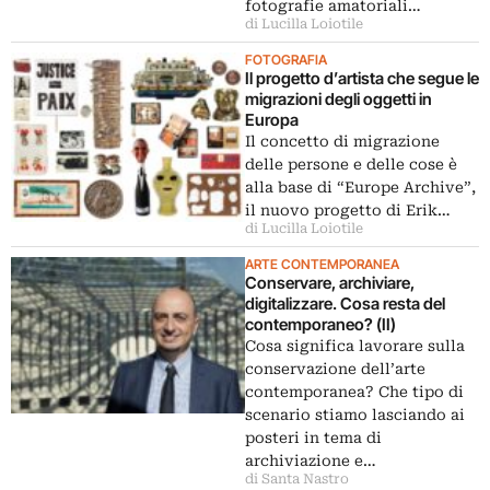
fotografie amatoriali…
di Lucilla Loiotile
FOTOGRAFIA
Il progetto d’artista che segue le
migrazioni degli oggetti in
Europa
Il concetto di migrazione
delle persone e delle cose è
alla base di “Europe Archive”,
il nuovo progetto di Erik…
di Lucilla Loiotile
ARTE CONTEMPORANEA
Conservare, archiviare,
digitalizzare. Cosa resta del
contemporaneo? (II)
Cosa significa lavorare sulla
conservazione dell’arte
contemporanea? Che tipo di
scenario stiamo lasciando ai
posteri in tema di
archiviazione e…
di Santa Nastro