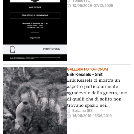
Torino (TO)
10/09/2025
–
07/10/2025
GALLERIA FOTO-FORUM
Erik Kessels - Shit
Erik Kessels ci mostra un
aspetto particolarmente
sgradevole della guerra, uno
di quelli che di solito non
trovano spazio nei…
Bolzano (BZ)
14/05/2019
–
15/06/2019