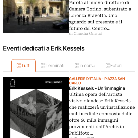
Parola al nuovo direttore di
Camera Torino, subentrato a
Lorenza Bravetta. Uno
sguardo sul presente e il
futuro del Centro…
di Claudia Giraud
Eventi dedicati a Erik Kessels
Tutti
Terminati
In corso
Futuri
GALLERIE D'ITALIA - PIAZZA SAN
CARLO
Erik Kessels - Un'immagine
Ultima opera dell’artista
visivo olandese Erik Kessels
che realizzerà un’installazione
multimediale composta dalle
oltre 60 mila immagini
provenienti dall’Archivio
Publifoto…