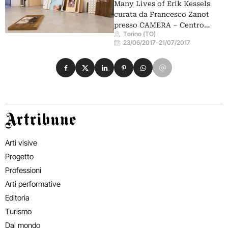
Many Lives of Erik Kessels
curata da Francesco Zanot
presso CAMERA – Centro…
Torino (TO)
23/06/2017
–
21/07/2017
Condividi su Facebook
Condividi su X
Condividi su LinkedIn
Condividi su Pinterest
Condividi su WhatsApp
Condividi su Email
Artribune
Arti visive
Progetto
Professioni
Arti performative
Editoria
Turismo
Dal mondo