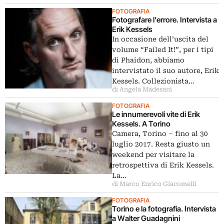
FOTOGRAFIA
Fotografare l’errore. Intervista a
Erik Kessels
In occasione dell’uscita del
volume “Failed It!”, per i tipi
di Phaidon, abbiamo
intervistato il suo autore, Erik
Kessels. Collezionista…
di Angela Madesani
FOTOGRAFIA
Le innumerevoli vite di Erik
Kessels. A Torino
Camera, Torino – fino al 30
luglio 2017. Resta giusto un
weekend per visitare la
retrospettiva di Erik Kessels.
La…
di Marco Enrico Giacomelli
FOTOGRAFIA
Torino e la fotografia. Intervista
a Walter Guadagnini