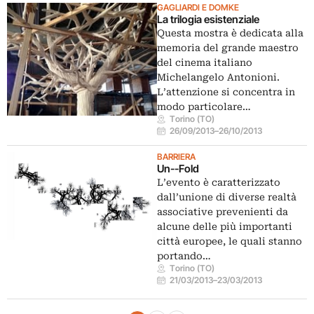
GAGLIARDI E DOMKE
La trilogia esistenziale
Questa mostra è dedicata alla
memoria del grande maestro
del cinema italiano
Michelangelo Antonioni.
L’attenzione si concentra in
modo particolare…
Torino (TO)
26/09/2013
–
26/10/2013
BARRIERA
Un--Fold
L’evento è caratterizzato
dall’unione di diverse realtà
associative prevenienti da
alcune delle più importanti
città europee, le quali stanno
portando…
Torino (TO)
21/03/2013
–
23/03/2013