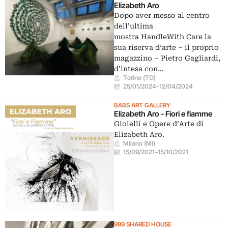
Elizabeth Aro
Dopo aver messo al centro
dell’ultima
mostra HandleWith Care la
sua riserva d’arte – il proprio
magazzino – Pietro Gagliardi,
d’intesa con…
Torino (TO)
25/01/2024
–
12/04/2024
BABS ART GALLERY
Elizabeth Aro - Fiori e fiamme
Gioielli e Opere d’Arte di
Elizabeth Aro.
Milano (MI)
15/09/2021
–
15/10/2021
999 SHARED HOUSE