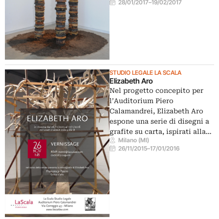
28/01/2017
–
19/02/2017
STUDIO LEGALE LA SCALA
Elizabeth Aro
Nel progetto concepito per
l’Auditorium Piero
Calamandrei, Elizabeth Aro
espone una serie di disegni a
grafite su carta, ispirati alla…
Milano (MI)
26/11/2015
–
17/01/2016