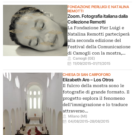
FONDAZIONE PIERLUIGI E NATALINA
REMOTTI
Zoom. Fotografia italiana dalla
Collezione Remotti
La Fondazione Pier Luigi e
Natalina Remotti parteciperà
alla seconda edizione del
Festival della Comunicazione
di Camogli con la mostra,…
Camogli (GE)
11/09/2015
–
01/11/2015
CHIESA DI SAN CARPOFORO
Elizabeth Aro – Los Otros
Il fulcro della mostra sono le
fotografie di grande formato. Il
progetto esplora il fenomeno
dell’immigrazione e lo traduce
attraverso…
Milano (MI)
04/08/2015
–
28/08/2015