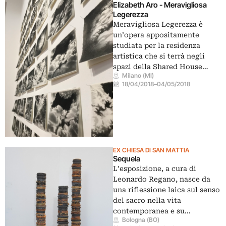
Elizabeth Aro - Meravigliosa
Legerezza
Meravigliosa Legerezza è
un’opera appositamente
studiata per la residenza
artistica che si terrà negli ​ ​
spazi della Shared House…
Milano (MI)
18/04/2018
–
04/05/2018
EX CHIESA DI SAN MATTIA
Sequela
L’esposizione, a cura di
Leonardo Regano, nasce da
una riflessione laica sul senso
del sacro nella vita
contemporanea e su…
Bologna (BO)