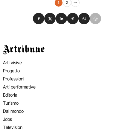
Navigazione eventi
1
2
Pagina successiva
Condividi su Facebook
Condividi su X
Condividi su LinkedIn
Condividi su Pinterest
Condividi su WhatsApp
Condividi su Email
Artribune
Arti visive
Progetto
Professioni
Arti performative
Editoria
Turismo
Dal mondo
Jobs
Television