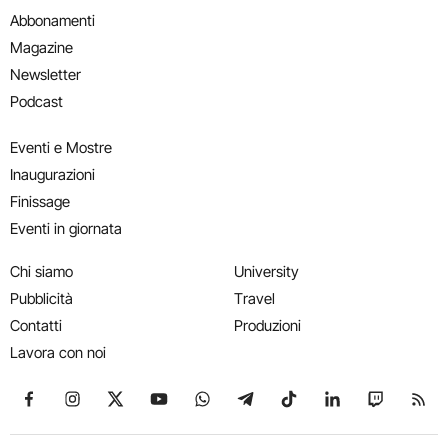
Abbonamenti
Magazine
Newsletter
Podcast
Eventi e Mostre
Inaugurazioni
Finissage
Eventi in giornata
Chi siamo
University
Pubblicità
Travel
Contatti
Produzioni
Lavora con noi
Seguici su Facebook
Seguici su Instagram
Seguici su X
Seguici su YouTube
Seguici su WhatsApp
Seguici su Telegram
Seguici su TikTok
Seguici su Link
Seguici su
Segui