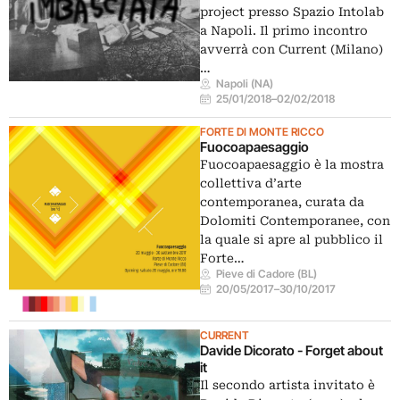
project presso Spazio Intolab
a Napoli. Il primo incontro
avverrà con Current (Milano)
…
Napoli (NA)
25/01/2018
–
02/02/2018
FORTE DI MONTE RICCO
Fuocoapaesaggio
Fuocoapaesaggio è la mostra
collettiva d’arte
contemporanea, curata da
Dolomiti Contemporanee, con
la quale si apre al pubblico il
Forte…
Pieve di Cadore (BL)
20/05/2017
–
30/10/2017
CURRENT
Davide Dicorato - Forget about
it
Il secondo artista invitato è