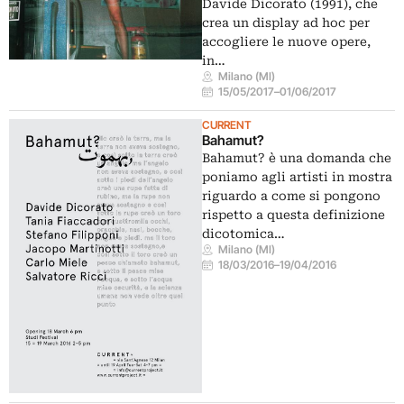
Davide Dicorato (1991), che
crea un display ad hoc per
accogliere le nuove opere,
in…
Milano (MI)
15/05/2017
–
01/06/2017
CURRENT
Bahamut?
Bahamut? è una domanda che
poniamo agli artisti in mostra
riguardo a come si pongono
rispetto a questa definizione
dicotomica…
Milano (MI)
18/03/2016
–
19/04/2016