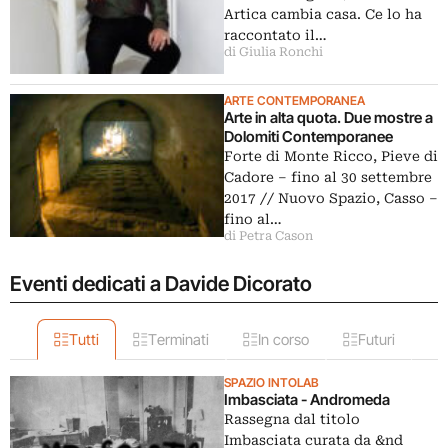
Artica cambia casa. Ce lo ha
raccontato il…
di Giulia Ronchi
ARTE CONTEMPORANEA
Arte in alta quota. Due mostre a
Dolomiti Contemporanee
Forte di Monte Ricco, Pieve di
Cadore ‒ fino al 30 settembre
2017 // Nuovo Spazio, Casso ‒
fino al…
di Petra Cason
Eventi dedicati a Davide Dicorato
Tutti
Terminati
In corso
Futuri
SPAZIO INTOLAB
Imbasciata - Andromeda
Rassegna dal titolo
Imbasciata curata da &nd