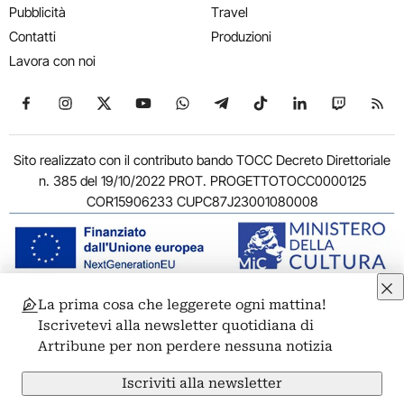
Pubblicità
Travel
Contatti
Produzioni
Lavora con noi
Seguici su Facebook
Seguici su Instagram
Seguici su X
Seguici su YouTube
Seguici su WhatsApp
Seguici su Telegram
Seguici su TikTok
Seguici su Link
Seguici su
Segui
Sito realizzato con il contributo bando TOCC Decreto Direttoriale
n. 385 del 19/10/2022 PROT. PROGETTOTOCC0000125
COR15906233 CUPC87J23001080008
La prima cosa che leggerete ogni mattina!
© 2011-2026 ARTRIBUNE srl – Corso Vittorio Emanuele II, 287 –
Iscrivetevi alla newsletter quotidiana di
00186 Roma - P.I. 11381581005
Artribune per non perdere nessuna notizia
Privacy: Responsabile della protezione dei dati personali
ARTRIBUNE srl – Corso Vittorio Emanuele II, 287 – 00186 Roma
Iscriviti alla newsletter
Termini e condizioni
Privacy Policy
Cookie Policy
Credits