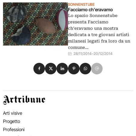
SONNENSTUBE
Facciamo ch’eravamo
Lo spazio Sonnenstube
presenta Facciamo
ch’eravamo una mostra
dedicata a tre giovani artisti
milanesi legati fra loro da un
comune…
28/11/2014
–
20/12/2014
Condividi su Facebook
Condividi su X
Condividi su LinkedIn
Condividi su Pinterest
Condividi su WhatsApp
Condividi su Email
Artribune
Arti visive
Progetto
Professioni