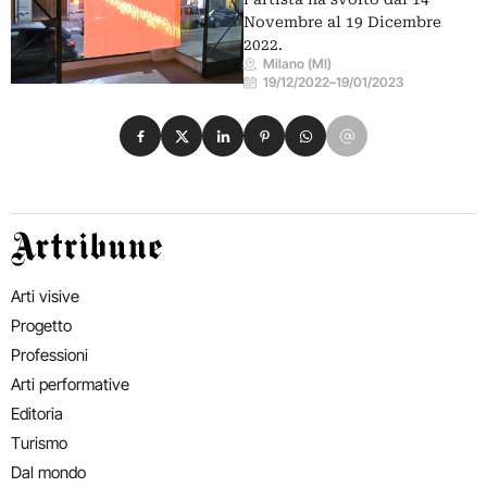
Novembre al 19 Dicembre
2022.
Milano (MI)
19/12/2022
–
19/01/2023
Condividi su Facebook
Condividi su X
Condividi su LinkedIn
Condividi su Pinterest
Condividi su WhatsApp
Condividi su Email
Artribune
Arti visive
Progetto
Professioni
Arti performative
Editoria
Turismo
Dal mondo