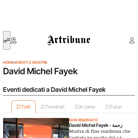
Artribune
HOME
›
EVENTI E MOSTRE
David Michel Fayek
Eventi dedicati a David Michel Fayek
Tutti
Terminati
In corso
Futuri
NON RISERVATO
David Michel Fayek - زحمة
Mostra di fine residenza che
l’artista ha svolto dal 14