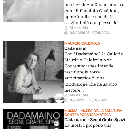
con l’Archivio Dadamaino e a
cura di Flaminio Gualdoni,
approfondisce una delle
stagioni più complesse del…
Milano (MI)
04/03/2026
–
19/04/2026
MAURIZIO CALDIROLA
Dadamaino
Con “Dadamaino” la Galleria
Maurizio Caldirola Arte
Contemporanea intende
restituire la forza
anticipatrice di una
produzione che ha saputo
mettere…
Monza (MI)
16/12/2025
–
16/01/2026
MUSMA - MUSEO DELLA SCULTURA
CONTEMPORANEA MATERA
Dadamaino - Segni Grafie Spazi
La mostra propone una