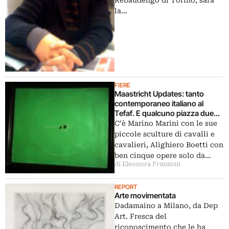
la…
FIERE
Maastricht Updates: tanto
contemporaneo italiano al
Tefaf. E qualcuno piazza due
Fontana a un museo
C’è Marino Marini con le sue
americano, per cinque milioni di
piccole sculture di cavalli e
euro
cavalieri, Alighiero Boetti con
ben cinque opere solo da…
di Eleonora Franzoni
REPORT
Arte movimentata
Dadamaino a Milano, da Dep
Art. Fresca del
riconoscimento che le ha