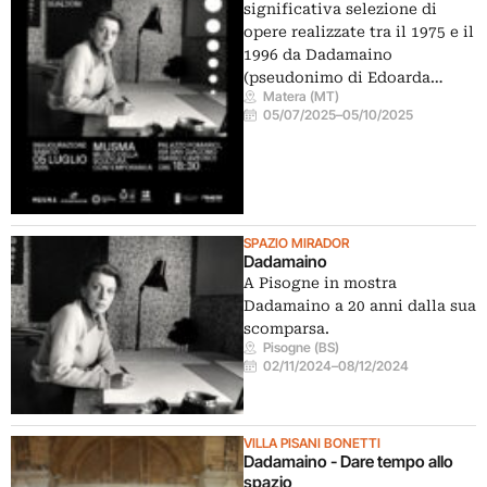
significativa selezione di
opere realizzate tra il 1975 e il
1996 da Dadamaino
(pseudonimo di Edoarda…
Matera (MT)
05/07/2025
–
05/10/2025
SPAZIO MIRADOR
Dadamaino
A Pisogne in mostra
Dadamaino a 20 anni dalla sua
scomparsa.
Pisogne (BS)
02/11/2024
–
08/12/2024
VILLA PISANI BONETTI
Dadamaino - Dare tempo allo
spazio