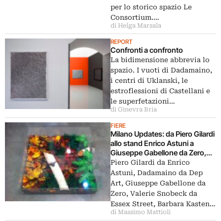
per lo storico spazio Le
Consortium.…
di Helga Marsala
REPORT
Confronti a confronto
La bidimensione abbrevia lo
spazio. I vuoti di Dadamaino,
i centri di Uklanski, le
estroflessioni di Castellani e
le superfetazioni…
di Ginevra Bria
FIERE
Milano Updates: da Piero Gilardi
allo stand Enrico Astuni a
Giuseppe Gabellone da Zero,
ecco tutti gli acquisti a Miart
Piero Gilardi da Enrico
della Fondazione Fiera Milano
Astuni, Dadamaino da Dep
Art, Giuseppe Gabellone da
Zero, Valerie Snobeck da
Essex Street, Barbara Kasten…
di Massimo Mattioli