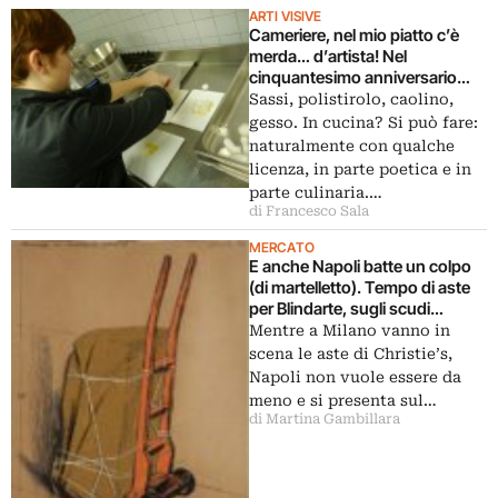
ARTI VISIVE
Cameriere, nel mio piatto c’è
merda… d’artista! Nel
cinquantesimo anniversario
della scomparsa i Frigoriferi
Sassi, polistirolo, caolino,
Milanesi celebrano Piero
gesso. In cucina? Si può fare:
Manzoni: ai fornelli la nipote
naturalmente con qualche
chef, che inaugura una serie di
licenza, in parte poetica e in
cene ispirate ai grandi nel
parte culinaria.…
Novecento
di Francesco Sala
MERCATO
E anche Napoli batte un colpo
(di martelletto). Tempo di aste
per Blindarte, sugli scudi
Christo, Francis Alÿs e Angelo
Mentre a Milano vanno in
Morbelli
scena le aste di Christie’s,
Napoli non vuole essere da
meno e si presenta sul…
di Martina Gambillara