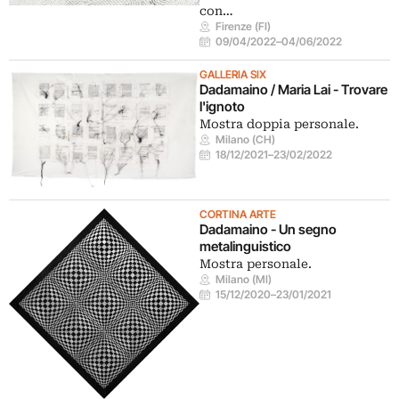
con…
Firenze (FI)
09/04/2022
–
04/06/2022
GALLERIA SIX
Dadamaino / Maria Lai - Trovare
l'ignoto
Mostra doppia personale.
Milano (CH)
18/12/2021
–
23/02/2022
CORTINA ARTE
Dadamaino - Un segno
metalinguistico
Mostra personale.
Milano (MI)
15/12/2020
–
23/01/2021