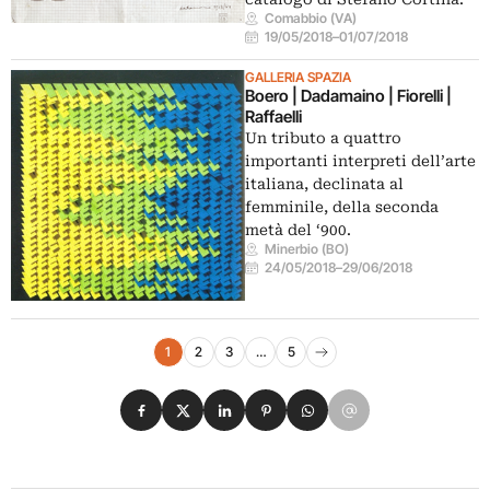
Comabbio (VA)
19/05/2018
–
01/07/2018
GALLERIA SPAZIA
Boero | Dadamaino | Fiorelli |
Raffaelli
Un tributo a quattro
importanti interpreti dell’arte
italiana, declinata al
femminile, della seconda
metà del ‘900.
Minerbio (BO)
24/05/2018
–
29/06/2018
Navigazione eventi
1
2
3
…
5
Pagina successiva
Condividi su Facebook
Condividi su X
Condividi su LinkedIn
Condividi su Pinterest
Condividi su WhatsApp
Condividi su Email