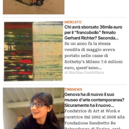
MERCATO
Chi avrà sborsato 36mila euro
per il “francobollo” firmato
Gerhard Richter? Seconda
giornata per Sotheby’s Milano,
Se un anno fa la stessa
ancora invenduti, ma totali in
vendita di maggio aveva
crescita
portato nelle casse di
Sotheby’s Milano 7.6 milioni
euro, quest’anno…
di Martina Gambillara
TRIBNEWS
Genova ha di nuovo il suo
museo d’arte contemporanea?
Sicuramente ha il nuovo
curatore: Ilaria Bonacossa
Fondatrice di Art at Work e
nominata a Villa Croce. Ecco la
curatrice dal 2002 al 2008 alla
primissima intervista
Fondazione Sandretto Re
Rebaudengo di Torino, sarà