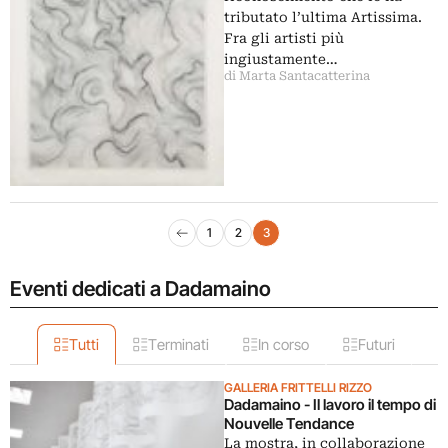
tributato l’ultima Artissima.
Fra gli artisti più
ingiustamente…
di Marta Santacatterina
Navigazione articoli
1
2
3
Pagina precedente
Eventi dedicati a Dadamaino
Tutti
Terminati
In corso
Futuri
GALLERIA FRITTELLI RIZZO
Dadamaino - Il lavoro il tempo di
Nouvelle Tendance
La mostra, in collaborazione