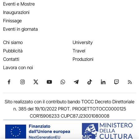
Eventi e Mostre
Inaugurazioni
Finissage
Eventi in giornata
Chi siamo
University
Pubblicità
Travel
Contatti
Produzioni
Lavora con noi
Seguici su Facebook
Seguici su Instagram
Seguici su X
Seguici su YouTube
Seguici su WhatsApp
Seguici su Telegram
Seguici su TikTok
Seguici su Link
Seguici su
Segui
Sito realizzato con il contributo bando TOCC Decreto Direttoriale
n. 385 del 19/10/2022 PROT. PROGETTOTOCC0000125
COR15906233 CUPC87J23001080008