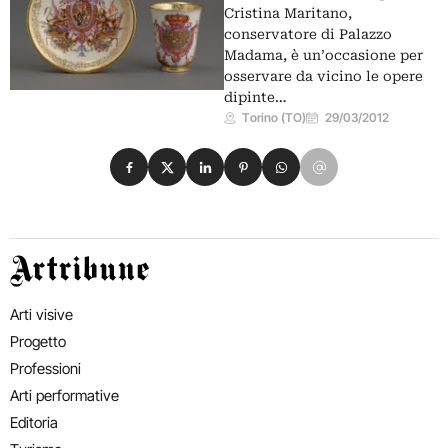
Cristina Maritano,
conservatore di Palazzo
Madama, è un’occasione per
osservare da vicino le opere
dipinte…
Torino (TO)
29/03/2012
Condividi su Facebook
Condividi su X
Condividi su LinkedIn
Condividi su Pinterest
Condividi su WhatsApp
Condividi su Email
Artribune
Arti visive
Progetto
Professioni
Arti performative
Editoria