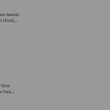
are Assolo
i (Forlì,…
’Arte
 l’era…