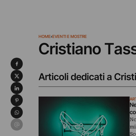
HOME
›
EVENTI E MOSTRE
Cristiano Tass
Condividi su Facebook
Condividi su X
Articoli dedicati a Cris
Condividi su LinkedIn
Condividi su Pinterest
AR
Ne
Condividi su WhatsApp
co
Nc
Condividi su Email
mi
Sc