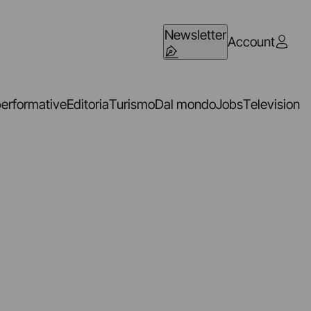
Newsletter
Account
performative
Editoria
Turismo
Dal mondo
Jobs
Television