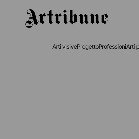
Artribune
Arti visive
Progetto
Professioni
Arti 