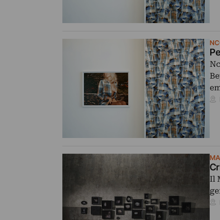
NC
Pe
Nc
Be
em
MA
Cr
Il
ge