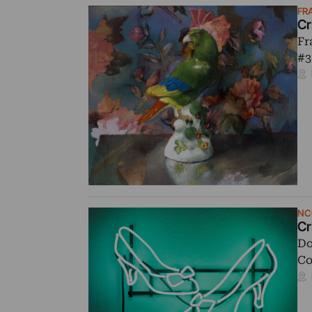
FR
Fr
#3
NC
Cr
Do
Co