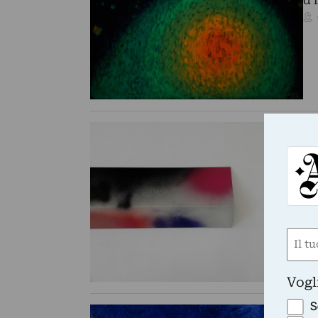
d’
OP
C
Na
pr
su
Nom
(Requ
First
Vogl
S
GA