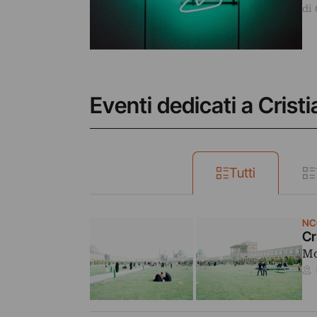
di
Eventi dedicati a Crist
Tutti
NC
Cr
Mo