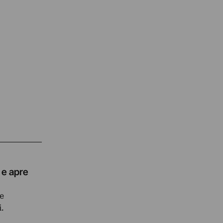
 e apre
e
.