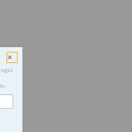
o alla
 ogni
 sofferma
e
te.