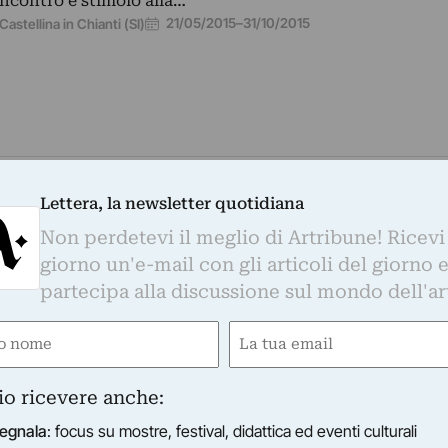
incontro e stimolo alla…
21/05/2015
–
31/10/2015
Castellina in Chianti (SI)
ERATIVA ARTE CONTEMPORANEA
sO
Lettera, la newsletter quotidiana
ta dall’osservazione delle dinamiche che ruotano intorn
Non perdetevi il meglio di Artribune! Ricevi
oduzione dei giovani artisti contemporanei, la mostra si
giorno un'e-mail con gli articoli del giorno 
 un aspetto…
partecipa alla discussione sul mondo dell'ar
27/02/2015
–
15/04/2015
Roma (RM)
e
Email
ired)
(Required)
io ricevere anche:
egnala
: focus su mostre, festival, didattica ed eventi culturali
LLERIA D'ARTE MODERNA OSVALDO LICINI