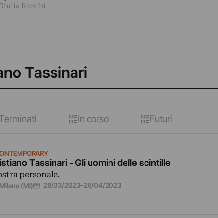
 Giulia Ronchi
iano Tassinari
Terminati
In corso
Futuri
ONTEMPORARY
istiano Tassinari - Gli uomini delle scintille
stra personale.
28/03/2023
–
28/04/2023
Milano (MI)