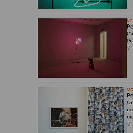
NC
Pe
Ga
Pe
MC
Pe
Un
in
me