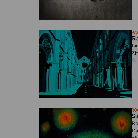
PA
Si
La
Zi
RO
Si
Ro
Da