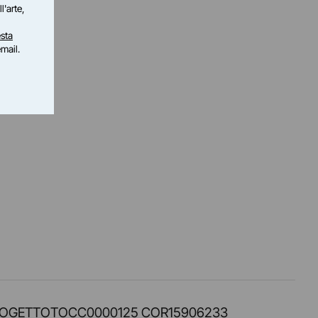
l'arte,
sta
email.
PROT. PROGETTOTOCC0000125 COR15906233