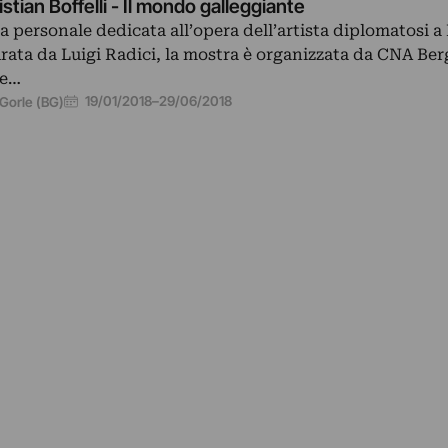
istian Boffelli - Il mondo galleggiante
a personale dedicata all’opera dell’artista diplomatosi 
rata da Luigi Radici, la mostra è organizzata da CNA Be
e…
19/01/2018
–
29/06/2018
Gorle (BG)