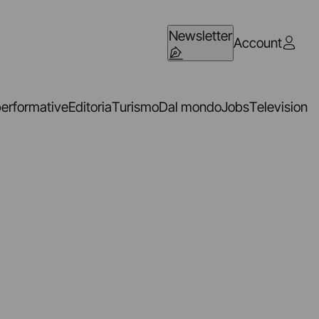
Newsletter
Account
performative
Editoria
Turismo
Dal mondo
Jobs
Television