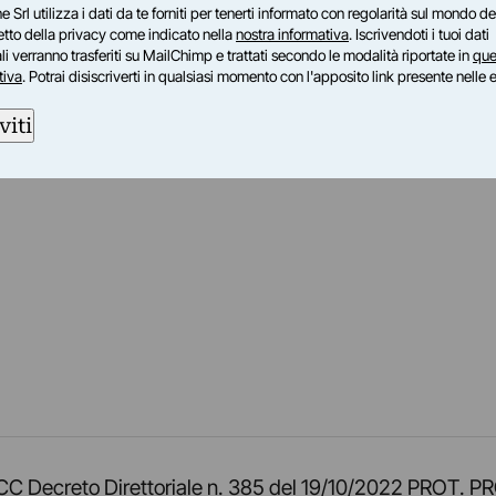
e Srl utilizza i dati da te forniti per tenerti informato con regolarità sul mondo del
petto della privacy come indicato nella
nostra informativa
. Iscrivendoti i tuoi dati
i verranno trasferiti su MailChimp e trattati secondo le modalità riportate in
que
tiva
. Potrai disiscriverti in qualsiasi momento con l'apposito link presente nelle 
viti
am
ok
inkedIn
su Twitch
ci su Rss
o TOCC Decreto Direttoriale n. 385 del 19/10/2022 