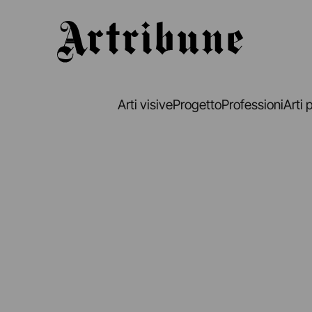
Artribune
Arti visive
Progetto
Professioni
Arti 