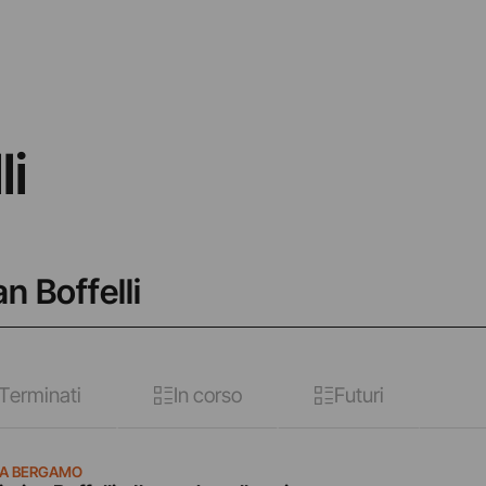
li
an Boffelli
Terminati
In corso
Futuri
A BERGAMO