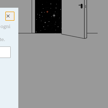
 ogni
e
te.