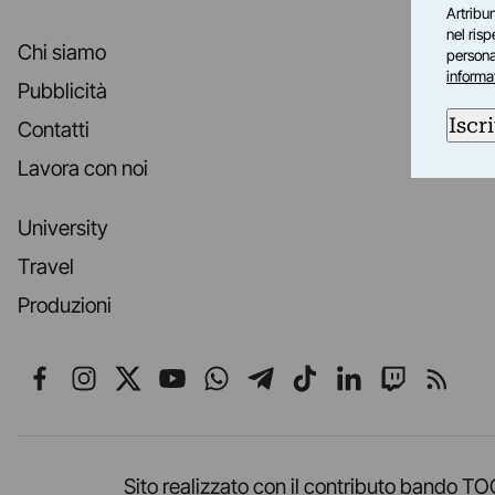
Artribun
nel ris
Chi siamo
personal
informa
Pubblicità
Iscri
Contatti
Lavora con noi
University
Travel
Produzioni
Seguici su Facebook
Seguici su Instagram
Seguici su X
Seguici su YouTube
Seguici su WhatsApp
Seguici su Telegr
Seguici su TikT
Seguici su L
Seguici 
Segui
Sito realizzato con il contributo band