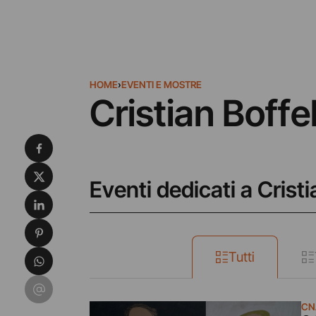
HOME
›
EVENTI E MOSTRE
Cristian Boffel
Condividi su Facebook
Condividi su X
Eventi dedicati a Cristi
Condividi su LinkedIn
Condividi su Pinterest
Condividi su WhatsApp
Tutti
Condividi su Email
CN