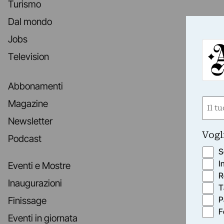
Turismo
Dal mondo
Jobs
Television
Abbonamenti
Nom
Magazine
(Requ
Newsletter
First
Vogl
Podcast
S
I
Eventi e Mostre
R
Inaugurazioni
T
P
Finissage
F
Eventi in giornata