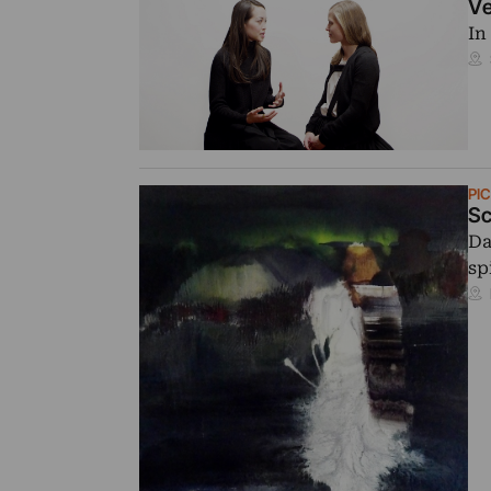
Ve
In
PI
Sc
Da
sp