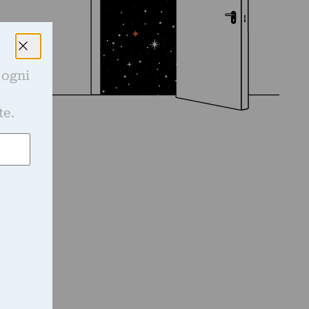
 ogni
e
te.