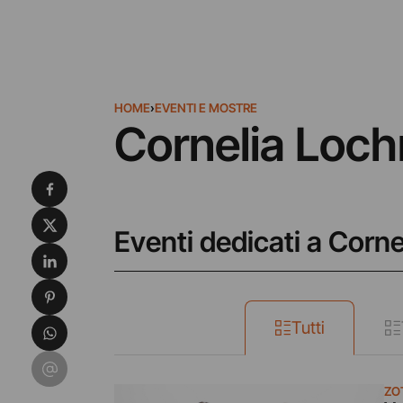
HOME
›
EVENTI E MOSTRE
Cornelia Loc
Condividi su Facebook
Condividi su X
Eventi dedicati a Corn
Condividi su LinkedIn
Condividi su Pinterest
Condividi su WhatsApp
Tutti
Condividi su Email
ZO