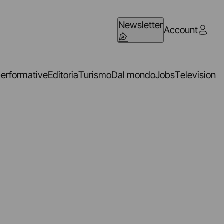
Newsletter
Account
performative
Editoria
Turismo
Dal mondo
Jobs
Television