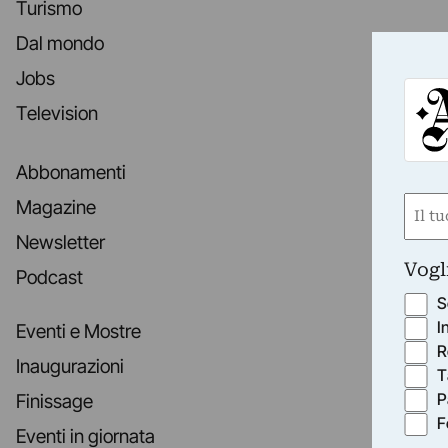
Turismo
Dal mondo
Jobs
Television
Abbonamenti
Nom
Magazine
(Obbli
Newsletter
Nome
Vogl
Podcast
S
I
Eventi e Mostre
R
Inaugurazioni
T
P
Finissage
F
Eventi in giornata