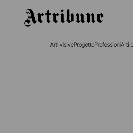
Artribune
Arti visive
Progetto
Professioni
Arti 