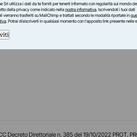
e Srl utilizza i dati da te forniti per tenerti informato con regolarità sul mondo del
petto della privacy come indicato nella
nostra informativa
. Iscrivendoti i tuoi dati
i verranno trasferiti su MailChimp e trattati secondo le modalità riportate in
que
tiva
. Potrai disiscriverti in qualsiasi momento con l'apposito link presente nelle 
viti
am
ok
inkedIn
su Twitch
ci su Rss
o TOCC Decreto Direttoriale n. 385 del 19/10/2022 