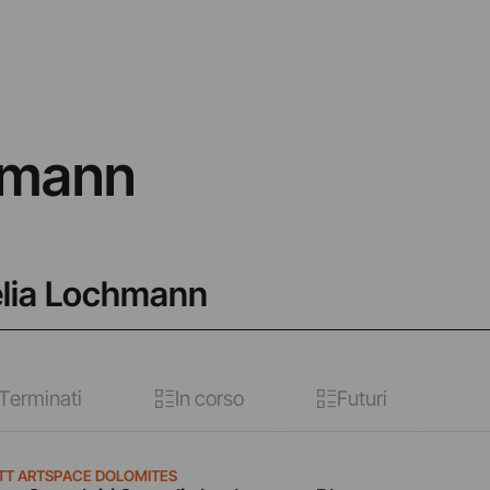
hmann
elia Lochmann
Terminati
In corso
Futuri
TT ARTSPACE DOLOMITES