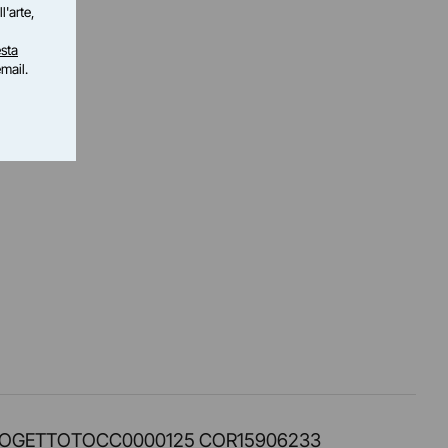
l'arte,
sta
email.
PROT. PROGETTOTOCC0000125 COR15906233