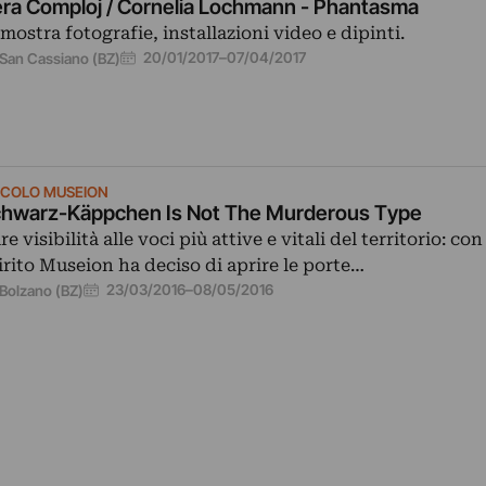
ra Comploj / Cornelia Lochmann - Phantasma
 mostra fotografie, installazioni video e dipinti.
20/01/2017
–
07/04/2017
San Cassiano (BZ)
CCOLO MUSEION
hwarz-Käppchen Is Not The Murderous Type
re visibilità alle voci più attive e vitali del territorio: co
irito Museion ha deciso di aprire le porte…
23/03/2016
–
08/05/2016
Bolzano (BZ)