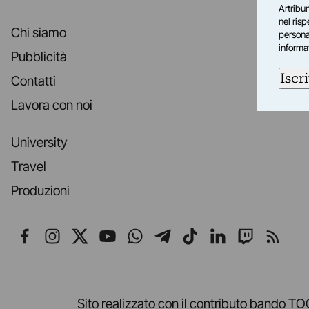
Artribun
nel ris
Chi siamo
personal
informa
Pubblicità
Iscri
Contatti
Lavora con noi
University
Travel
Produzioni
Seguici su Facebook
Seguici su Instagram
Seguici su X
Seguici su YouTube
Seguici su WhatsApp
Seguici su Telegr
Seguici su TikT
Seguici su L
Seguici 
Segui
Sito realizzato con il contributo band