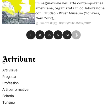
immaginazione nell’arte contemporanea
americana, organizzata in collaborazione
con l’Hudson River Museum (Yonkers,
New York),…
Firenze (FI)
08/03/2012
–
15/07/2012
Condividi su Facebook
Condividi su X
Condividi su LinkedIn
Condividi su Pinterest
Condividi su WhatsApp
Condividi su Email
Artribune
Arti visive
Progetto
Professioni
Arti performative
Editoria
Turismo