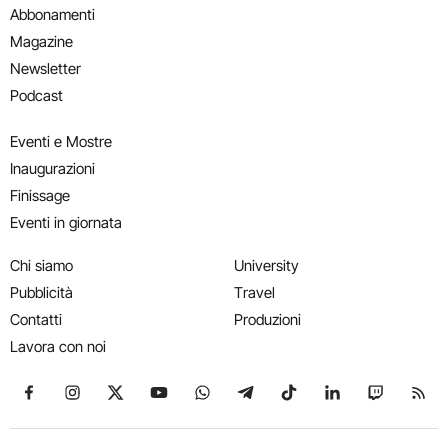
Abbonamenti
Magazine
Newsletter
Podcast
Eventi e Mostre
Inaugurazioni
Finissage
Eventi in giornata
Chi siamo
University
Pubblicità
Travel
Contatti
Produzioni
Lavora con noi
Seguici su Facebook
Seguici su Instagram
Seguici su X
Seguici su YouTube
Seguici su WhatsApp
Seguici su Telegram
Seguici su TikTok
Seguici su Link
Seguici su
Segui