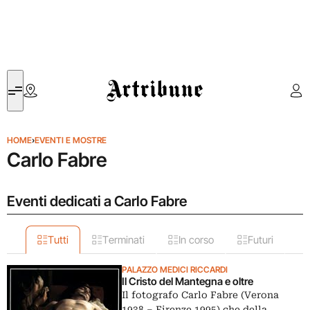
Artribune
HOME
›
EVENTI E MOSTRE
Carlo Fabre
Eventi dedicati a Carlo Fabre
Tutti
Terminati
In corso
Futuri
PALAZZO MEDICI RICCARDI
Il Cristo del Mantegna e oltre
Il fotografo Carlo Fabre (Verona
1938 – Firenze 1995) che della