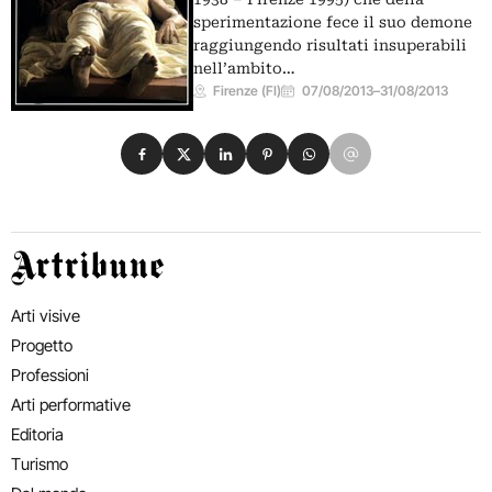
sperimentazione fece il suo demone
raggiungendo risultati insuperabili
nell’ambito…
Firenze (FI)
07/08/2013
–
31/08/2013
Condividi su Facebook
Condividi su X
Condividi su LinkedIn
Condividi su Pinterest
Condividi su WhatsApp
Condividi su Email
Artribune
Arti visive
Progetto
Professioni
Arti performative
Editoria
Turismo