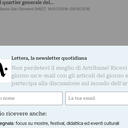
l quartier generale del…
14/07/2016
–
29/10/2016
Sesto San Giovanni (MI)
Lettera, la newsletter quotidiana
Non perdetevi il meglio di Artribune! Ricevi
giorno un'e-mail con gli articoli del giorno 
partecipa alla discussione sul mondo dell'ar
e
Email
ired)
(Required)
io ricevere anche:
egnala
: focus su mostre, festival, didattica ed eventi culturali
i - Trans Limite