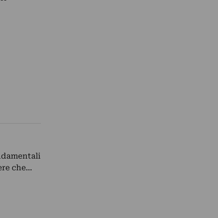
ndamentali
pere che…