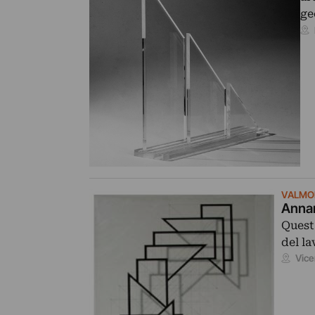
ge
VALMOR
Annam
Quest
del la
Vice