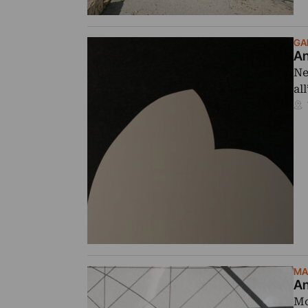
GA
An
Ne
al
MA
An
Mo