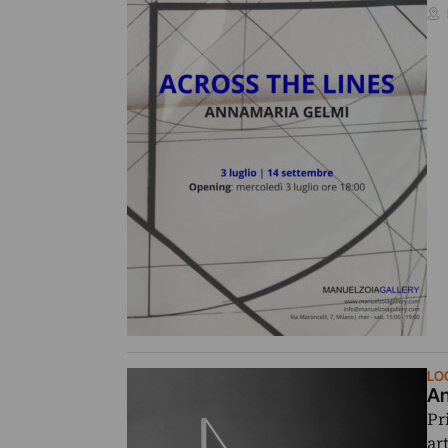
LO
An
Pr
ar