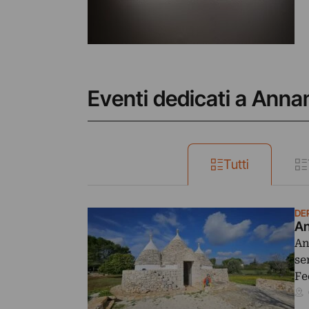
Eventi dedicati a Anna
Tutti
DE
An
An
se
Fe