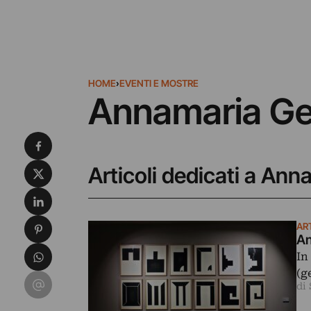
HOME
›
EVENTI E MOSTRE
Annamaria Ge
Condividi su Facebook
Condividi su X
Articoli dedicati a Ann
Condividi su LinkedIn
Condividi su Pinterest
AR
An
Condividi su WhatsApp
In
(g
Condividi su Email
di 