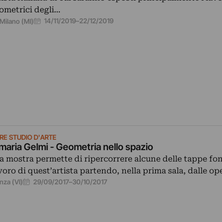
ometrici degli…
14/11/2019
–
22/12/2019
Milano (MI)
E STUDIO D'ARTE
aria Gelmi - Geometria nello spazio
a mostra permette di ripercorrere alcune delle tappe fo
voro di quest’artista partendo, nella prima sala, dalle o
29/09/2017
–
30/10/2017
nza (VI)