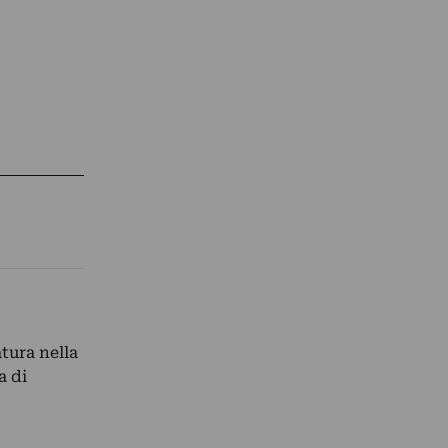
tura nella
a di