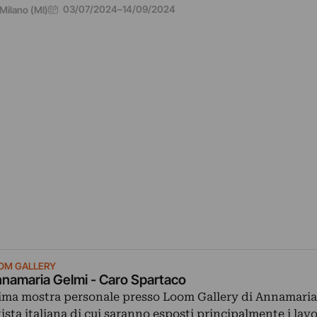
03/07/2024
–
14/09/2024
Milano (MI)
OM GALLERY
namaria Gelmi - Caro Spartaco
ima mostra personale presso Loom Gallery di Annamaria
tista italiana di cui saranno esposti principalmente i lavo