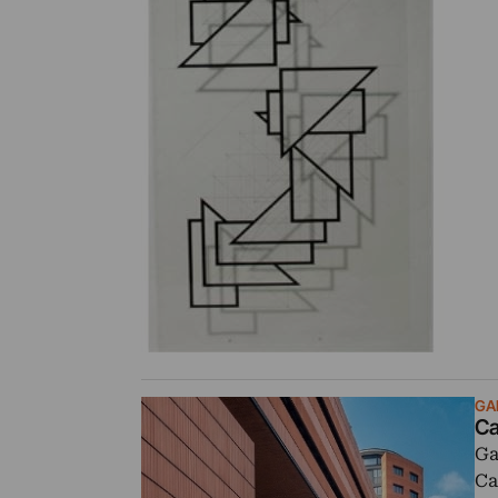
GA
Ca
Ga
Ca