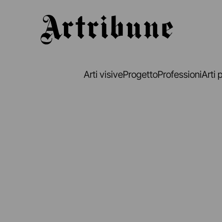
Artribune
Arti visive
Progetto
Professioni
Arti 