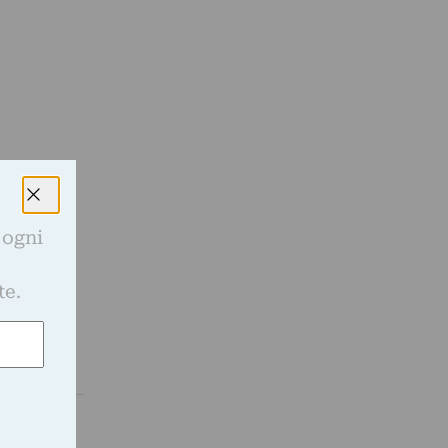
 ogni
e
te.