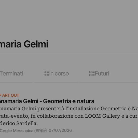
maria Gelmi
Terminati
In corso
Futuri
P ART OUT
namaria Gelmi - Geometria e natura
namaria Gelmi presenterà l’installazione Geometria e Na
rata-evento, in collaborazione con LOOM Gallery e a cur
derico Sardella.
07/07/2026
Ceglie Messapica (BR)