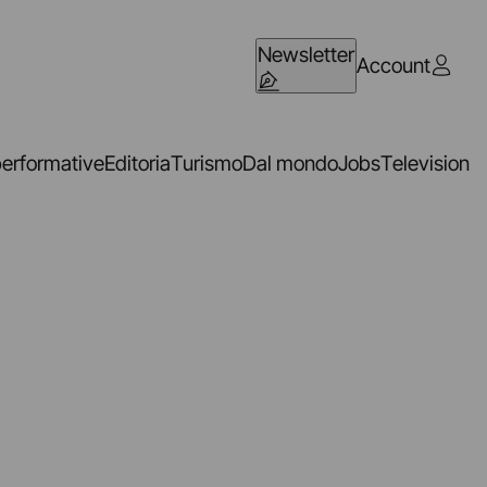
Newsletter
Account
performative
Editoria
Turismo
Dal mondo
Jobs
Television