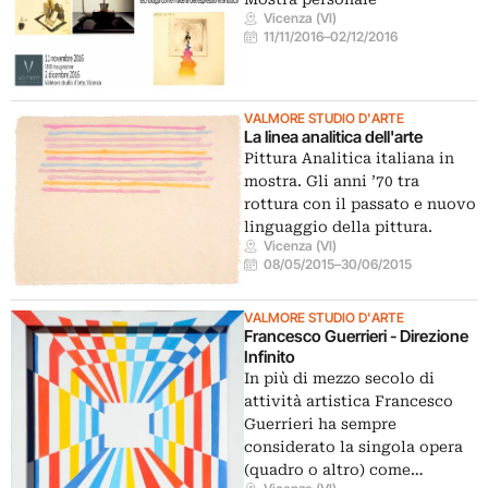
Vicenza (VI)
11/11/2016
–
02/12/2016
VALMORE STUDIO D'ARTE
La linea analitica dell'arte
Pittura Analitica italiana in
mostra. Gli anni ’70 tra
rottura con il passato e nuovo
linguaggio della pittura.
Vicenza (VI)
08/05/2015
–
30/06/2015
VALMORE STUDIO D'ARTE
Francesco Guerrieri - Direzione
Infinito
In più di mezzo secolo di
attività artistica Francesco
Guerrieri ha sempre
considerato la singola opera
(quadro o altro) come…