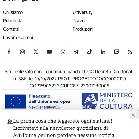
Chi siamo
University
Pubblicità
Travel
Contatti
Produzioni
Lavora con noi
Seguici su Facebook
Seguici su Instagram
Seguici su X
Seguici su YouTube
Seguici su WhatsApp
Seguici su Telegram
Seguici su TikTok
Seguici su Link
Seguici su
Segui
Sito realizzato con il contributo bando TOCC Decreto Direttoriale
n. 385 del 19/10/2022 PROT. PROGETTOTOCC0000125
COR15906233 CUPC87J23001080008
La prima cosa che leggerete ogni mattina!
© 2011-2026 ARTRIBUNE srl – Corso Vittorio Emanuele II, 287 –
Iscrivetevi alla newsletter quotidiana di
00186 Roma - P.I. 11381581005
Artribune per non perdere nessuna notizia
Privacy: Responsabile della protezione dei dati personali