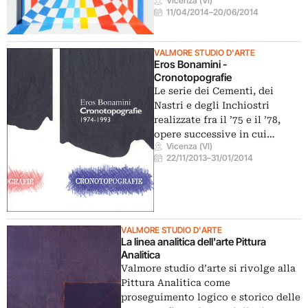
Vicenza (VI)
11/04/2014
–
20/06/2014
VALMORE STUDIO D'ARTE
Eros Bonamini -
Cronotopografie
Le serie dei Cementi, dei
Nastri e degli Inchiostri
realizzate fra il ’75 e il ’78,
opere successive in cui…
Vicenza (VI)
22/11/2013
–
31/01/2014
VALMORE STUDIO D'ARTE
La linea analitica dell'arte Pittura
Analitica
Valmore studio d’arte si rivolge alla
Pittura Analitica come
proseguimento logico e storico delle