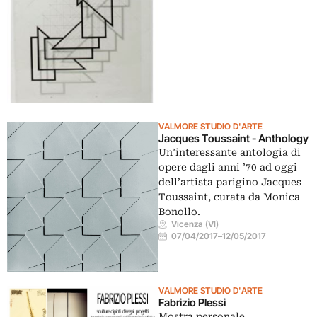
VALMORE STUDIO D'ARTE
Jacques Toussaint - Anthology
Un’interessante antologia di
opere dagli anni ’70 ad oggi
dell’artista parigino Jacques
Toussaint, curata da Monica
Bonollo.
Vicenza (VI)
07/04/2017
–
12/05/2017
VALMORE STUDIO D'ARTE
Fabrizio Plessi
Mostra personale