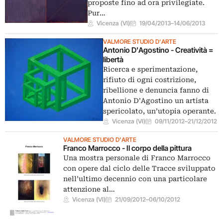
proposte fino ad ora privilegiate.
Pur…
Vicenza (VI)
19/04/2013
–
14/06/2013
VALMORE STUDIO D'ARTE
Antonio D'Agostino - Creatività =
libertà
Ricerca e sperimentazione,
rifiuto di ogni costrizione,
ribellione e denuncia fanno di
Antonio D’Agostino un artista
spericolato, un’utopia operante.
Vicenza (VI)
09/11/2012
–
21/12/2012
VALMORE STUDIO D'ARTE
Franco Marrocco - Il corpo della pittura
Una mostra personale di Franco Marrocco
con opere dal ciclo delle Tracce sviluppato
nell’ultimo decennio con una particolare
attenzione al…
Vicenza (VI)
21/09/2012
–
06/10/2012