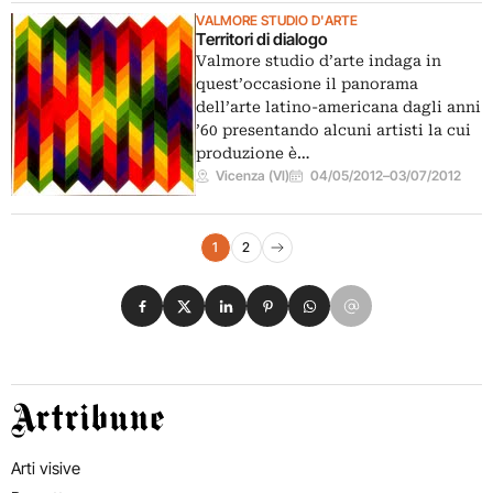
VALMORE STUDIO D'ARTE
Territori di dialogo
Valmore studio d’arte indaga in
quest’occasione il panorama
dell’arte latino-americana dagli anni
’60 presentando alcuni artisti la cui
produzione è…
Vicenza (VI)
04/05/2012
–
03/07/2012
Navigazione eventi
1
2
Pagina successiva
Condividi su Facebook
Condividi su X
Condividi su LinkedIn
Condividi su Pinterest
Condividi su WhatsApp
Condividi su Email
Artribune
Arti visive