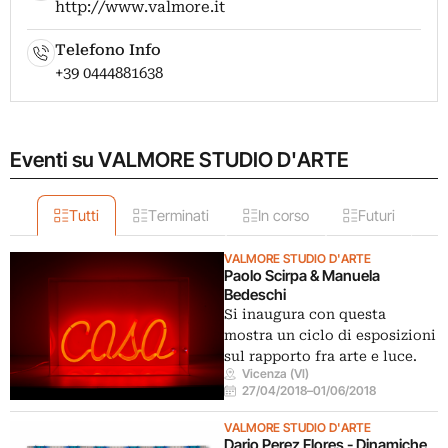
http://www.valmore.it
Telefono Info
+39 0444881638
Eventi su VALMORE STUDIO D'ARTE
Tutti
Terminati
In corso
Futuri
VALMORE STUDIO D'ARTE
Paolo Scirpa & Manuela
Bedeschi
Si inaugura con questa
mostra un ciclo di esposizioni
sul rapporto fra arte e luce.
Vicenza (VI)
27/04/2018
–
01/06/2018
VALMORE STUDIO D'ARTE
Dario Perez Flores - Dinamiche