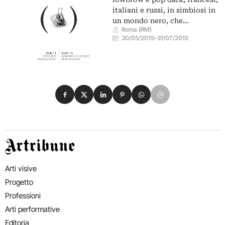
italiani e russi, in simbiosi in
un mondo nero, che…
Roma (RM)
30/05/2015
–
31/07/2015
Condividi su Facebook
Condividi su X
Condividi su LinkedIn
Condividi su Pinterest
Condividi su WhatsApp
Condividi su Email
Artribune
Arti visive
Progetto
Professioni
Arti performative
Editoria