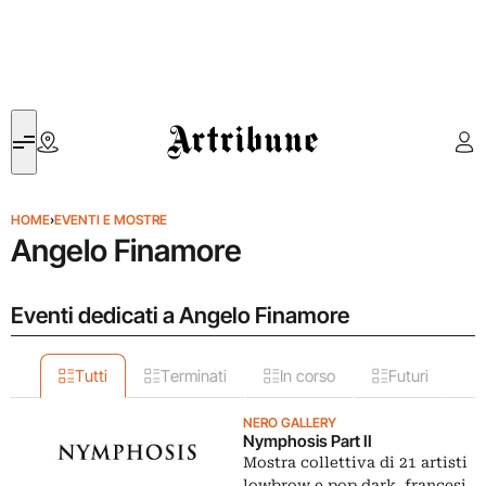
Artribune
HOME
›
EVENTI E MOSTRE
Angelo Finamore
Eventi dedicati a Angelo Finamore
Tutti
Terminati
In corso
Futuri
NERO GALLERY
Nymphosis Part II
Mostra collettiva di 21 artisti
lowbrow e pop dark, francesi,