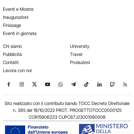
Eventi e Mostre
Inaugurazioni
Finissage
Eventi in giornata
Chi siamo
University
Pubblicità
Travel
Contatti
Produzioni
Lavora con noi
Seguici su Facebook
Seguici su Instagram
Seguici su X
Seguici su YouTube
Seguici su WhatsApp
Seguici su Telegram
Seguici su TikTok
Seguici su Link
Seguici su
Segui
Sito realizzato con il contributo bando TOCC Decreto Direttoriale
n. 385 del 19/10/2022 PROT. PROGETTOTOCC0000125
COR15906233 CUPC87J23001080008