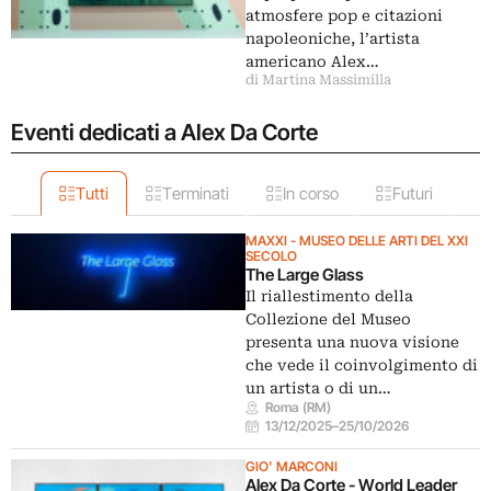
atmosfere pop e citazioni
napoleoniche, l’artista
americano Alex…
di Martina Massimilla
Eventi dedicati a Alex Da Corte
Tutti
Terminati
In corso
Futuri
MAXXI - MUSEO DELLE ARTI DEL XXI
SECOLO
The Large Glass
Il riallestimento della
Collezione del Museo
presenta una nuova visione
che vede il coinvolgimento di
un artista o di un…
Roma (RM)
13/12/2025
–
25/10/2026
GIO' MARCONI
Alex Da Corte - World Leader