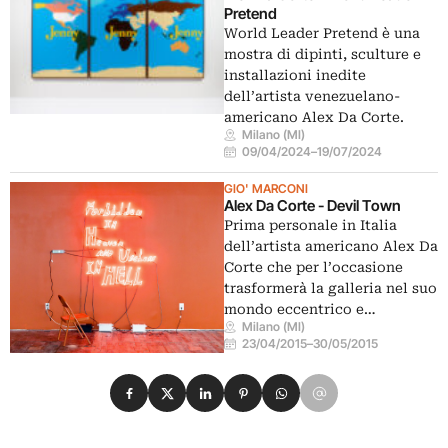
Pretend
World Leader Pretend è una
mostra di dipinti, sculture e
installazioni inedite
dell’artista venezuelano-
americano Alex Da Corte.
Milano (MI)
09/04/2024
–
19/07/2024
GIO' MARCONI
Alex Da Corte - Devil Town
Prima personale in Italia
dell’artista americano Alex Da
Corte che per l’occasione
trasformerà la galleria nel suo
mondo eccentrico e…
Milano (MI)
23/04/2015
–
30/05/2015
Condividi su Facebook
Condividi su X
Condividi su LinkedIn
Condividi su Pinterest
Condividi su WhatsApp
Condividi su Email