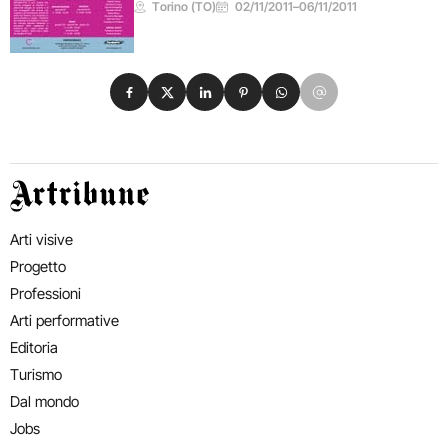
Torino (TO)
02/11/2011
–
06/11/2011
Condividi su Facebook
Condividi su X
Condividi su LinkedIn
Condividi su Pinterest
Condividi su WhatsApp
Condividi su Email
Artribune
Arti visive
Progetto
Professioni
Arti performative
Editoria
Turismo
Dal mondo
Jobs