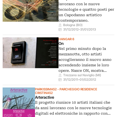
lavorano con le nuove
tecnologie e quattro poeti per
un Capodanno artistico
contemporaneo.
Bologna (BO)
31/12/2012
–
31/01/2013
HANGAR 6
On
Nel primo minuto dopo la
mezzanotte, otto artisti
accoglieranno il nuovo anno
accendendo insieme le loro
opere. Nasce ON, mostra…
Trezzano sul Naviglio (MI)
31/12/2011
–
01/02/2012
PARKISSIMA52 - PARCHEGGIO RESIDENCE
CRISTINA52
Arteractive
Il progetto riunisce 10 artisti italiani che
da anni lavorano con le nuove tecnologie
digitali ed elettroniche in rapporto con…