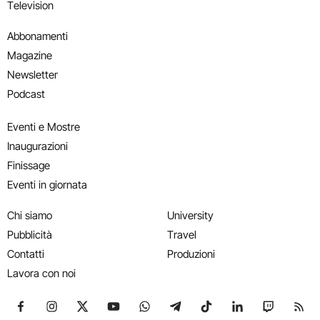
Television
Abbonamenti
Magazine
Newsletter
Podcast
Eventi e Mostre
Inaugurazioni
Finissage
Eventi in giornata
Chi siamo
University
Pubblicità
Travel
Contatti
Produzioni
Lavora con noi
Seguici su Facebook
Seguici su Instagram
Seguici su X
Seguici su YouTube
Seguici su WhatsApp
Seguici su Telegram
Seguici su TikTok
Seguici su Link
Seguici su
Segui