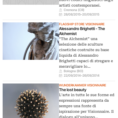
artisti contemporanei.
Cremona (CR)
28/08/2015
–
20/09/2015
FLAGSHIP STORE VISIONNAIRE
Alessandro Brighetti - The
Alchemist
“The Alchemist” una
selezione delle sculture
cinetiche costruite su base
liquida di Alessandro
Brighetti capaci di stregare e
meravigliare lo…
Bologna (BO)
22/09/2014
–
26/09/2014
WUNDERKAMMER VISIONNAIRE
The lost beauty
L’arte in tutte le sue forme ed
espressioni rappresenta da
sempre una fonte di
ispirazione per Visionnaire. Il
dialogo all’unisono…