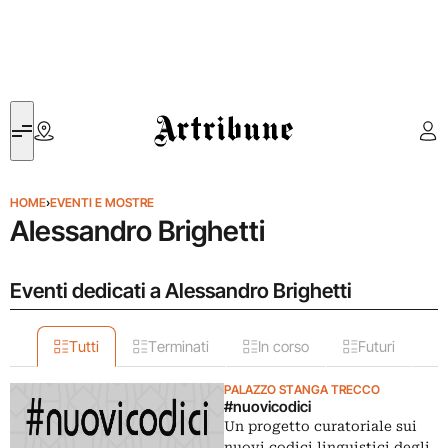
Artribune
HOME
›
EVENTI E MOSTRE
Alessandro Brighetti
Eventi dedicati a Alessandro Brighetti
Tutti
Terminati
In corso
Futuri
PALAZZO STANGA TRECCO
#nuovicodici
Un progetto curatoriale sui
nuovi codici linguistici degli