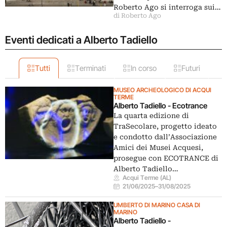
Roberto Ago si interroga sui…
di Roberto Ago
Eventi dedicati a Alberto Tadiello
Tutti
Terminati
In corso
Futuri
MUSEO ARCHEOLOGICO DI ACQUI
TERME
Alberto Tadiello - Ecotrance
La quarta edizione di
TraSecolare, progetto ideato
e condotto dall’Associazione
Amici dei Musei Acquesi,
prosegue con ECOTRANCE di
Alberto Tadiello…
Acqui Terme (AL)
21/06/2025
–
31/08/2025
UMBERTO DI MARINO CASA DI
MARINO
Alberto Tadiello -