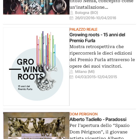
titolo Nenia, concepito come
un’installazione…
Bologna (BO)
26/01/2016
–
10/04/2016
PALAZZO REALE
Growing roots - 15 anni del
Premio Furla
Mostra retrospettiva che
ripercorrerà le dieci edizioni
del Premio Furla attraverso le
opere dei suoi vincitori.
Milano (MI)
04/03/2015
–
12/04/2015
DOM PERIGNON
Alberto Tadiello - Paradossi
Per l’apertura dello “Spazio
Dom Pérignon”, il giovane
artista vicentino Alberto