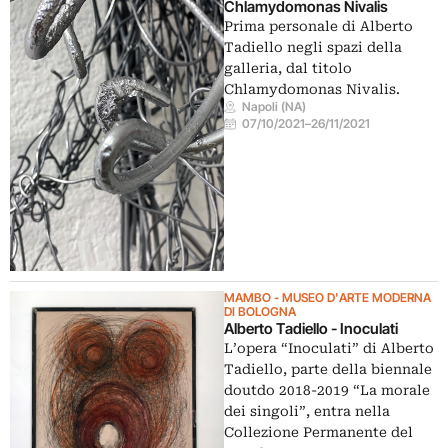
Chlamydomonas Nivalis
Prima personale di Alberto
Tadiello negli spazi della
galleria, dal titolo
Chlamydomonas Nivalis.
Napoli (NA)
07/10/2021
–
26/11/2021
MAMBO - MUSEO D'ARTE MODERNA
DI BOLOGNA
Alberto Tadiello - Inoculati
L’opera “Inoculati” di Alberto
Tadiello, parte della biennale
doutdo 2018-2019 “La morale
dei singoli”, entra nella
Collezione Permanente del