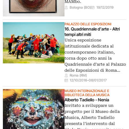
MAMbo.
Bologna (BO)
19/12/2019
PALAZZO DELLE ESPOSIZIONI
16. Quadriennale d’arte - Altri
tempi altri miti
Unica esposizione
istituzionale dedicata al
contemporaneo italiano,
torna dopo otto anni la
Quadriennale d’arte al Palazzo
delle Esposizioni di Roma…
Roma (RM)
12/10/2016
–
08/01/2017
MUSEO INTERNAZIONALE E
BIBLIOTECA DELLA MUSICA
Alberto Tadiello - Nenia
Invitato a sviluppare un
progetto per il Museo della
Musica, Alberto Tadiello
presenta l’intervento dal