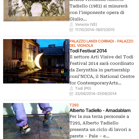
Tadiello (1983) si misurerà
con l’imponente opera di
Giulio…
Venezia (VE)
17/10/2014
–
18/01/2015
PALAZZO LANDI CORRADI - PALAZZO
DEL VIGNOLA
Todi Festival 2014
Il settore Arti Visive del Todi
Festival 2014 sarà coordinato
da Zerynthia in partnership
conl’NCCA, il National Centre
for ContemporaryArts…
Todi (PG)
22/08/2014
–
31/08/2014
T293
Alberto Tadiello - Amadablam
Per la sua terza personale a
T293, Alberto Tadiello
presenta un ciclo di lavori a
parete – Pale – e…