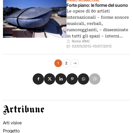
ENNIO MORRICONE
Forte piano: le forme del suono
Le opere di 80 artisti
internazionali – forme sonore
musicali, verbali,
rumoreggianti, – disseminate
in tutti gli spazi – interni…
Roma (RM)
02/05/2012
–
10/07/2012
Navigazione eventi
1
2
Pagina successiva
Condividi su Facebook
Condividi su X
Condividi su LinkedIn
Condividi su Pinterest
Condividi su WhatsApp
Condividi su Email
Artribune
Arti visive
Progetto