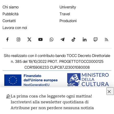
Chi siamo
University
Pubblicità
Travel
Contatti
Produzioni
Lavora con noi
Seguici su Facebook
Seguici su Instagram
Seguici su X
Seguici su YouTube
Seguici su WhatsApp
Seguici su Telegram
Seguici su TikTok
Seguici su Link
Seguici su
Segui
Sito realizzato con il contributo bando TOCC Decreto Direttoriale
n. 385 del 19/10/2022 PROT. PROGETTOTOCC0000125
COR15906233 CUPC87J23001080008
La prima cosa che leggerete ogni mattina!
© 2011-2026 ARTRIBUNE srl – Corso Vittorio Emanuele II, 287 –
Iscrivetevi alla newsletter quotidiana di
00186 Roma - P.I. 11381581005
Artribune per non perdere nessuna notizia
Privacy: Responsabile della protezione dei dati personali