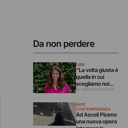
Da non perdere
LIBRI
“La volta giusta è
quella in cui
scegliamo noi
di Ginevra Barbetti
stessi”.
Intervista alla
scrittrice
ARTE
CONTEMPORANEA
Lorenza Gentile
Ad Ascoli Piceno
una nuova opera