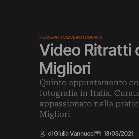
HOME
›
ARTI VISIVE
›
FOTOGRAFIA
Video Ritratti
Migliori
Quinto appuntamento con 
fotografia in Italia. Cura
appassionato nella prati
Migliori
di Giulia Vannucci
13/03/2021