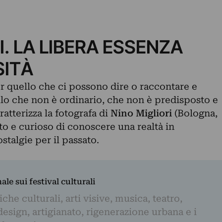
I. LA LIBERA ESSENZA
SITÀ
per quello che ci possono dire o raccontare e
llo che non è ordinario, che non è predisposto e
atterizza la fotografa di
Nino Migliori
(Bologna,
to e curioso di conoscere una realtà in
stalgie per il passato.
nale sui festival culturali
iche culturali, arti visive, musica, teatro,
design, artigianato, rigenerazione urbana e i