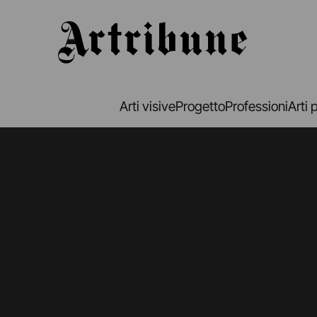
Artribune
Arti visive
Progetto
Professioni
Arti 