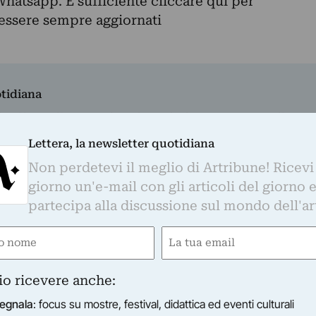
Whatsapp. È sufficiente
cliccare qui
per
d essere sempre aggiornati
otidiana
o di Artribune! Ricevi ogni giorno un'e-mail con 
partecipa alla discussione sul mondo dell'arte.
Lettera, la newsletter quotidiana
Email
Non perdetevi il meglio di Artribune! Ricevi
giorno un'e-mail con gli articoli del giorno 
(Required)
partecipa alla discussione sul mondo dell'ar
s su mostre, festival, didattica ed eventi culturali
timanale sul mercato dell'arte
e
Email
indicinale sulla rigenerazione urbana
ired)
(Required)
dicinale su moda e cultura
inale sul turismo culturale
io ricevere anche:
anale sui festival culturali
egnala
: focus su mostre, festival, didattica ed eventi culturali