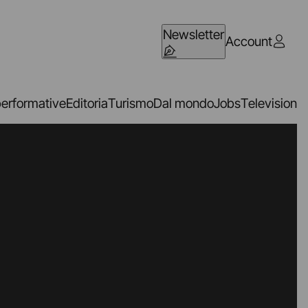
Newsletter
Account
performative
Editoria
Turismo
Dal mondo
Jobs
Television