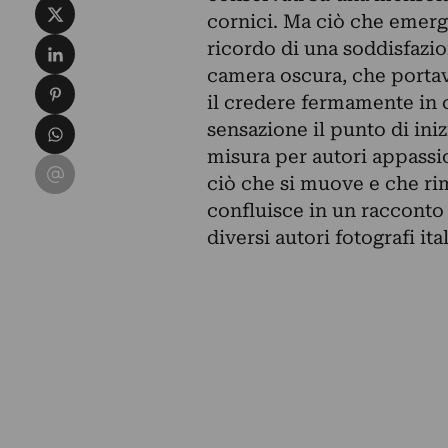
Condividi su X
cornici. Ma ciò che emerge
Condividi su LinkedIn
ricordo di una soddisfazio
camera oscura, che portav
Condividi su Pinterest
il credere fermamente in c
Condividi su WhatsApp
sensazione il punto di ini
misura per autori appassi
Condividi su Email
ciò che si muove e che ri
confluisce in un racconto
diversi autori fotografi ital