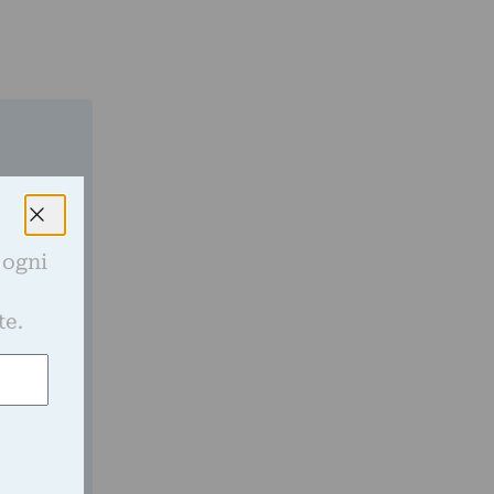
gli
 ogni
e
te.