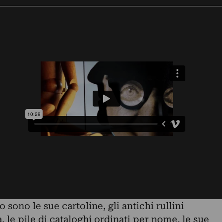
 sono le sue cartoline, gli antichi rullini
 le pile di cataloghi ordinati per nome, le sue