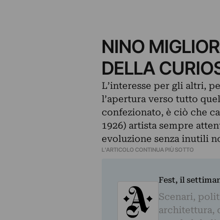
NINO MIGLIOR
DELLA CURIO
L’interesse per gli altri, 
l’apertura verso tutto que
confezionato, è ciò che car
1926)
artista sempre atten
evoluzione senza inutili no
L'ARTICOLO CONTINUA PIÙ SOTTO
Fest, il settima
Scenari, polit
architettura, 