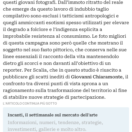
questi giovani fotografi. Dall’immoto ritratto del reale
che emerge da questo lavoro di indubbio taglio
compilativo sono esclusi i tatticismi antropologici e
quegli ammiccanti esotismi spesso utilizzati per elevare
il degrado a folclore e l’indigenza esplicita a
improbabile resistenza al consumismo. Le foto migliori
di questa campagna sono però quelle che mostrano il
soggetto nel suo fasto pittorico, che conserva nelle sue
linee essenziali il racconto della vita mantenendolo
dietro gli scorci e non davanti all’obiettivo di un
reporter. Per Scalia, che in questo studio è riuscito a
pubblicare gli scatti inediti di
Giovanni Chiaramonte
, il
confronto tra diversi punti di vista sprona a un
ragionamento sulla trasformazione del territorio al fine
di stabilire nuove strategie di partecipazione.
L'ARTICOLO CONTINUA PIÙ SOTTO
Incanti, il settimanale sul mercato dell'arte
Informazioni, numeri, tendenze, strategie,
investimenti, gallerie e molto altro.