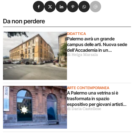
Condividi su Facebook
Condividi su X
Condividi su LinkedIn
Condividi su Pinterest
Condividi su WhatsApp
Condividi su Email
Da non perdere
DIDATTICA
Palermo avrà un grande
campus delle arti. Nuova sede
dell’Accademia in un
di Helga Marsala
complesso monumentale
recuperato
ARTE CONTEMPORANEA
A Palermo una vetrina si è
trasformata in spazio
espositivo per giovani artisti
di Daria Castellese
siciliani