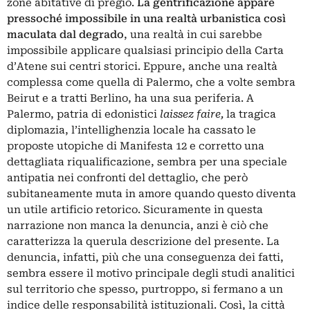
zone abitative di pregio.
La gentrificazione appare
pressoché impossibile in una realtà urbanistica così
maculata dal degrado
, una realtà in cui sarebbe
impossibile applicare qualsiasi principio della Carta
d’Atene sui centri storici. Eppure, anche una realtà
complessa come quella di Palermo, che a volte sembra
Beirut
e a tratti Berlino, ha una sua periferia. A
Palermo, patria di edonistici
laissez faire,
la tragica
diplomazia, l’intellighenzia locale ha cassato le
proposte utopiche di Manifesta 12 e corretto una
dettagliata riqualificazione, sembra per una speciale
antipatia nei confronti del dettaglio, che però
subitaneamente muta in amore quando questo diventa
un utile artificio retorico. Sicuramente in questa
narrazione non manca la denuncia, anzi è ciò che
caratterizza la querula descrizione del presente. La
denuncia, infatti, più che una conseguenza dei fatti,
sembra essere il motivo principale degli studi analitici
sul territorio che spesso, purtroppo, si fermano a un
indice delle responsabilità istituzionali. Così, la città