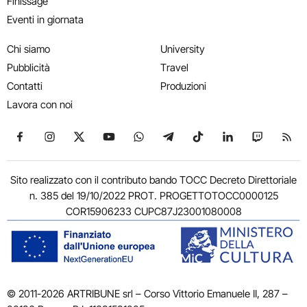
Finissage
Eventi in giornata
Chi siamo
University
Pubblicità
Travel
Contatti
Produzioni
Lavora con noi
Seguici su Facebook
Seguici su Instagram
Seguici su X
Seguici su YouTube
Seguici su WhatsApp
Seguici su Telegram
Seguici su TikTok
Seguici su Link
Seguici su
Segui
Sito realizzato con il contributo bando TOCC Decreto Direttoriale
n. 385 del 19/10/2022 PROT. PROGETTOTOCC0000125
COR15906233 CUPC87J23001080008
© 2011-2026 ARTRIBUNE srl – Corso Vittorio Emanuele II, 287 –