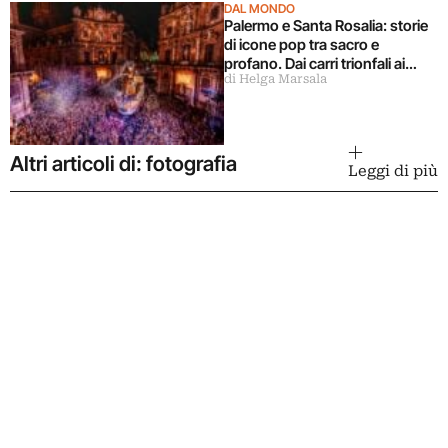
DAL MONDO
Palermo e Santa Rosalia: storie
di icone pop tra sacro e
profano. Dai carri trionfali ai
di Helga Marsala
murales
Altri articoli di: fotografia
Leggi di più