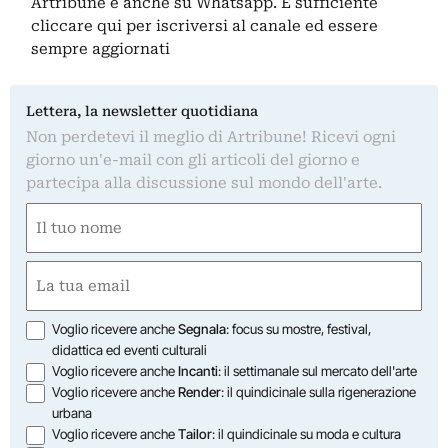
Artribune è anche su Whatsapp. È sufficiente
cliccare qui
per iscriversi al canale ed essere
sempre aggiornati
Lettera, la newsletter quotidiana
Non perdetevi il meglio di Artribune! Ricevi ogni
giorno un'e-mail con gli articoli del giorno e
partecipa alla discussione sul mondo dell'arte.
Nome
(Required)
First
Email
(Required)
Opzioni
Voglio ricevere anche
Segnala
: focus su mostre, festival,
didattica ed eventi culturali
Voglio ricevere anche
Incanti
: il settimanale sul mercato dell'arte
Voglio ricevere anche
Render
: il quindicinale sulla rigenerazione
urbana
Voglio ricevere anche
Tailor
: il quindicinale su moda e cultura