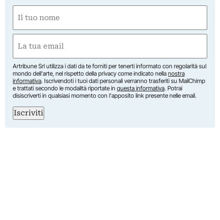
Nome
(Required)
First
Email
(Required)
Artribune Srl utilizza i dati da te forniti per tenerti informato con regolarità sul
mondo dell'arte, nel rispetto della privacy come indicato nella
nostra
informativa
. Iscrivendoti i tuoi dati personali verranno trasferiti su MailChimp
e trattati secondo le modalità riportate in
questa informativa
. Potrai
disiscriverti in qualsiasi momento con l'apposito link presente nelle email.
Iscriviti