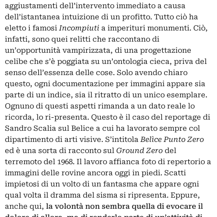
aggiustamenti dell’intervento immediato a causa
dell’istantanea intuizione di un profitto. Tutto ciò ha
eletto i famosi
Incompiuti
a imperituri monumenti. Ciò,
infatti, sono quei relitti che raccontano di
un’opportunità vampirizzata, di una progettazione
celibe che s’è poggiata su un’ontologia cieca, priva del
senso dell’essenza delle cose. Solo avendo chiaro
questo, ogni documentazione per immagini appare sia
parte di un indice, sia il ritratto di un unico esemplare.
Ognuno di questi aspetti rimanda a un dato reale lo
ricorda, lo ri-presenta. Questo è il caso del reportage di
Sandro Scalia sul Belice a cui ha lavorato sempre col
dipartimento di arti visive. S’intitola
Belìce Punto Zero
ed è una sorta di racconto sul
Ground Zero
del
terremoto del 1968. Il lavoro affianca foto di repertorio a
immagini delle rovine ancora oggi in piedi. Scatti
impietosi di un volto di un fantasma che appare ogni
qual volta il dramma del sisma si ripresenta. Eppure,
anche qui,
la volontà non sembra quella di evocare il