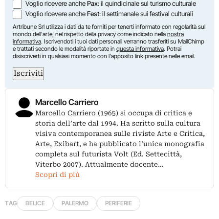
Voglio ricevere anche
Pax
: il quindicinale sul turismo culturale
Voglio ricevere anche
Fest
: il settimanale sui festival culturali
Artribune Srl utilizza i dati da te forniti per tenerti informato con regolarità sul
mondo dell'arte, nel rispetto della privacy come indicato nella
nostra
informativa
. Iscrivendoti i tuoi dati personali verranno trasferiti su MailChimp
e trattati secondo le modalità riportate in
questa informativa
. Potrai
disiscriverti in qualsiasi momento con l'apposito link presente nelle email.
Iscriviti
Marcello Carriero
Marcello Carriero (1965) si occupa di critica e
storia dell’arte dal 1994. Ha scritto sulla cultura
visiva contemporanea sulle riviste Arte e Critica,
Arte, Exibart, e ha pubblicato l’unica monografia
completa sul futurista Volt (Ed. Settecittà,
Viterbo 2007). Attualmente docente…
Scopri di più
TAG
BELICE
PALERMO
PERIFERIE