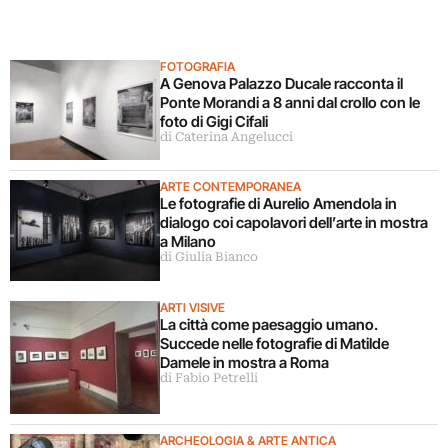
FOTOGRAFIA
A Genova Palazzo Ducale racconta il
Ponte Morandi a 8 anni dal crollo con le
foto di Gigi Cifali
di Caterina Angelucci
ARTE CONTEMPORANEA
Le fotografie di Aurelio Amendola in
dialogo coi capolavori dell’arte in mostra
a Milano
di Giulia Bianco
ARTI VISIVE
La città come paesaggio umano.
Succede nelle fotografie di Matilde
Damele in mostra a Roma
di Fabio Petrelli
ARCHEOLOGIA & ARTE ANTICA