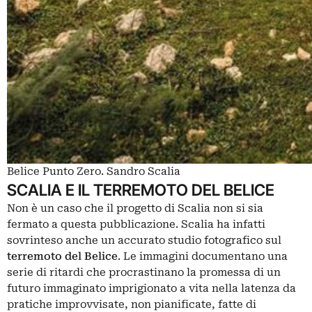
Belice Punto Zero. Sandro Scalia
SCALIA E IL TERREMOTO DEL BELICE
Non è un caso che il progetto di Scalia non si sia
fermato a questa pubblicazione. Scalia ha infatti
sovrinteso anche un accurato studio fotografico sul
terremoto del Belice
. Le immagini documentano una
serie di ritardi che procrastinano la promessa di un
futuro immaginato imprigionato a vita nella latenza da
pratiche improvvisate, non pianificate, fatte di