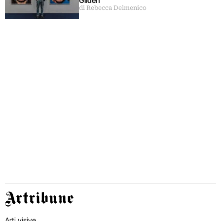
Gilden
di Rebecca Delmenico
Artribune
Arti visive