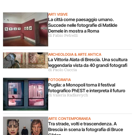
ARTI VISIVE
La città come paesaggio umano.
Succede nelle fotografie di Matilde
Demele in mostra a Roma
di Fabio Petrelli
ARCHEOLOGIA & ARTE ANTICA
La Vittoria Alata di Brescia. Una scultura
leggendaria vista da 40 grandi fotografi
di Paolo Cuccia
FOTOGRAFIA
Puglia: a Monopoli torna il festival
fotografico PhEST e interpreta il futuro
di Valeria Radkevych
ARTE CONTEMPORANEA
Tra strade, volti e trascendenza. A
Brescia in scena la fotografia di Bruce