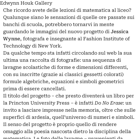
Edwynn Houk Gallery
Che ricordo avete delle lezioni di matematica al liceo?
Qualunque siano le sensazioni di quelle ore passate sui
banchi di scuola, potrebbero tornarvi in mente
guardando le immagini del nuovo progetto di
Jessica
Wynne
, fotografa e insegnante al Fashion Institute of
Technology di New York.
Da qualche tempo sta infatti circolando sul web la sua
ultima una raccolta di fotografie: una sequenza di
lavagne scolastiche di forme e dimensioni differenti,
con su inscritte (grazie ai classici gessetti colorati)
formule algebriche, equazioni e simboli geometrici
prima di essere cancellati.
Il titolo del progetto – che presto diventerà un libro per
la Princton University Press – è infatti
Do No Erase
: un
invito a lasciare impresse nella memoria, oltre che sulle
superfici di ardesia, quell’universo di numeri e simboli.
Il senso del progetto è proprio quello di rendere
omaggio alla poesia nascosta dietro la disciplina della
matematica. Le foto delle lavagne – provenienti da