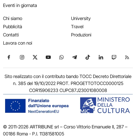
Eventi in giornata
Chi siamo
University
Pubblicità
Travel
Contatti
Produzioni
Lavora con noi
Seguici su Facebook
Seguici su Instagram
Seguici su X
Seguici su YouTube
Seguici su WhatsApp
Seguici su Telegram
Seguici su TikTok
Seguici su Link
Seguici su
Segui
Sito realizzato con il contributo bando TOCC Decreto Direttoriale
n. 385 del 19/10/2022 PROT. PROGETTOTOCC0000125
COR15906233 CUPC87J23001080008
© 2011-2026 ARTRIBUNE srl – Corso Vittorio Emanuele II, 287 –
00186 Roma - P.I. 11381581005