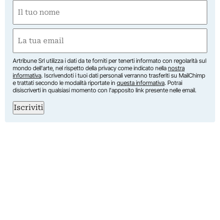
Nome
(Required)
First
Email
(Required)
Artribune Srl utilizza i dati da te forniti per tenerti informato con regolarità sul
mondo dell'arte, nel rispetto della privacy come indicato nella
nostra
informativa
. Iscrivendoti i tuoi dati personali verranno trasferiti su MailChimp
e trattati secondo le modalità riportate in
questa informativa
. Potrai
disiscriverti in qualsiasi momento con l'apposito link presente nelle email.
Iscriviti