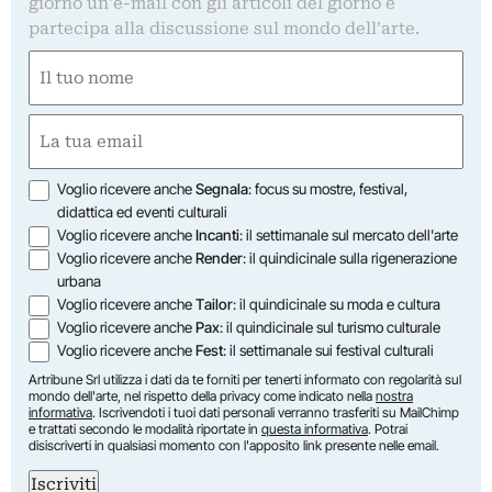
giorno un'e-mail con gli articoli del giorno e
partecipa alla discussione sul mondo dell'arte.
Nome
(Required)
First
Email
(Required)
Opzioni
Voglio ricevere anche
Segnala
: focus su mostre, festival,
didattica ed eventi culturali
Voglio ricevere anche
Incanti
: il settimanale sul mercato dell'arte
Voglio ricevere anche
Render
: il quindicinale sulla rigenerazione
urbana
Voglio ricevere anche
Tailor
: il quindicinale su moda e cultura
Voglio ricevere anche
Pax
: il quindicinale sul turismo culturale
Voglio ricevere anche
Fest
: il settimanale sui festival culturali
Artribune Srl utilizza i dati da te forniti per tenerti informato con regolarità sul
mondo dell'arte, nel rispetto della privacy come indicato nella
nostra
informativa
. Iscrivendoti i tuoi dati personali verranno trasferiti su MailChimp
e trattati secondo le modalità riportate in
questa informativa
. Potrai
disiscriverti in qualsiasi momento con l'apposito link presente nelle email.
Iscriviti