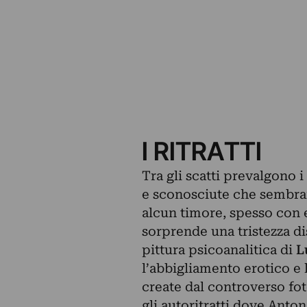
I RITRATTI
Tra gli scatti prevalgono i
e sconosciute che sembran
alcun timore, spesso con e
sorprende una tristezza d
pittura psicoanalitica di
L
l’abbigliamento erotico e
create dal controverso fo
gli autoritratti dove Anto