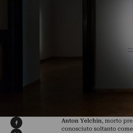
Condividi su Facebook
Anton Yelchin
, morto pr
conosciuto soltanto come 
Condividi su X