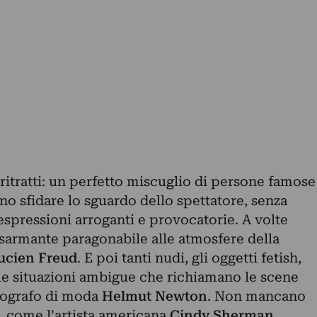
 ritratti: un perfetto miscuglio di persone famose
o sfidare lo sguardo dello spettatore, senza
spressioni arroganti e provocatorie. A volte
isarmante paragonabile alle atmosfere della
ucien Freud
. E poi tanti nudi, gli oggetti fetish,
 le situazioni ambigue che richiamano le scene
tografo di moda
Helmut Newton
. Non mancano
n, come l’artista americana
Cindy Sherman
,