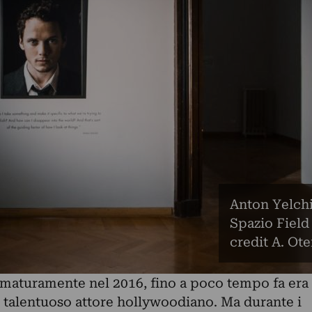
Anton Yelchi
Spazio Field
credit A. Ote
ematuramente nel 2016, fino a poco tempo fa era
talentuoso attore hollywoodiano. Ma durante i