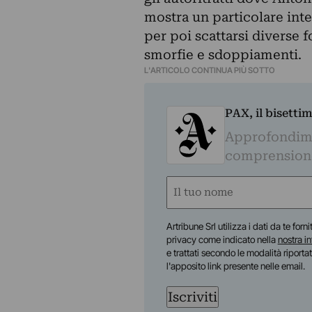
mostra un particolare inte
per poi scattarsi diverse 
smorfie e sdoppiamenti.
L'ARTICOLO CONTINUA PIÙ SOTTO
PAX, il bisetti
Approfondime
comprensione 
Nome
(Required)
First
Artribune Srl utilizza i dati da te forn
privacy come indicato nella
nostra i
e trattati secondo le modalità riporta
l'apposito link presente nelle email.
Iscriviti