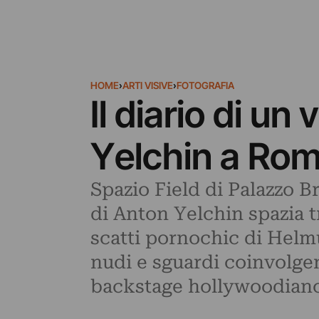
HOME
›
ARTI VISIVE
›
FOTOGRAFIA
Il diario di un
Yelchin a Ro
Spazio Field di Palazzo B
di Anton Yelchin spazia t
scatti pornochic di Helmu
nudi e sguardi coinvolgen
backstage hollywoodiano