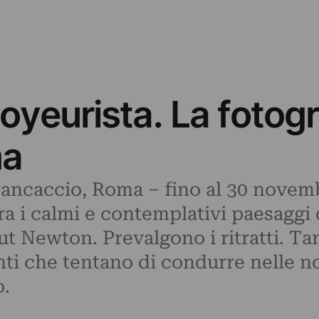
 voyeurista. La fotog
ma
rancaccio, Roma – fino al 30 novemb
ra i calmi e contemplativi paesaggi
t Newton. Prevalgono i ritratti. T
ti che tentano di condurre nelle no
.