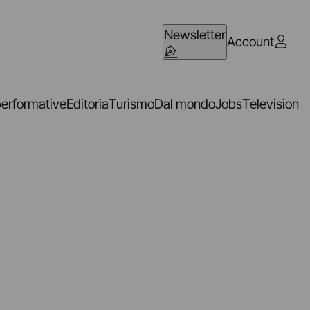
Newsletter
Account
performative
Editoria
Turismo
Dal mondo
Jobs
Television