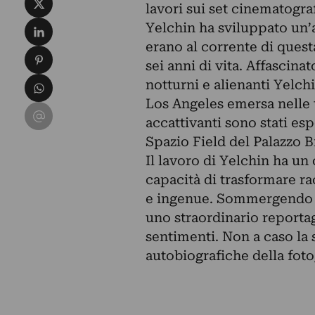
lavori sui set cinematogra
Condividi su LinkedIn
Yelchin ha sviluppato un’a
erano al corrente di questa
Condividi su Pinterest
sei anni di vita. Affascina
Condividi su WhatsApp
notturni e alienanti Yelchi
Los Angeles emersa nelle t
Condividi su Email
accattivanti sono stati es
Spazio Field del Palazzo 
Il lavoro di Yelchin ha un 
capacità di trasformare ra
e ingenue. Sommergendo l
uno straordinario reporta
sentimenti. Non a caso la s
autobiografiche della fot