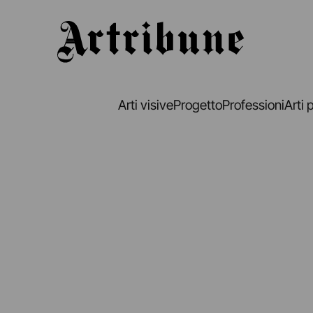
Artribune
Arti visive
Progetto
Professioni
Arti 