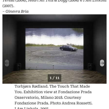
Teresa
(2004),
Heart All This & Dogg
(2004) e
I Am Linkola
(2007).
‒
Ginevra Bria
1 / 11
Torbjørn Rødland. The Touch That Made
You. Exhibition view at Fondazione Prada
Osservatorio, Milano 2018. Courtesy
Fondazione Prada. Photo Andrea Rossetti.
I Am Linkola, 2007