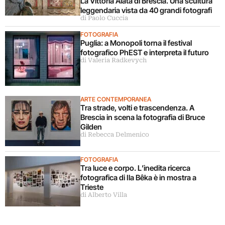
La Vittoria Alata di Brescia. Una scultura
leggendaria vista da 40 grandi fotografi
di Paolo Cuccia
FOTOGRAFIA
Puglia: a Monopoli torna il festival
fotografico PhEST e interpreta il futuro
di Valeria Radkevych
ARTE CONTEMPORANEA
Tra strade, volti e trascendenza. A
Brescia in scena la fotografia di Bruce
Gilden
di Rebecca Delmenico
FOTOGRAFIA
Tra luce e corpo. L’inedita ricerca
fotografica di Ila Bêka è in mostra a
Trieste
di Alberto Villa