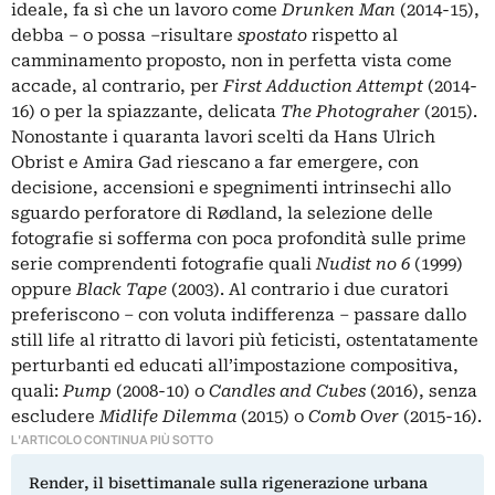
ideale, fa sì che un lavoro come
Drunken Man
(2014-15),
debba – o possa ‒risultare
spostato
rispetto al
camminamento proposto, non in perfetta vista come
accade, al contrario, per
First Adduction Attempt
(2014-
16) o per la spiazzante, delicata
The Photograher
(2015).
Nonostante i quaranta lavori scelti da Hans Ulrich
Obrist e Amira Gad riescano a far emergere, con
decisione, accensioni e spegnimenti intrinsechi allo
sguardo perforatore di Rødland, la selezione delle
fotografie si sofferma con poca profondità sulle prime
serie comprendenti fotografie quali
Nudist no 6
(1999)
oppure
Black Tape
(2003). Al contrario i due curatori
preferiscono ‒ con voluta indifferenza ‒ passare dallo
still life al ritratto di lavori più feticisti, ostentatamente
perturbanti ed educati all’impostazione compositiva,
quali:
Pump
(2008-10) o
Candles and Cubes
(2016), senza
escludere
Midlife
Dilemma
(2015) o
Comb Over
(2015-16).
L'ARTICOLO CONTINUA PIÙ SOTTO
Render, il bisettimanale sulla rigenerazione urbana