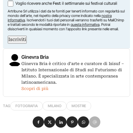
Voglio ricevere anche
Fest
: il settimanale sui festival culturali
Artribune Srl utilizza i dati da te forniti per tenerti informato con regolarità sul
mondo dell'arte, nel rispetto della privacy come indicato nella
nostra
informativa
. Iscrivendoti i tuoi dati personali verranno trasferiti su MailChimp
e trattati secondo le modalità riportate in
questa informativa
. Potrai
disiscriverti in qualsiasi momento con l'apposito link presente nelle email.
Iscriviti
Ginevra Bria
Ginevra Bria è critico d’arte e curatore di Isisuf –
Istituto Internazionale di Studi sul Futurismo di
Milano. È specializzata in arte contemporanea
latinoamericana.
Scopri di più
TAG
FOTOGRAFIA
MILANO
MOSTRE
Condividi su Facebook
Condividi su X
Condividi su LinkedIn
Condividi su Pinterest
Condividi su WhatsApp
Condividi su Email