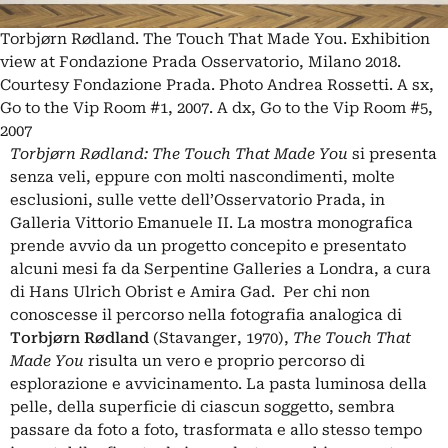
Torbjørn Rødland. The Touch That Made You. Exhibition
view at Fondazione Prada Osservatorio, Milano 2018.
Courtesy Fondazione Prada. Photo Andrea Rossetti. A sx,
Go to the Vip Room #1, 2007. A dx, Go to the Vip Room #5,
2007
Torbjørn Rødland: The Touch That Made You
si presenta
senza veli, eppure con molti nascondimenti, molte
esclusioni, sulle vette dell’Osservatorio Prada, in
Galleria Vittorio Emanuele II. La mostra monografica
prende avvio da un progetto concepito e presentato
alcuni mesi fa da Serpentine Galleries a Londra, a cura
di Hans Ulrich Obrist e Amira Gad. Per chi non
conoscesse il percorso nella fotografia analogica di
Torbjørn Rødland
(Stavanger, 1970),
The Touch That
Made You
risulta un vero e proprio percorso di
esplorazione e avvicinamento. La pasta luminosa della
pelle, della superficie di ciascun soggetto, sembra
passare da foto a foto, trasformata e allo stesso tempo