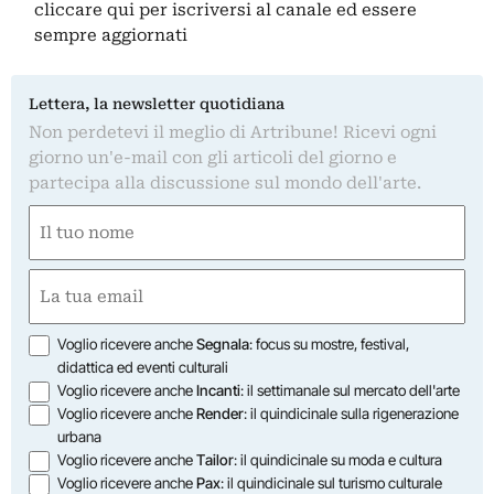
cliccare qui
per iscriversi al canale ed essere
sempre aggiornati
Lettera, la newsletter quotidiana
Non perdetevi il meglio di Artribune! Ricevi ogni
giorno un'e-mail con gli articoli del giorno e
partecipa alla discussione sul mondo dell'arte.
Nome
(Obbligatorio)
Nome
Email
(Obbligatorio)
Opzioni
Voglio ricevere anche
Segnala
: focus su mostre, festival,
didattica ed eventi culturali
Voglio ricevere anche
Incanti
: il settimanale sul mercato dell'arte
Voglio ricevere anche
Render
: il quindicinale sulla rigenerazione
urbana
Voglio ricevere anche
Tailor
: il quindicinale su moda e cultura
Voglio ricevere anche
Pax
: il quindicinale sul turismo culturale