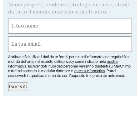
Nuovi progetti, tendenze, strategie virtuose, storie
da tutto il mondo, interviste e molto altro.
Nome
(Obbligatorio)
Nome
Email
(Obbligatorio)
Artribune Srl utilizza i dati da te forniti per tenerti informato con regolarità sul
mondo dell'arte, nel rispetto della privacy come indicato nella
nostra
informativa
. Iscrivendoti i tuoi dati personali verranno trasferiti su MailChimp
e trattati secondo le modalità riportate in
questa informativa
. Potrai
disiscriverti in qualsiasi momento con l'apposito link presente nelle email.
Iscriviti