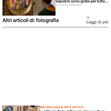
Sepolcro sono gratis per tutto
di Giulia Giaume
agosto (ma solo per milanesi)
Altri articoli di: fotografia
Leggi di più
ARCHEOLOGIA & ARTE ANTICA