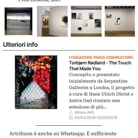
Ulteriori info
FONDAZIONE PRADA OSSERVATORIO
Torbjørn Rødland - The Touch
That Made You
Concepito e presentato
inizialmente da Serpentine
Galleries a Londra, il progetto
a cura di Hans Ulrich Obrist e
Amira Gad riunisce una
selezione di più…
Milano (MI)
04/04/2018
–
20/08/2018
Artribune è anche su Whatsapp. È sufficiente