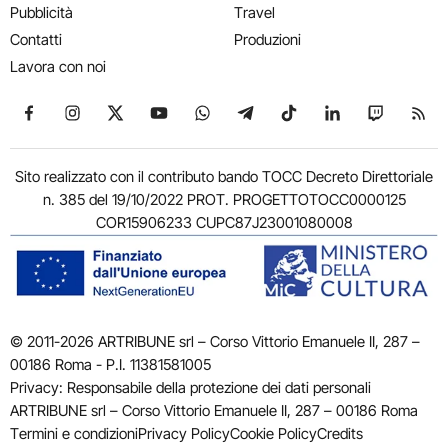
Pubblicità
Travel
Contatti
Produzioni
Lavora con noi
Seguici su Facebook
Seguici su Instagram
Seguici su X
Seguici su YouTube
Seguici su WhatsApp
Seguici su Telegram
Seguici su TikTok
Seguici su Link
Seguici su
Segui
Sito realizzato con il contributo bando TOCC Decreto Direttoriale
n. 385 del 19/10/2022 PROT. PROGETTOTOCC0000125
COR15906233 CUPC87J23001080008
© 2011-2026 ARTRIBUNE srl – Corso Vittorio Emanuele II, 287 –
00186 Roma - P.I. 11381581005
Privacy: Responsabile della protezione dei dati personali
ARTRIBUNE srl – Corso Vittorio Emanuele II, 287 – 00186 Roma
Termini e condizioni
Privacy Policy
Cookie Policy
Credits