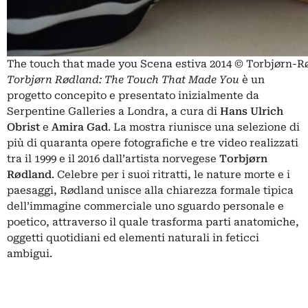
The touch that made you Scena estiva 2014 © Torbjørn-R
Torbjørn Rødland: The Touch That Made You
è un
progetto concepito e presentato inizialmente da
Serpentine Galleries a Londra, a cura di
Hans Ulrich
Obrist
e
Amira Gad
. La mostra riunisce una selezione di
più di quaranta opere fotografiche e tre video realizzati
tra il 1999 e il 2016 dall’artista norvegese
Torbjørn
Rødland
. Celebre per i suoi ritratti, le nature morte e i
paesaggi, Rødland unisce alla chiarezza formale tipica
dell’immagine commerciale uno sguardo personale e
poetico, attraverso il quale trasforma parti anatomiche,
oggetti quotidiani ed elementi naturali in feticci
ambigui.