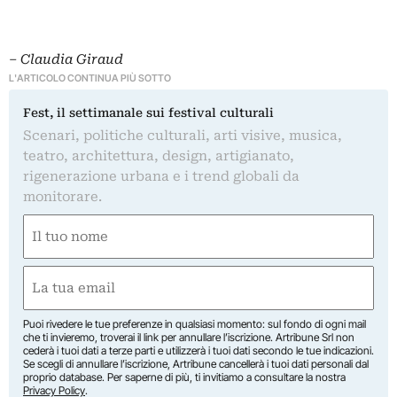
– Claudia Giraud
L'ARTICOLO CONTINUA PIÙ SOTTO
Fest, il settimanale sui festival culturali
Scenari, politiche culturali, arti visive, musica,
teatro, architettura, design, artigianato,
rigenerazione urbana e i trend globali da
monitorare.
Nome
(Obbligatorio)
Nome
Email
(Obbligatorio)
Puoi rivedere le tue preferenze in qualsiasi momento: sul fondo di ogni mail
che ti invieremo, troverai il link per annullare l’iscrizione. Artribune Srl non
cederà i tuoi dati a terze parti e utilizzerà i tuoi dati secondo le tue indicazioni.
Se scegli di annullare l’iscrizione, Artribune cancellerà i tuoi dati personali dal
proprio database. Per saperne di più, ti invitiamo a consultare la nostra
Privacy Policy
.