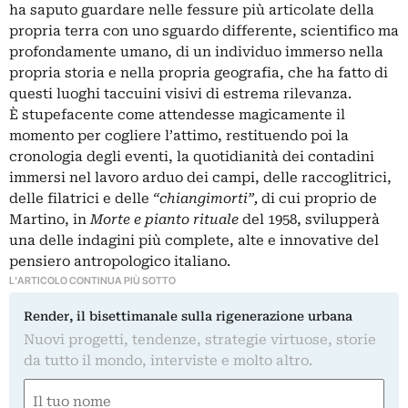
ha saputo guardare nelle fessure più articolate della
propria terra con uno sguardo differente, scientifico ma
profondamente umano, di un individuo immerso nella
propria storia e nella propria geografia, che ha fatto di
questi luoghi taccuini visivi di estrema rilevanza.
È stupefacente come attendesse magicamente il
momento per cogliere l’attimo, restituendo poi la
cronologia degli eventi, la quotidianità dei contadini
immersi nel lavoro arduo dei campi, delle raccoglitrici,
delle filatrici e delle
“chiangimorti”,
di cui proprio de
Martino, in
Morte e pianto rituale
del 1958, svilupperà
una delle indagini più complete, alte e innovative del
pensiero antropologico italiano.
L'ARTICOLO CONTINUA PIÙ SOTTO
Render, il bisettimanale sulla rigenerazione urbana
Nuovi progetti, tendenze, strategie virtuose, storie
da tutto il mondo, interviste e molto altro.
Nome