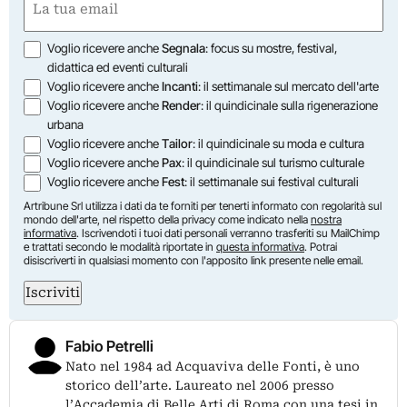
(Obbligatorio)
Opzioni
Voglio ricevere anche
Segnala
: focus su mostre, festival,
didattica ed eventi culturali
Voglio ricevere anche
Incanti
: il settimanale sul mercato dell'arte
Voglio ricevere anche
Render
: il quindicinale sulla rigenerazione
urbana
Voglio ricevere anche
Tailor
: il quindicinale su moda e cultura
Voglio ricevere anche
Pax
: il quindicinale sul turismo culturale
Voglio ricevere anche
Fest
: il settimanale sui festival culturali
Artribune Srl utilizza i dati da te forniti per tenerti informato con regolarità sul
mondo dell'arte, nel rispetto della privacy come indicato nella
nostra
informativa
. Iscrivendoti i tuoi dati personali verranno trasferiti su MailChimp
e trattati secondo le modalità riportate in
questa informativa
. Potrai
disiscriverti in qualsiasi momento con l'apposito link presente nelle email.
Iscriviti
Fabio Petrelli
Nato nel 1984 ad Acquaviva delle Fonti, è uno
storico dell’arte. Laureato nel 2006 presso
l’Accademia di Belle Arti di Roma con una tesi in