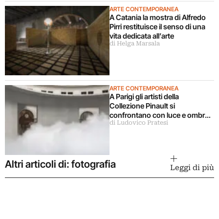
ARTE CONTEMPORANEA
A Catania la mostra di Alfredo
Pirri restituisce il senso di una
vita dedicata all’arte
di Helga Marsala
ARTE CONTEMPORANEA
A Parigi gli artisti della
Collezione Pinault si
confrontano con luce e ombra
di Ludovico Pratesi
in una grande mostra
Altri articoli di: fotografia
Leggi di più