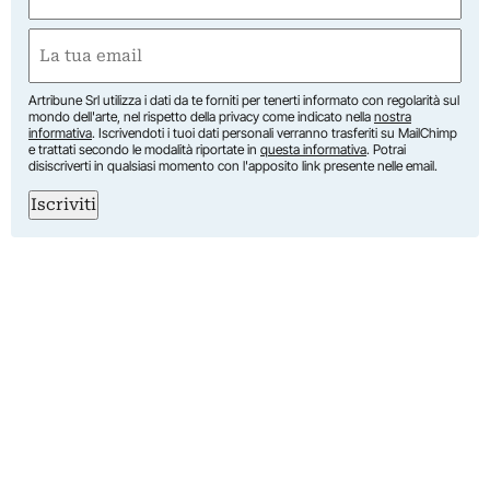
(Obbligatorio)
Nome
Email
(Obbligatorio)
Artribune Srl utilizza i dati da te forniti per tenerti informato con regolarità sul
mondo dell'arte, nel rispetto della privacy come indicato nella
nostra
informativa
. Iscrivendoti i tuoi dati personali verranno trasferiti su MailChimp
e trattati secondo le modalità riportate in
questa informativa
. Potrai
disiscriverti in qualsiasi momento con l'apposito link presente nelle email.
Iscriviti