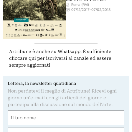
Roma (RM)
07/12/2017
–
07/02/2018
Artribune è anche su Whatsapp. È sufficiente
cliccare qui
per iscriversi al canale ed essere
sempre aggiornati
Lettera, la newsletter quotidiana
Non perdetevi il meglio di Artribune! Ricevi ogni
giorno un'e-mail con gli articoli del giorno e
partecipa alla discussione sul mondo dell'arte.
Nome
(Obbligatorio)
Nome
Email