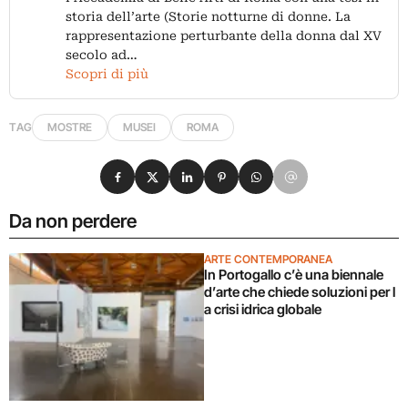
storia dell’arte (Storie notturne di donne. La
rappresentazione perturbante della donna dal XV
secolo ad…
Scopri di più
TAG
MOSTRE
MUSEI
ROMA
Condividi su Facebook
Condividi su X
Condividi su LinkedIn
Condividi su Pinterest
Condividi su WhatsApp
Condividi su Email
Da non perdere
ARTE CONTEMPORANEA
In Portogallo c’è una biennale
d’arte che chiede soluzioni per l
a crisi idrica globale