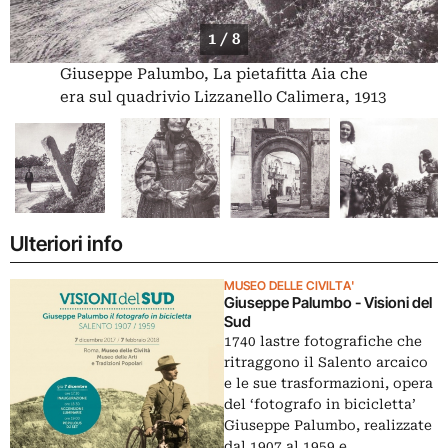
1 / 8
Giuseppe Palumbo, La pietafitta Aia che
era sul quadrivio Lizzanello Calimera, 1913
Ulteriori info
MUSEO DELLE CIVILTA'
Giuseppe Palumbo - Visioni del
Sud
1740 lastre fotografiche che
ritraggono il Salento arcaico
e le sue trasformazioni, opera
del ‘fotografo in bicicletta’
Giuseppe Palumbo, realizzate
dal 1907 al 1959 e…