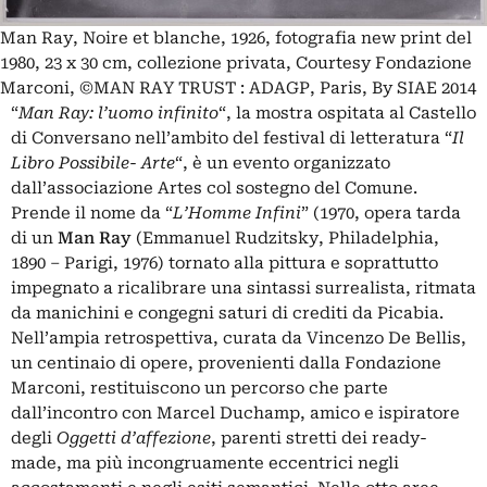
Man Ray, Noire et blanche, 1926, fotografia new print del
1980, 23 x 30 cm, collezione privata, Courtesy Fondazione
Marconi, ©MAN RAY TRUST : ADAGP, Paris, By SIAE 2014
“
Man Ray: l’uomo infinito
“, la mostra ospitata al Castello
di Conversano nell’ambito del festival di letteratura “
Il
Libro Possibile- Arte
“, è un evento organizzato
dall’associazione Artes col sostegno del Comune.
Prende il nome da “
L’Homme Infini
” (1970, opera tarda
di un
Man Ray
(Emmanuel Rudzitsky, Philadelphia,
1890 – Parigi, 1976) tornato alla pittura e soprattutto
impegnato a ricalibrare una sintassi surrealista, ritmata
da manichini e congegni saturi di crediti da Picabia.
Nell’ampia retrospettiva, curata da Vincenzo De Bellis,
un centinaio di opere, provenienti dalla Fondazione
Marconi, restituiscono un percorso che parte
dall’incontro con Marcel Duchamp, amico e ispiratore
degli
Oggetti d’affezione
, parenti stretti dei ready-
made, ma più incongruamente eccentrici negli