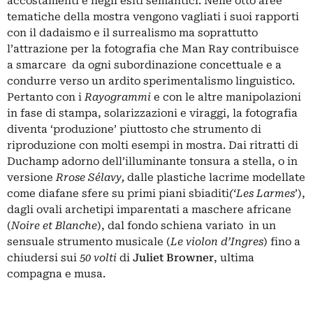
accostamenti e negli esiti semantici. Nelle otto aree
tematiche della mostra vengono vagliati i suoi rapporti
con il dadaismo e il surrealismo ma soprattutto
l’attrazione per la fotografia che Man Ray contribuisce
a smarcare da ogni subordinazione concettuale e a
condurre verso un ardito sperimentalismo linguistico.
Pertanto con i
Rayogrammi
e con le altre manipolazioni
in fase di stampa, solarizzazioni e viraggi, la fotografia
diventa ‘produzione’ piuttosto che strumento di
riproduzione con molti esempi in mostra. Dai ritratti di
Duchamp adorno dell’illuminante tonsura a stella, o in
versione
Rrose Sélavy,
dalle plastiche lacrime modellate
come diafane sfere su primi piani sbiaditi
(‘Les Larmes
’),
dagli ovali archetipi imparentati a maschere africane
(
Noire et Blanche
), dal fondo schiena variato in un
sensuale strumento musicale (
Le violon d’Ingres
) fino a
chiudersi sui
50 volti
di
Juliet Browner
, ultima
compagna e musa.