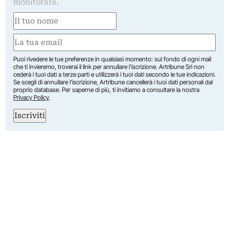
monitorare.
Nome
(Obbligatorio)
Nome
Email
(Obbligatorio)
Puoi rivedere le tue preferenze in qualsiasi momento: sul fondo di ogni mail
che ti invieremo, troverai il link per annullare l’iscrizione. Artribune Srl non
cederà i tuoi dati a terze parti e utilizzerà i tuoi dati secondo le tue indicazioni.
Se scegli di annullare l’iscrizione, Artribune cancellerà i tuoi dati personali dal
proprio database. Per saperne di più, ti invitiamo a consultare la nostra
Privacy Policy
.
Iscriviti