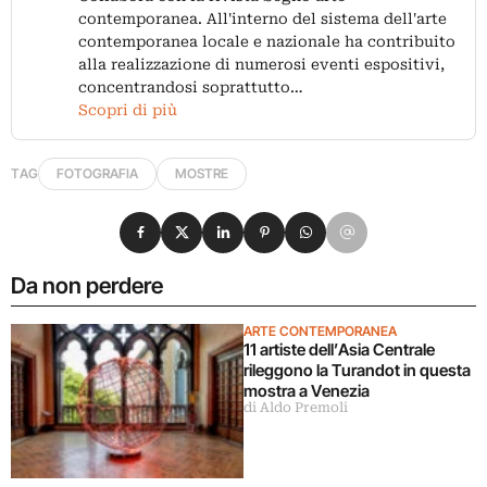
contemporanea. All'interno del sistema dell'arte
contemporanea locale e nazionale ha contribuito
alla realizzazione di numerosi eventi espositivi,
concentrandosi soprattutto…
Scopri di più
TAG
FOTOGRAFIA
MOSTRE
Condividi su Facebook
Condividi su X
Condividi su LinkedIn
Condividi su Pinterest
Condividi su WhatsApp
Condividi su Email
Da non perdere
ARTE CONTEMPORANEA
11 artiste dell’Asia Centrale
rileggono la Turandot in questa
mostra a Venezia
di Aldo Premoli