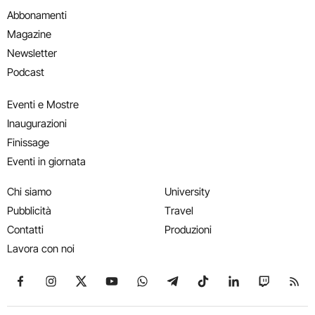
Abbonamenti
Magazine
Newsletter
Podcast
Eventi e Mostre
Inaugurazioni
Finissage
Eventi in giornata
Chi siamo
University
Pubblicità
Travel
Contatti
Produzioni
Lavora con noi
Seguici su Facebook
Seguici su Instagram
Seguici su X
Seguici su YouTube
Seguici su WhatsApp
Seguici su Telegram
Seguici su TikTok
Seguici su Link
Seguici su
Segui