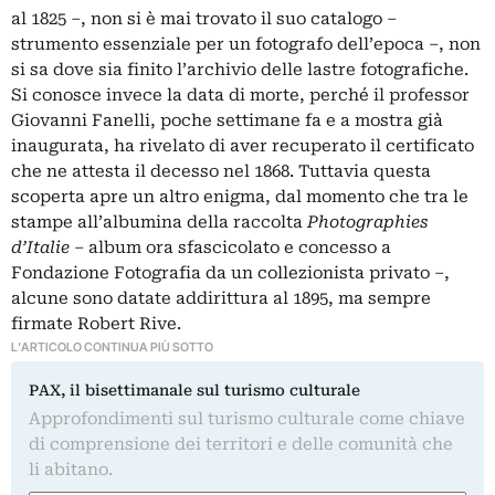
al 1825 –, non si è mai trovato il suo catalogo –
strumento essenziale per un fotografo dell’epoca –, non
si sa dove sia finito l’archivio delle lastre fotografiche.
Si conosce invece la data di morte, perché il professor
Giovanni Fanelli, poche settimane fa e a mostra già
inaugurata, ha rivelato di aver recuperato il certificato
che ne attesta il decesso nel 1868. Tuttavia questa
scoperta apre un altro enigma, dal momento che tra le
stampe all’albumina della raccolta
Photographies
d’Italie
– album ora sfascicolato e concesso a
Fondazione Fotografia da un collezionista privato –,
alcune sono datate addirittura al 1895, ma sempre
firmate Robert Rive.
L'ARTICOLO CONTINUA PIÙ SOTTO
PAX, il bisettimanale sul turismo culturale
Approfondimenti sul turismo culturale come chiave
di comprensione dei territori e delle comunità che
li abitano.