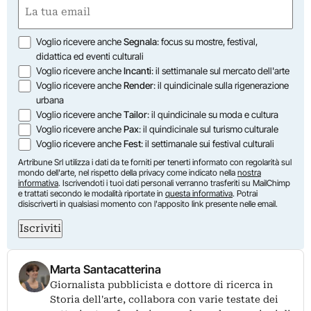
Email
(Obbligatorio)
Opzioni
Voglio ricevere anche
Segnala
: focus su mostre, festival,
didattica ed eventi culturali
Voglio ricevere anche
Incanti
: il settimanale sul mercato dell'arte
Voglio ricevere anche
Render
: il quindicinale sulla rigenerazione
urbana
Voglio ricevere anche
Tailor
: il quindicinale su moda e cultura
Voglio ricevere anche
Pax
: il quindicinale sul turismo culturale
Voglio ricevere anche
Fest
: il settimanale sui festival culturali
Artribune Srl utilizza i dati da te forniti per tenerti informato con regolarità sul
mondo dell'arte, nel rispetto della privacy come indicato nella
nostra
informativa
. Iscrivendoti i tuoi dati personali verranno trasferiti su MailChimp
e trattati secondo le modalità riportate in
questa informativa
. Potrai
disiscriverti in qualsiasi momento con l'apposito link presente nelle email.
Iscriviti
Marta Santacatterina
Giornalista pubblicista e dottore di ricerca in
Storia dell'arte, collabora con varie testate dei