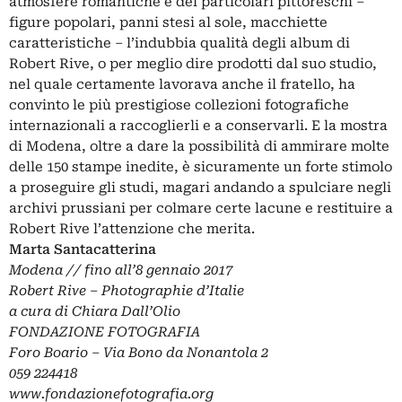
atmosfere romantiche e dei particolari pittoreschi –
figure popolari, panni stesi al sole, macchiette
caratteristiche – l’indubbia qualità degli album di
Robert Rive, o per meglio dire prodotti dal suo studio,
nel quale certamente lavorava anche il fratello, ha
convinto le più prestigiose collezioni fotografiche
internazionali a raccoglierli e a conservarli. E la mostra
di Modena, oltre a dare la possibilità di ammirare molte
delle 150 stampe inedite, è sicuramente un forte stimolo
a proseguire gli studi, magari andando a spulciare negli
archivi prussiani per colmare certe lacune e restituire a
Robert Rive l’attenzione che merita.
Marta Santacatterina
Modena // fino all’8 gennaio 2017
Robert Rive – Photographie d’Italie
a cura di Chiara Dall’Olio
FONDAZIONE FOTOGRAFIA
Foro Boario – Via Bono da Nonantola 2
059 224418
www.fondazionefotografia.org