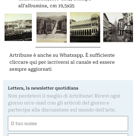
all’albumina, cm 19,5x25
Artribune è anche su Whatsapp. È sufficiente
cliccare qui
per iscriversi al canale ed essere
sempre aggiornati
Lettera, la newsletter quotidiana
Non perdetevi il meglio di Artribune! Ricevi ogni
giorno un'e-mail con gli articoli del giorno e
partecipa alla discussione sul mondo dell'arte.
Nome
(Obbligatorio)
Nome