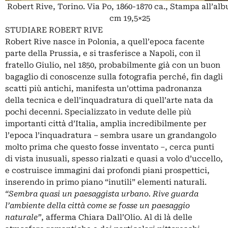
Robert Rive, Torino. Via Po, 1860-1870 ca., Stampa all’al
cm 19,5×25
STUDIARE ROBERT RIVE
Robert Rive nasce in Polonia, a quell’epoca facente
parte della Prussia, e si trasferisce a Napoli, con il
fratello Giulio, nel 1850, probabilmente già con un buon
bagaglio di conoscenze sulla fotografia perché, fin dagli
scatti più antichi, manifesta un’ottima padronanza
della tecnica e dell’inquadratura di quell’arte nata da
pochi decenni. Specializzato in vedute delle più
importanti città d’Italia, amplia incredibilmente per
l’epoca l’inquadratura – sembra usare un grandangolo
molto prima che questo fosse inventato –, cerca punti
di vista inusuali, spesso rialzati e quasi a volo d’uccello,
e costruisce immagini dai profondi piani prospettici,
inserendo in primo piano “inutili” elementi naturali.
“Sembra quasi un paesaggista urbano. Rive guarda
l’ambiente della città come se fosse un paesaggio
naturale”
, afferma Chiara Dall’Olio. Al di là delle