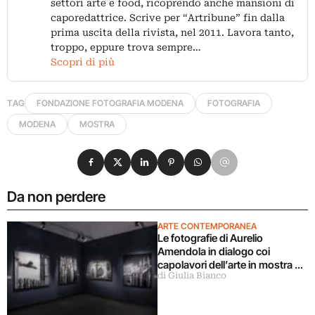
settori arte e food, ricoprendo anche mansioni di
caporedattrice. Scrive per “Artribune” fin dalla
prima uscita della rivista, nel 2011. Lavora tanto,
troppo, eppure trova sempre…
Scopri di più
TAG
FONDAZIONE FOTOGRAFIA MODENA
FOTOGRAFIA
MODENA
MOSTRA
Condividi su Facebook
Condividi su X
Condividi su LinkedIn
Condividi su Pinterest
Condividi su WhatsApp
Condividi su Email
Da non perdere
ARTE CONTEMPORANEA
Le fotografie di Aurelio
Amendola in dialogo coi
capolavori dell’arte in mostra a
di Giulia Bianco
Milano