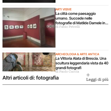
ARTI VISIVE
La città come paesaggio
umano. Succede nelle
fotografie di Matilde Damele in
di Fabio Petrelli
mostra a Roma
ARCHEOLOGIA & ARTE ANTICA
La Vittoria Alata di Brescia. Una
scultura leggendaria vista da 40
grandi fotografi
di Paolo Cuccia
Altri articoli di: fotografia
Leggi di più