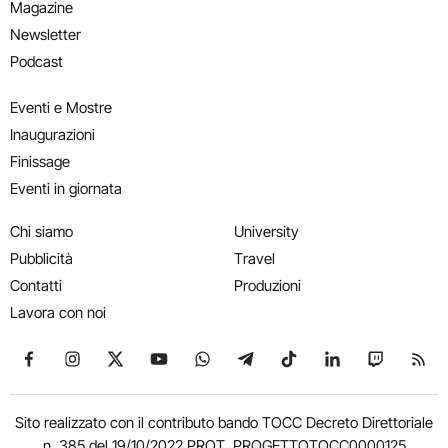
Magazine
Newsletter
Podcast
Eventi e Mostre
Inaugurazioni
Finissage
Eventi in giornata
Chi siamo
University
Pubblicità
Travel
Contatti
Produzioni
Lavora con noi
Seguici su Facebook
Seguici su Instagram
Seguici su X
Seguici su YouTube
Seguici su WhatsApp
Seguici su Telegram
Seguici su TikTok
Seguici su Link
Seguici su
Segui
Sito realizzato con il contributo bando TOCC Decreto Direttoriale
n. 385 del 19/10/2022 PROT. PROGETTOTOCC0000125