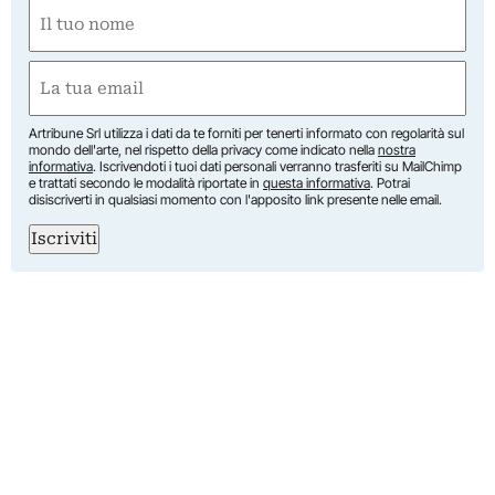
Nome
(Obbligatorio)
Nome
Email
(Obbligatorio)
Artribune Srl utilizza i dati da te forniti per tenerti informato con regolarità sul
mondo dell'arte, nel rispetto della privacy come indicato nella
nostra
informativa
. Iscrivendoti i tuoi dati personali verranno trasferiti su MailChimp
e trattati secondo le modalità riportate in
questa informativa
. Potrai
disiscriverti in qualsiasi momento con l'apposito link presente nelle email.
Iscriviti