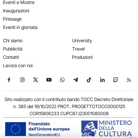
Eventi e Mostre
Inaugurazioni
Finissage
Eventi in giornata
Chi siamo
University
Pubblicità
Travel
Contatti
Produzioni
Lavora con noi
Seguici su Facebook
Seguici su Instagram
Seguici su X
Seguici su YouTube
Seguici su WhatsApp
Seguici su Telegram
Seguici su TikTok
Seguici su Link
Seguici su
Segui
Sito realizzato con il contributo bando TOCC Decreto Direttoriale
n. 385 del 19/10/2022 PROT. PROGETTOTOCC0000125
COR15906233 CUPC87J23001080008