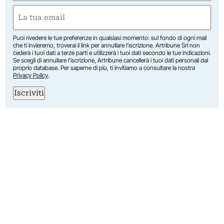
Nome
Email
(Obbligatorio)
Puoi rivedere le tue preferenze in qualsiasi momento: sul fondo di ogni mail
che ti invieremo, troverai il link per annullare l’iscrizione. Artribune Srl non
cederà i tuoi dati a terze parti e utilizzerà i tuoi dati secondo le tue indicazioni.
Se scegli di annullare l’iscrizione, Artribune cancellerà i tuoi dati personali dal
proprio database. Per saperne di più, ti invitiamo a consultare la nostra
Privacy Policy
.
Iscriviti