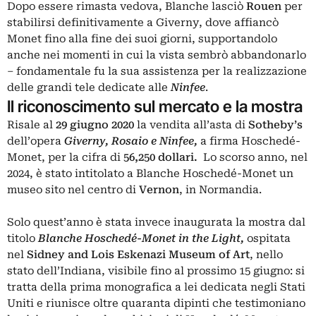
Dopo essere rimasta vedova, Blanche lasciò
Rouen
per
stabilirsi definitivamente a Giverny, dove affiancò
Monet fino alla fine dei suoi giorni, supportandolo
anche nei momenti in cui la vista sembrò abbandonarlo
– fondamentale fu la sua assistenza per la realizzazione
delle grandi tele dedicate alle
Ninfee
.
Il riconoscimento sul mercato e la mostra
Risale al
29 giugno 2020
la vendita all’asta di
Sotheby’s
dell’opera
Giverny, Rosaio e Ninfee
,
a firma Hoschedé-
Monet, per la cifra di
56,250 dollari.
Lo scorso anno, nel
2024, è stato intitolato a Blanche Hoschedé-Monet un
museo sito nel centro di
Vernon
, in Normandia.
Solo quest’anno è stata invece inaugurata la mostra dal
titolo
Blanche Hoschedé-Monet in the Light
,
ospitata
nel
Sidney and Lois Eskenazi Museum of Art
, nello
stato dell’Indiana, visibile fino al prossimo 15 giugno: si
tratta della prima monografica a lei dedicata negli Stati
Uniti e riunisce oltre quaranta dipinti che testimoniano