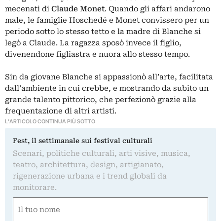
mecenati di
Claude Monet
. Quando gli affari andarono
male, le famiglie Hoschedé e Monet convissero per un
periodo sotto lo stesso tetto e la madre di Blanche si
legò a Claude. La ragazza sposò invece il figlio,
divenendone figliastra e nuora allo stesso tempo.
Sin da giovane Blanche si appassionò all’arte, facilitata
dall’ambiente in cui crebbe, e mostrando da subito un
grande talento pittorico, che perfezionò grazie alla
frequentazione di altri artisti.
L'ARTICOLO CONTINUA PIÙ SOTTO
Fest, il settimanale sui festival culturali
Scenari, politiche culturali, arti visive, musica,
teatro, architettura, design, artigianato,
rigenerazione urbana e i trend globali da
monitorare.
Nome
(Obbligatorio)