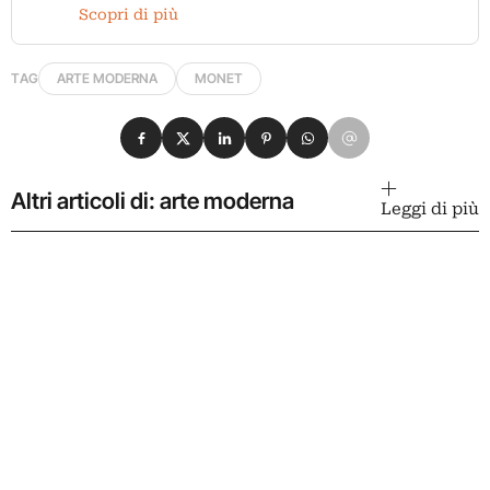
Scopri di più
TAG
ARTE MODERNA
MONET
Condividi su Facebook
Condividi su X
Condividi su LinkedIn
Condividi su Pinterest
Condividi su WhatsApp
Condividi su Email
Altri articoli di: arte moderna
Leggi di più