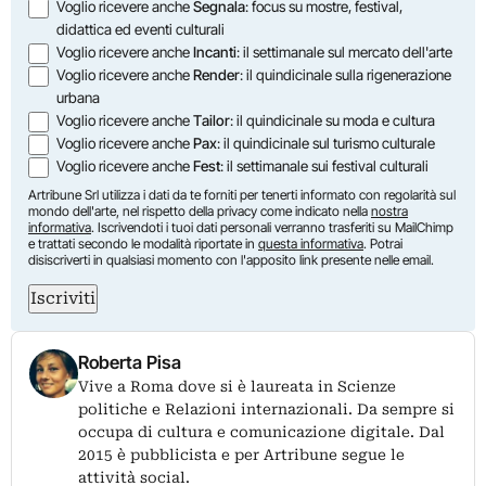
Opzioni
Voglio ricevere anche
Segnala
: focus su mostre, festival,
didattica ed eventi culturali
Voglio ricevere anche
Incanti
: il settimanale sul mercato dell'arte
Voglio ricevere anche
Render
: il quindicinale sulla rigenerazione
urbana
Voglio ricevere anche
Tailor
: il quindicinale su moda e cultura
Voglio ricevere anche
Pax
: il quindicinale sul turismo culturale
Voglio ricevere anche
Fest
: il settimanale sui festival culturali
Artribune Srl utilizza i dati da te forniti per tenerti informato con regolarità sul
mondo dell'arte, nel rispetto della privacy come indicato nella
nostra
informativa
. Iscrivendoti i tuoi dati personali verranno trasferiti su MailChimp
e trattati secondo le modalità riportate in
questa informativa
. Potrai
disiscriverti in qualsiasi momento con l'apposito link presente nelle email.
Iscriviti
Roberta Pisa
Vive a Roma dove si è laureata in Scienze
politiche e Relazioni internazionali. Da sempre si
occupa di cultura e comunicazione digitale. Dal
2015 è pubblicista e per Artribune segue le
attività social.