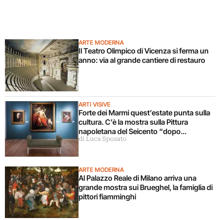
ARTE MODERNA
Il Teatro Olimpico di Vicenza si ferma un
anno: via al grande cantiere di restauro
ARTI VISIVE
Forte dei Marmi quest’estate punta sulla
cultura. C’è la mostra sulla Pittura
napoletana del Seicento “dopo
di Luca Sposato
Caravaggio”
ARTE MODERNA
Al Palazzo Reale di Milano arriva una
grande mostra sui Brueghel, la famiglia di
pittori fiamminghi